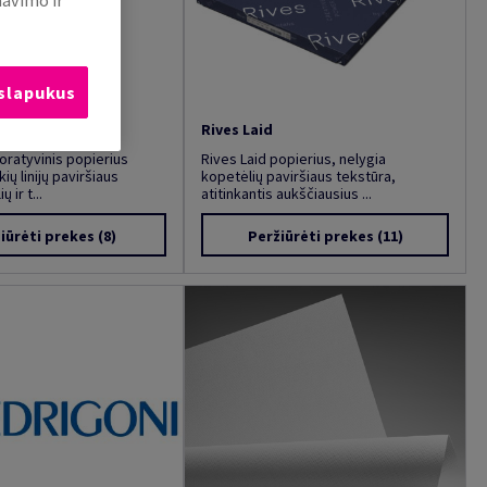
mavimo ir
 slapukus
Rives Laid
ratyvinis popierius
Rives Laid popierius, nelygia
ių linijų paviršiaus
kopetėlių paviršiaus tekstūra,
ų ir t...
atitinkantis aukščiausius ...
iūrėti prekes
(8)
Peržiūrėti prekes
(11)