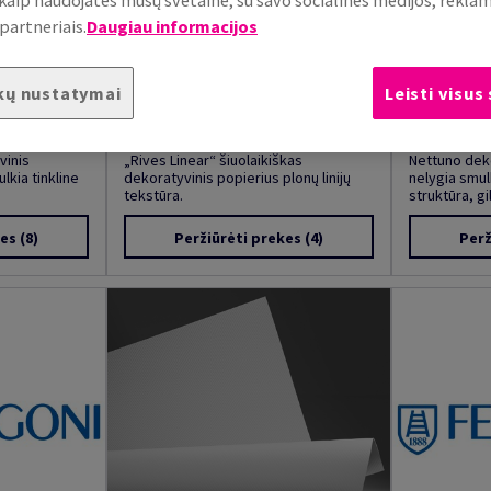
, kaip naudojatės mūsų svetaine, su savo socialinės medijos, rekla
partneriais.
Daugiau informacijos
kų nustatymai
Leisti visus
Rives Linear
Nettuno
vinis
„Rives Linear“ šiuolaikiškas
Nettuno deko
lkia tinkline
dekoratyvinis popierius plonų linijų
nelygia smulk
tekstūra.
struktūra, gili
kes
(8)
Peržiūrėti prekes
(4)
Perž