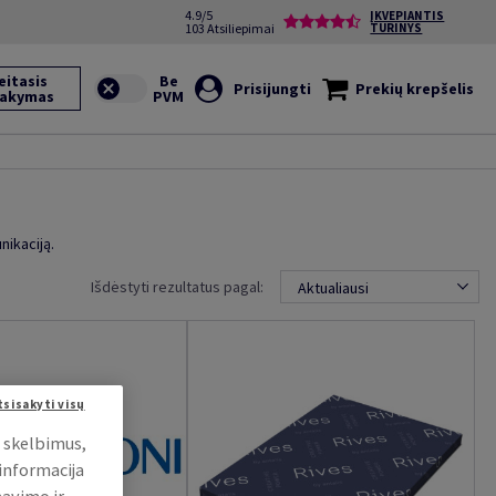
4.9/5
ĮKVEPIANTIS
103 Atsiliepimai
TURINYS
eitasis
Prisijungti
Prekių krepšelis
sakymas
nikaciją.
Išdėstyti rezultatus pagal:
Aktualiausi
tsisakyti visų
i skelbimus,
 informacija