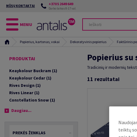
+370 5 2649 649
MŪSŲ KONTAKTAI
Darbo laikas 8-17 val.
MENIU
Popierius, kartonas, vokai
Dekoratyvinis popierius
Faktūrinis po
Popierius su 
PRODUKTAI
Tradicinių ir modernių teks
Keaykolour Buckram
(1)
Keaykolour Cedar
(1)
11
rezultatai
Rives Design
(1)
Rives Linear
(1)
Constellation Snow
(1)
Daugiau...
Naudojam
teiktų so
PREKĖS ŽENKLAS