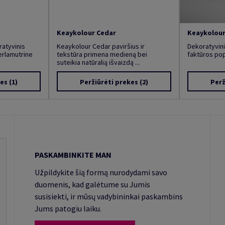
Keaykolour Cedar
Keaykolour
ratyvinis
Keaykolour Cedar paviršius ir
Dekoratyvin
erlamutrine
tekstūra primena medieną bei
faktūros pop
suteikia natūralią išvaizdą ...
kes
(1)
Peržiūrėti prekes
(2)
Perž
PASKAMBINKITE MAN
Užpildykite šią formą nurodydami savo
duomenis, kad galėtume su Jumis
susisiekti, ir mūsų vadybininkai paskambins
Jums patogiu laiku.