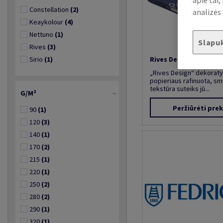
apie tai
Constellation
(2)
analizės 
Keaykolour
(4)
Nettuno
(1)
Slapu
Rives
(3)
Sirio
(1)
Rives Design
„Rives Design“ dekoraty
popieriaus rafinuota, smu
tekstūra suteiks jū...
G/M²
Peržiūrėti pre
90
(1)
120
(3)
140
(1)
170
(2)
215
(1)
220
(1)
250
(2)
280
(2)
290
(1)
320
(1)