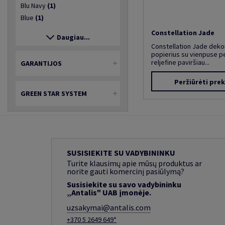
Blu Navy
(1)
Blue
(1)
Constellation Jade
Daugiau...
Constellation Jade deko
popierius su vienpuse p
reljefine paviršiau...
GARANTIJOS
Peržiūrėti pre
GREEN STAR SYSTEM
SUSISIEKITE SU VADYBININKU
Turite klausimų apie mūsų produktus ar
norite gauti komercinį pasiūlymą?
Susisiekite su savo vadybininku
„Antalis" UAB įmonėje.
uzsakymai@antalis.com
+370 5 2649 649*