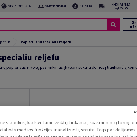
PRISTATYMO
VISI PRODUKTAI
VADYBININKAI
KARJERA
SĄLYGOS
Gr
už
pierius
Popierius su specialiu reljefu
specialiu reljefu
tūrų popieriaus ir vokų pasirinkimas įkvepia sukurti dėmesį traukiančią komu
A
e slapukus, kad svetainė veiktų tinkamai, suasmenintų turinį be
cialinės medijos funkcijas ir analizuotų srautą. Taip pat dalijamės