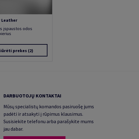
 Leather
is įspaustos odos
ierius
iūrėti prekes
(2)
DARBUOTOJŲ KONTAKTAI
Mūsų specialistų komandos pasiruošę jums
padėti ir atsakyti į rūpimus klausimus.
Susisiekite telefonu arba parašykite mums
jau dabar.