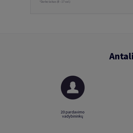
*Darbo laikas (8 - 17 val.)
Antal
20 pardavimo
vadybininkų