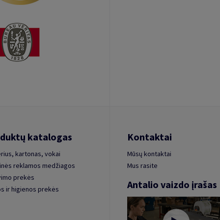
duktų katalogas
Kontaktai
rius, kartonas, vokai
Mūsų kontaktai
inės reklamos medžiagos
Mus rasite
vimo prekės
Antalio vaizdo įrašas
s ir higienos prekės