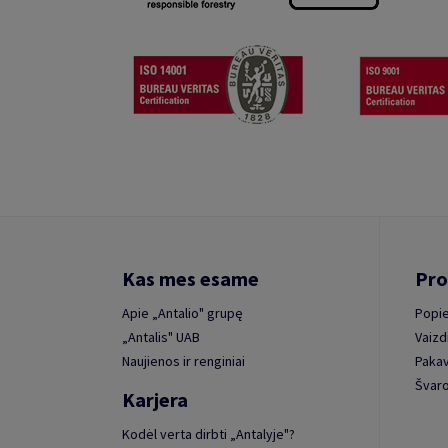
Kas mes esame
Pro
Apie „Antalio" grupę
Popie
„Antalis" UAB
Vaizd
Naujienos ir renginiai
Paka
Švaro
Karjera
Kodėl verta dirbti „Antalyje"?