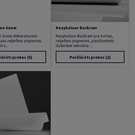
ion Snow
Keaykolour Buckram
n Snow dekoratyvinis
Keaykolour Buckram yra tvirtas,
sis reljefinis popierius.
reljefinis popierius, pasižymintis
 s...
išskirtine tekstūra ...
iūrėti prekes
(5)
Peržiūrėti prekes
(2)