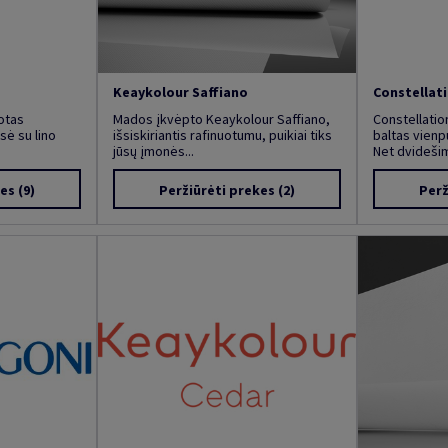
Keaykolour Saffiano
Constellat
otas
Mados įkvėpto Keaykolour Saffiano,
Constellatio
sė su lino
išsiskiriantis rafinuotumu, puikiai tiks
baltas vienpu
jūsų įmonės...
Net dvidešimt
kes
(9)
Peržiūrėti prekes
(2)
Perž