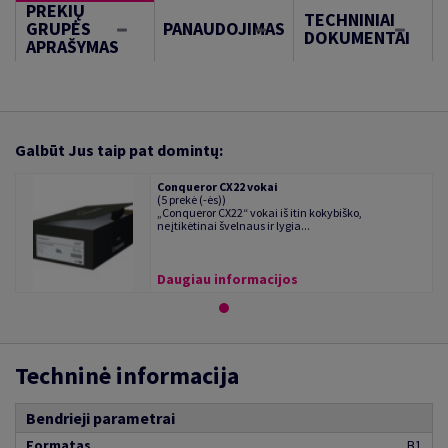
PREKIŲ
TECHNINIAI
GRUPĖS
PANAUDOJIMAS
DOKUMENTAI
APRAŠYMAS
Galbūt Jus taip pat domintų:
Conqueror CX22 vokai
(5 prekė (-ės))
„Conqueror CX22“ vokai iš itin kokybiško,
neįtikėtinai švelnaus ir lygia...
Daugiau informacijos
Techninė informacija
Bendrieji parametrai
Formatas
B1