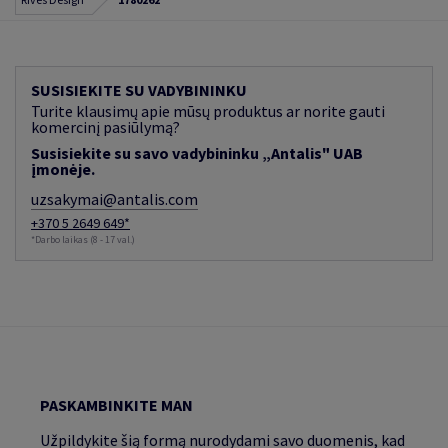
SUSISIEKITE SU VADYBININKU
Turite klausimų apie mūsų produktus ar norite gauti
komercinį pasiūlymą?
Susisiekite su savo vadybininku „Antalis" UAB
įmonėje.
uzsakymai@antalis.com
+370 5 2649 649*
*Darbo laikas (8 - 17 val.)
PASKAMBINKITE MAN
Užpildykite šią formą nurodydami savo duomenis, kad