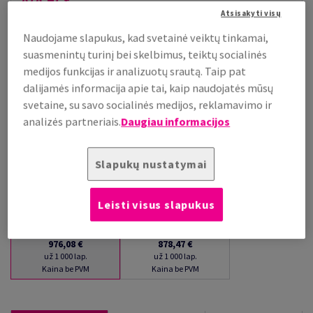
Atsisakyti visų
už 1 000 lap.
(84 kg )
Naudojame slapukus, kad svetainė veiktų tinkamai,
PALAIKOMA SANDĖLYJE
suasmenintų turinį bei skelbimus, teiktų socialinės
Kiekių palyginimas
medijos funkcijas ir analizuotų srautą. Taip pat
dalijamės informacija apie tai, kaip naudojatės mūsų
lap.
svetaine, su savo socialinės medijos, reklamavimo ir
analizės partneriais.
Daugiau informacijos
−
+
Slapukų nustatymai
Leisti visus slapukus
1
lap.
250
lap.
976,08 €
878,47 €
už 1 000 lap.
už 1 000 lap.
Kaina be PVM
Kaina be PVM