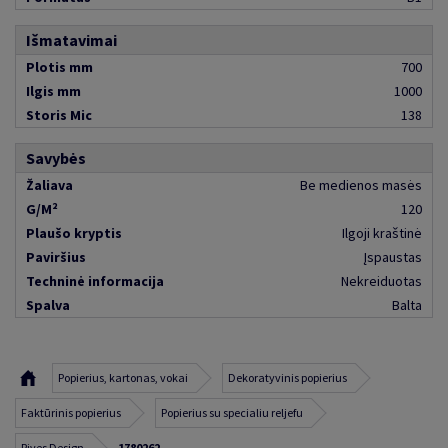
Išmatavimai
Plotis mm
700
Ilgis mm
1000
Storis Mic
138
Savybės
Žaliava
Be medienos masės
G/M²
120
Plaušo kryptis
Ilgoji kraštinė
Paviršius
Įspaustas
Techninė informacija
Nekreiduotas
Spalva
Balta
Popierius, kartonas, vokai
Dekoratyvinis popierius
Faktūrinis popierius
Popierius su specialiu reljefu
Rives Design
1780262