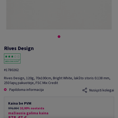
Rives Design
#1780262
Rives Design, 120g, 70x100cm, Bright White, lakšto storis 0.138 mm,
250 lapų pakuotėje, FSC Mix Credit
Papildoma informacija
Nusiųsti kolegai
Kaina be PVM
976,08 €
10,00% nuolaida
mažiausia galima kaina
878,47 €