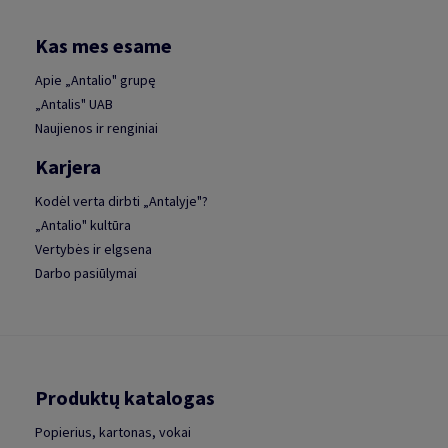
Kas mes esame
Apie „Antalio" grupę
„Antalis" UAB
Naujienos ir renginiai
Karjera
Kodėl verta dirbti „Antalyje"?
„Antalio" kultūra
Vertybės ir elgsena
Darbo pasiūlymai
Produktų katalogas
Popierius, kartonas, vokai