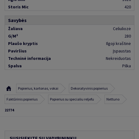
Storis Mic
420
Savybės
Žaliava
Celiuliozė
G/M²
280
Plaušo kryptis
Ilgoji kraštinė
Paviršius
Įspaustas
Techninė informacija
Nekreiduotas
Spalva
Pilka
Popierius, kartonas, vokai
Dekoratyvinis popierius
Faktūrinis popierius
Popierius su specialiu reljefu
Nettuno
22774
SUSISIEKITE SU VADYBININKU