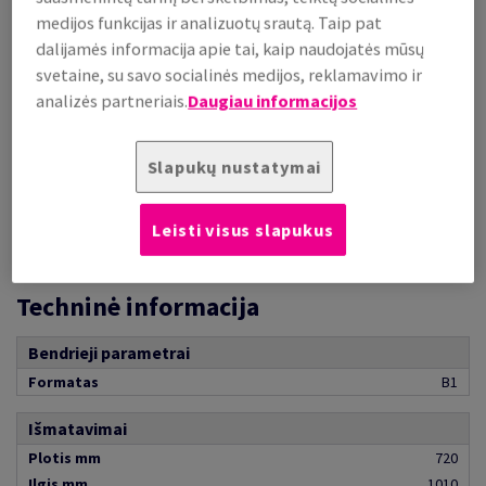
medijos funkcijas ir analizuotų srautą. Taip pat
už 1 000 lap.
(204 kg )
dalijamės informacija apie tai, kaip naudojatės mūsų
svetaine, su savo socialinės medijos, reklamavimo ir
LAIKINAI NETURIME
analizės partneriais.
Daugiau informacijos
Teirautis
Slapukų nustatymai
PREKIŲ GRUPĖS APRAŠYMAS
Leisti visus slapukus
Techninė informacija
Bendrieji parametrai
Formatas
B1
Išmatavimai
Plotis mm
720
Ilgis mm
1010