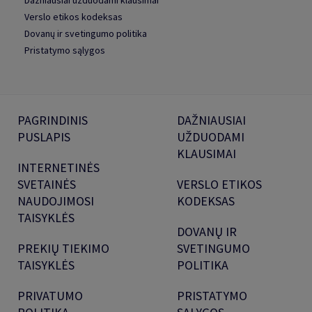
Dažniausiai užduodami klausimai
Verslo etikos kodeksas
Dovanų ir svetingumo politika
Pristatymo sąlygos
PAGRINDINIS
DAŽNIAUSIAI
PUSLAPIS
UŽDUODAMI
KLAUSIMAI
INTERNETINĖS
SVETAINĖS
VERSLO ETIKOS
NAUDOJIMOSI
KODEKSAS
TAISYKLĖS
DOVANŲ IR
PREKIŲ TIEKIMO
SVETINGUMO
TAISYKLĖS
POLITIKA
PRIVATUMO
PRISTATYMO