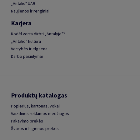
„Antalis" UAB
Naujienos ir renginiai
Karjera
Kodėl verta dirbti „Antalyje"?
„Antalio" kultūra
Vertybės ir elgsena
Darbo pasiūlymai
Produktų katalogas
Popierius, kartonas, vokai
Vaizdinės reklamos medžiagos
Pakavimo prekės
Švaros ir higienos prekės