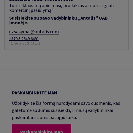
Turite klausimų apie mūsų produktus ar norite gauti
komercinį pasiūlymą?
Susisiekite su savo vadybininku „Antalis" UAB
įmonėje.
uzsakymai@antalis.com
+370 5 2649 649*
*Darbo laikas (8 - 17 val.)
PASKAMBINKITE MAN
Užpildykite šią formą nurodydami savo duomenis, kad
galėtume su Jumis susisiekti, ir mūsų vadybininkai
paskambins Jums patogiu laiku.
Paskambinkite man