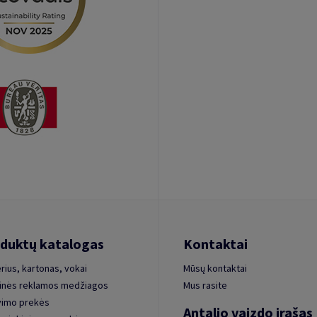
duktų katalogas
Kontaktai
rius, kartonas, vokai
Mūsų kontaktai
inės reklamos medžiagos
Mus rasite
vimo prekės
Antalio vaizdo įrašas