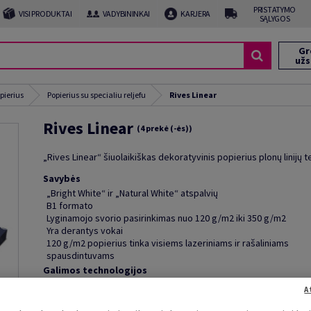
PRISTATYMO
VISI PRODUKTAI
VADYBININKAI
KARJERA
SĄLYGOS
Gr
už
pierius
Popierius su specialiu reljefu
Rives Linear
Rives Linear
(4 prekė (-ės))
„Rives Linear“ šiuolaikiškas dekoratyvinis popierius plonų linijų t
Savybės
„Bright White“ ir „Natural White“ atspalvių
B1 formato
Lyginamojo svorio pasirinkimas nuo 120 g/m2 iki 350 g/m2
Yra derantys vokai
120 g/m2 popierius tinka visiems lazeriniams ir rašaliniams
spausdintuvams
Galimos technologijos
Ofsetinė spauda, šilkografija. Skaitmeninė Dry toner spauda
A
(atsižvelgiant į spausdintuvo gamintojo rekomendacijas).