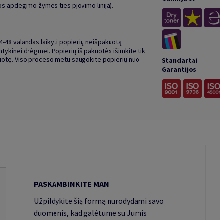
mos apdegimo žymės ties pjovimo linija).
48 valandas laikyti popierių neišpakuotą
ykinei drėgmei. Popierių iš pakuotės išimkite tik
kuotę. Viso proceso metu saugokite popierių nuo
Standartai
Garantijos
PASKAMBINKITE MAN
Užpildykite šią formą nurodydami savo
duomenis, kad galėtume su Jumis