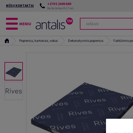
+370 5 2649 649
MŪSŲ KONTAKTAI
Darbo laikas 8-17 val.
MENIU
Popierius, kartonas, vokai
Dekoratyvinis popierius
Faktūrinis po