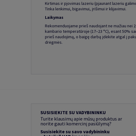
Kirtimas ir pjovimas lazeriu (pjaunant lazeriu gali
Tinka lenkimui, bigavimui, įrišimui ir klijavimui.
Laikymas
Rekomenduojame prieš naudojant ne mažiau nei 24-
kambario temperatūroje (17–23 °C), esant 50% sant
prieš naudojimą, o baigę darbą įdėkite atgal į pa
drėgmės.
SUSISIEKITE SU VADYBININKU
Turite klausimų apie mūsų produktus ar
norite gauti komercinį pasiūlymą?
Susisiekite su savo vadybininku