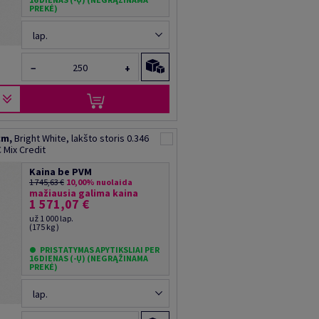
PREKĖ)
lap.
−
+
cm,
Bright White, lakšto storis 0.346
 Mix Credit
Kaina be PVM
1 745,63 €
10,00% nuolaida
mažiausia galima kaina
1 571,07 €
už 1 000 lap.
(175 kg )
PRISTATYMAS APYTIKSLIAI PER
16 DIENAS (-Ų) (NEGRĄŽINAMA
PREKĖ)
lap.