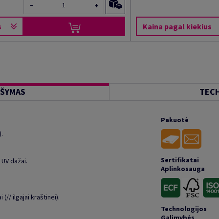
−
+
s
Kaina pagal kiekius
AŠYMAS
TECH
Pakuotė
).
Sertifikatai
 UV dažai.
Aplinkosauga
// ilgajai kraštinei).
Technologijos
Galimybės