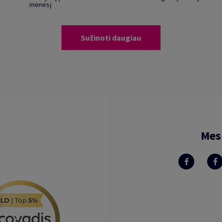
mėnesį
Sužinoti daugiau
Mes 