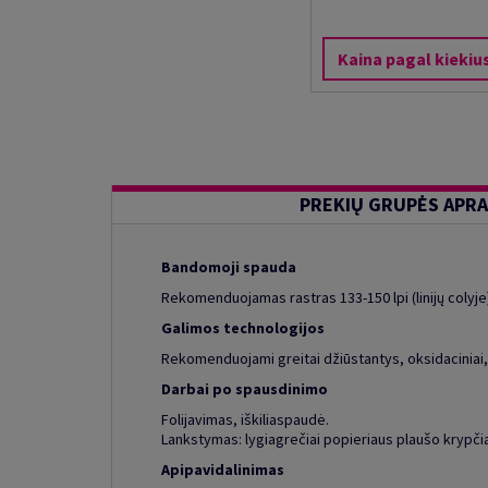
Kaina pagal kiekiu
PREKIŲ GRUPĖS APR
Bandomoji spauda
Rekomenduojamas rastras 133-150 lpi (linijų colyje
Galimos technologijos
Rekomenduojami greitai džiūstantys, oksidaciniai,
Darbai po spausdinimo
Folijavimas, iškiliaspaudė.
Lankstymas: lygiagrečiai popieriaus plaušo krypčiai (
Apipavidalinimas