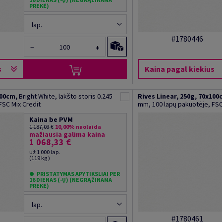
PREKĖ)
lap.
#1780446
−
+
s
Kaina pagal kiekius
100cm,
Bright White, lakšto storis 0.245
Rives Linear, 250g, 70x100
FSC Mix Credit
mm, 100 lapų pakuotėje, FSC
Kaina be PVM
1 187,03 €
10,00% nuolaida
mažiausia galima kaina
1 068,33 €
už 1 000 lap.
(119 kg )
PRISTATYMAS APYTIKSLIAI PER
16 DIENAS (-Ų) (NEGRĄŽINAMA
PREKĖ)
lap.
#1780461