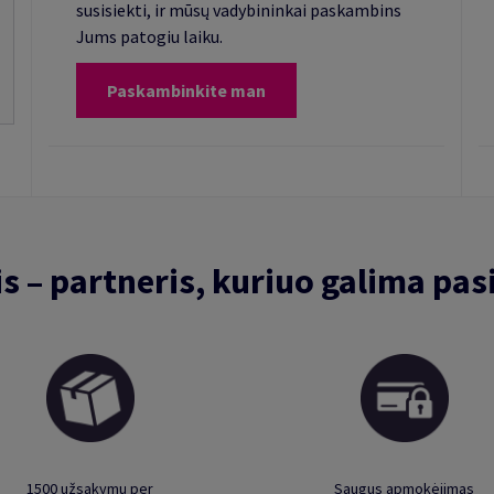
susisiekti, ir mūsų vadybininkai paskambins
Jums patogiu laiku.
Paskambinkite man
is – partneris, kuriuo galima pasi
1500 užsakymų per
Saugus apmokėjimas