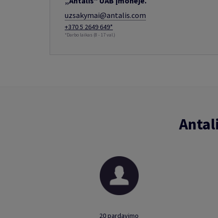
„Antalis" UAB įmonėje.
uzsakymai@antalis.com
+370 5 2649 649*
*Darbo laikas (8 - 17 val.)
Antal
20 pardavimo