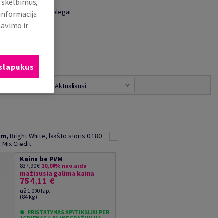
i skelbimus,
Nusiųsti kolegai
 informacija
mavimo ir
 slapukus
zultatus pagal:
Aktualiausi
cm,
Bright White, lakšto storis 0.180
 Mix Credit
Kaina be PVM
837,90 €
10,00% nuolaida
mažiausia galima kaina
754,11 €
už 1 000 lap.
(84 kg )
PRISTATYMAS APYTIKSLIAI PER
16 DIENAS (-Ų) (NEGRĄŽINAMA