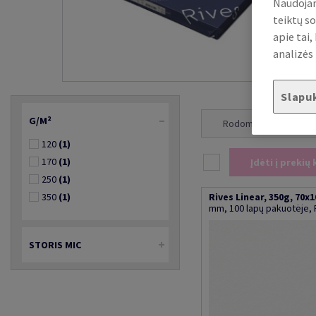
Naudojam
teiktų so
apie tai
analizės 
Slapu
G/M²
Rodoma 1 - 4 iš 4
120
(1)
170
(1)
Įdėti į prekių 
250
(1)
350
(1)
Rives Linear, 350g, 70x
mm, 100 lapų pakuotėje, 
STORIS MIC