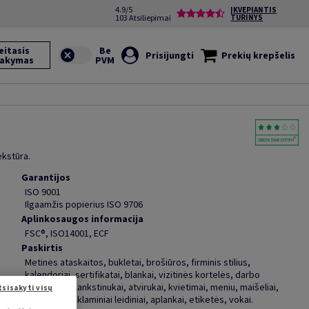
4.9/5
ĮKVEPIANTIS
103 Atsiliepimai
TURINYS
eitasis
Prisijungti
Prekių krepšelis
sakymas
ekstūra.
Garantijos
ISO 9001
Ilgaamžis popierius ISO 9706
Aplinkosaugos informacija
FSC®, ISO14001, ECF
Paskirtis
Metinės ataskaitos, bukletai, brošiūros, firminis stilius,
kalendoriai, sertifikatai, blankai, vizitinės kortelės, darbo
kalendoriai, lankstinukai, atvirukai, kvietimai, meniu, maišeliai,
tsisakyti visų
bloknotai, reklaminiai leidiniai, aplankai, etiketės, vokai.