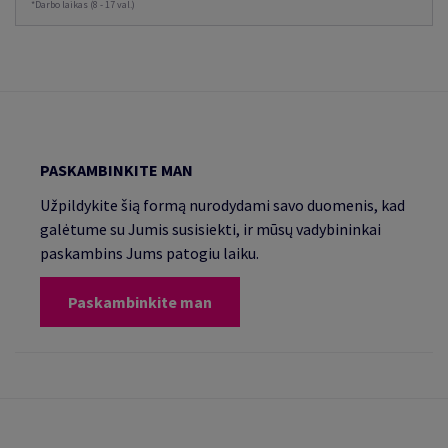
*Darbo laikas (8 - 17 val.)
PASKAMBINKITE MAN
Užpildykite šią formą nurodydami savo duomenis, kad
galėtume su Jumis susisiekti, ir mūsų vadybininkai
paskambins Jums patogiu laiku.
Paskambinkite man