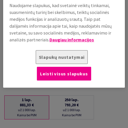
Naudojame slapukus, kad svetainė veiktų tinkamai,
už 1 000 lap.
(48 kg )
suasmenintų turinį bei skelbimus, teiktų socialinės
medijos funkcijas ir analizuotų srautą. Taip pat
PRISTATYMAS APYTIKSLIAI PER 16 DIENAS (-Ų)
(NEGRĄŽINAMA PREKĖ)
dalijamės informacija apie tai, kaip naudojatės mūsų
Kiekių palyginimas
svetaine, su savo socialinės medijos, reklamavimo ir
analizės partneriais.
Daugiau informacijos
lap.
−
+
Slapukų nustatymai
Leisti visus slapukus
1
lap.
250
lap.
881,33 €
793,20 €
už 1 000 lap.
už 1 000 lap.
Kaina be PVM
Kaina be PVM