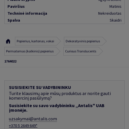
Paviršius
Matinis
Techninė informacija
Nekreiduotas
Spalva
Skaidri
Popierius, kartonas, vokai
Dekoratyvinis popierius
Permatomas (kalkinis) popierius
Curious Translucents
1764022
SUSISIEKITE SU VADYBININKU
Turite klausimų apie mūsų produktus ar norite gauti
komercinį pasiūlymą?
Susisiekite su savo vadybininku „Antalis" UAB
įmonėje.
uzsakymai@antalis.com
+370 5 2649 649*