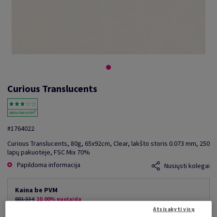
Curious Translucents
#1764022
Curious Translucents, 80g, 65x92cm, Clear, lakšto storis 0.073 mm, 250
lapų pakuotėje, FSC Mix 70%
Papildoma informacija
Nusiųsti kolegai
Kaina be PVM
881,33 €
10,00% nuolaida
mažiausia galima kaina
Atsisakyti visų
793,20 €