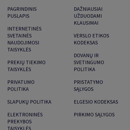
PAGRINDINIS
DAŽNIAUSIAI
PUSLAPIS
UŽDUODAMI
KLAUSIMAI
INTERNETINĖS
SVETAINĖS
VERSLO ETIKOS
NAUDOJIMOSI
KODEKSAS
TAISYKLĖS
DOVANŲ IR
PREKIŲ TIEKIMO
SVETINGUMO
TAISYKLĖS
POLITIKA
PRIVATUMO
PRISTATYMO
POLITIKA
SĄLYGOS
SLAPUKŲ POLITIKA
ELGESIO KODEKSAS
ELEKTRONINĖS
PIRKIMO SĄLYGOS
PREKYBOS
TAISYKLĖS