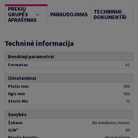
PREKIŲ
TECHNINIAI
GRUPĖS
PANAUDOJIMAS
DOKUMENTAI
APRAŠYMAS
Techninė informacija
Bendrieji parametrai
Formatas
A1
Išmatavimai
Plotis mm
650
Ilgis mm
920
Storis Mic
72
Savybės
Žaliava
Be medienos masės
G/M²
80
Plaušo kryptis
Ilgoji kraštinė