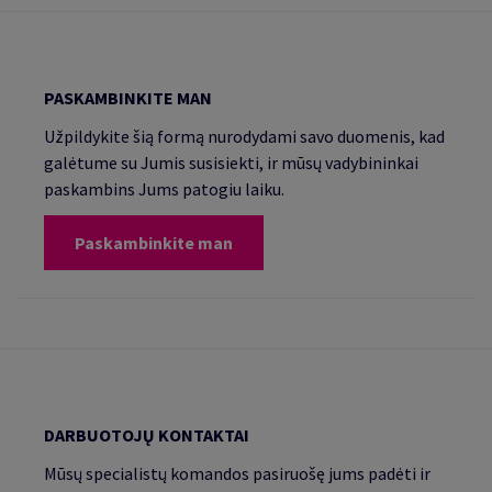
PASKAMBINKITE MAN
Užpildykite šią formą nurodydami savo duomenis, kad
galėtume su Jumis susisiekti, ir mūsų vadybininkai
paskambins Jums patogiu laiku.
Paskambinkite man
DARBUOTOJŲ KONTAKTAI
Mūsų specialistų komandos pasiruošę jums padėti ir