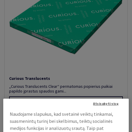
Curious Translucents
„Curious Translucents Clear“ permatomas popierius puikiai
papildo įprastus spaudos gami...
Peržiūrėti prekes
(15)
Atsisakyti visų
Naudojame slapukus, kad svetainė veiktų tinkamai,
suasmenintų turinį bei skelbimus, teiktų socialinės
medijos funkcijas ir analizuotų srautą. Taip pat