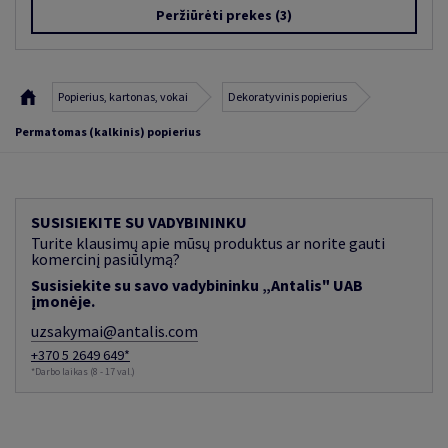
Peržiūrėti prekes
(3)
Popierius, kartonas, vokai
Dekoratyvinis popierius
Permatomas (kalkinis) popierius
SUSISIEKITE SU VADYBININKU
Turite klausimų apie mūsų produktus ar norite gauti
komercinį pasiūlymą?
Susisiekite su savo vadybininku „Antalis" UAB
įmonėje.
uzsakymai@antalis.com
+370 5 2649 649*
*Darbo laikas (8 - 17 val.)