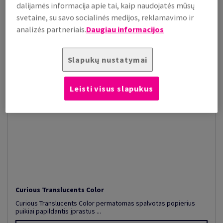
dalijamės informacija apie tai, kaip naudojatės mūsų
svetaine, su savo socialinės medijos, reklamavimo ir
analizės partneriais.
Daugiau informacijos
Slapukų nustatymai
Leisti visus slapukus
Curious Translucents Color
Curious Translucents Color permatomas spalvotas popierius
puikiai papildantis įprastus ...