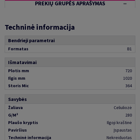
PREKIŲ GRUPĖS APRAŠYMAS
Techninė informacija
Bendrieji parametrai
Formatas
B1
Išmatavimai
Plotis mm
720
Ilgis mm
1020
Storis Mic
364
Savybės
Žaliava
Celiuliozė
G/M²
280
Plaušo kryptis
Ilgoji kraštinė
Paviršius
Įspaustas
Techninė informacija
Nekreiduotas