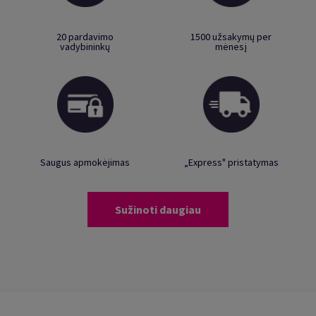
20 pardavimo
1500 užsakymų per
vadybininkų
mėnesį
Saugus apmokėjimas
„Express" pristatymas
Sužinoti daugiau