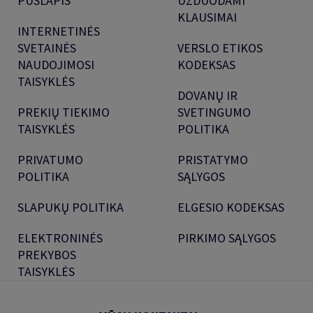
PUSLAPIS
UŽDUODAMI
KLAUSIMAI
INTERNETINĖS
SVETAINĖS
VERSLO ETIKOS
NAUDOJIMOSI
KODEKSAS
TAISYKLĖS
DOVANŲ IR
PREKIŲ TIEKIMO
SVETINGUMO
TAISYKLĖS
POLITIKA
PRIVATUMO
PRISTATYMO
POLITIKA
SĄLYGOS
SLAPUKŲ POLITIKA
ELGESIO KODEKSAS
ELEKTRONINĖS
PIRKIMO SĄLYGOS
PREKYBOS
TAISYKLĖS