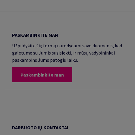
PASKAMBINKITE MAN
Užpildykite šią formą nurodydami savo duomenis, kad
galėtume su Jumis susisiekti, ir mūsų vadybininkai
paskambins Jums patogiu laiku.
Paskambinkite man
DARBUOTOJŲ KONTAKTAI