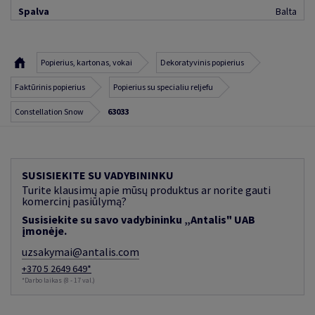
Spalva
Balta
Popierius, kartonas, vokai
Dekoratyvinis popierius
Faktūrinis popierius
Popierius su specialiu reljefu
Constellation Snow
63033
SUSISIEKITE SU VADYBININKU
Turite klausimų apie mūsų produktus ar norite gauti
komercinį pasiūlymą?
Susisiekite su savo vadybininku „Antalis" UAB
įmonėje.
uzsakymai@antalis.com
+370 5 2649 649*
*Darbo laikas (8 - 17 val.)