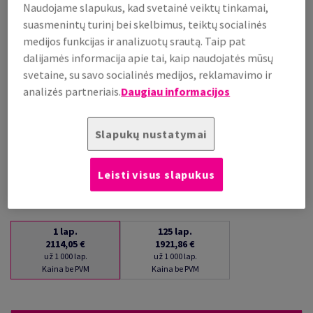
Naudojame slapukus, kad svetainė veiktų tinkamai,
už 1 000 lap.
suasmenintų turinį bei skelbimus, teiktų socialinės
(206 kg )
medijos funkcijas ir analizuotų srautą. Taip pat
PALAIKOMA SANDĖLYJE
dalijamės informacija apie tai, kaip naudojatės mūsų
Kiekių palyginimas
svetaine, su savo socialinės medijos, reklamavimo ir
lap.
analizės partneriais.
Daugiau informacijos
−
+
Slapukų nustatymai
Leisti visus slapukus
1
lap.
125
lap.
2114,05 €
1921,86 €
už 1 000 lap.
už 1 000 lap.
Kaina be PVM
Kaina be PVM