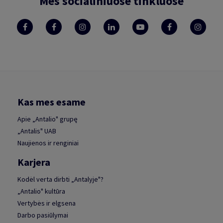
Mes socialiniuose tinkluose
Kas mes esame
Apie „Antalio" grupę
„Antalis" UAB
Naujienos ir renginiai
Karjera
Kodėl verta dirbti „Antalyje"?
„Antalio" kultūra
Vertybės ir elgsena
Darbo pasiūlymai