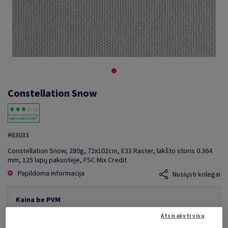
Constellation Snow
#63033
Constellation Snow, 280g, 72x102cm, E33 Raster, lakšto storis 0.364
mm, 125 lapų pakuotėje, FSC Mix Credit
Papildoma informacija
Nusiųsti kolegai
Kaina be PVM
2 114,05 €
9,09% nuolaida
Atsisakyti visų
mažiausia galima kaina
1 921,86 €