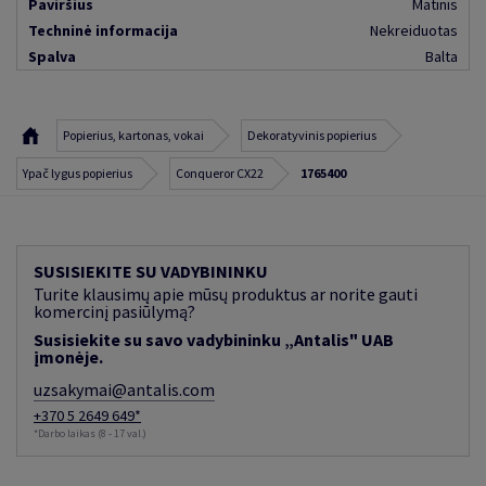
Paviršius
Matinis
Techninė informacija
Nekreiduotas
Spalva
Balta
Popierius, kartonas, vokai
Dekoratyvinis popierius
Ypač lygus popierius
Conqueror CX22
1765400
SUSISIEKITE SU VADYBININKU
Turite klausimų apie mūsų produktus ar norite gauti
komercinį pasiūlymą?
Susisiekite su savo vadybininku „Antalis" UAB
įmonėje.
uzsakymai@antalis.com
+370 5 2649 649*
*Darbo laikas (8 - 17 val.)