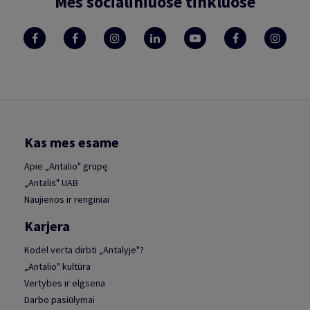
Mes socialiniuose tinkluose
Kas mes esame
Apie „Antalio" grupę
„Antalis" UAB
Naujienos ir renginiai
Karjera
Kodėl verta dirbti „Antalyje"?
„Antalio" kultūra
Vertybės ir elgsena
Darbo pasiūlymai