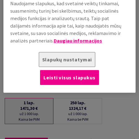
Naudojame slapukus, kad svetainė veiktų tinkamai,
už 1 000 lap.
suasmenintų turinį bei skelbimus, teiktų socialinės
(88 kg )
medijos funkcijas ir analizuotų srautą. Taip pat
PALAIKOMA SANDĖLYJE
dalijamės informacija apie tai, kaip naudojatės mūsų
Kiekių palyginimas
svetaine, su savo socialinės medijos, reklamavimo ir
lap.
analizės partneriais.
Daugiau informacijos
−
+
Slapukų nustatymai
Leisti visus slapukus
1
lap.
250
lap.
1471,30 €
1324,17 €
už 1 000 lap.
už 1 000 lap.
Kaina be PVM
Kaina be PVM