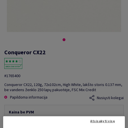
Conqueror CX22
#1765400
Conqueror CX22, 120g, 72x102cm, High White, lakšto storis 0.137 mm,
be vandens ženklo 250 lapų pakuotėje, FSC Mix Credit
Papildoma informacija
Nusiųsti kolegai
Kaina be PVM
1 471,30 €
10,00% nuolaida
Atsisakyti visų
mažiausia galima kaina
1 324,17 €