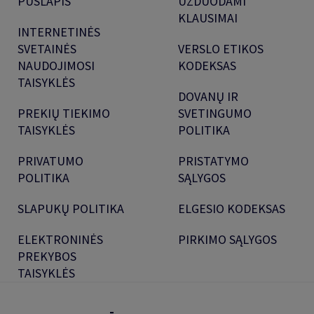
PUSLAPIS
UŽDUODAMI
KLAUSIMAI
INTERNETINĖS
SVETAINĖS
VERSLO ETIKOS
NAUDOJIMOSI
KODEKSAS
TAISYKLĖS
DOVANŲ IR
PREKIŲ TIEKIMO
SVETINGUMO
TAISYKLĖS
POLITIKA
PRIVATUMO
PRISTATYMO
POLITIKA
SĄLYGOS
SLAPUKŲ POLITIKA
ELGESIO KODEKSAS
ELEKTRONINĖS
PIRKIMO SĄLYGOS
PREKYBOS
TAISYKLĖS