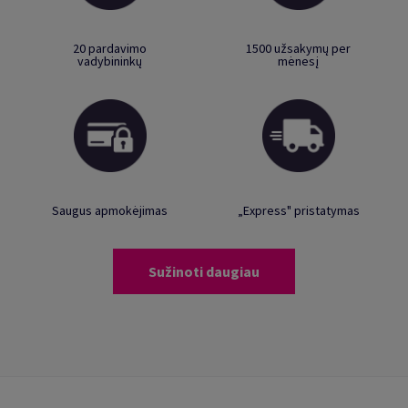
20 pardavimo
1500 užsakymų per
vadybininkų
mėnesį
Saugus apmokėjimas
„Express" pristatymas
Sužinoti daugiau