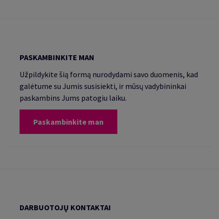
PASKAMBINKITE MAN
Užpildykite šią formą nurodydami savo duomenis, kad
galėtume su Jumis susisiekti, ir mūsų vadybininkai
paskambins Jums patogiu laiku.
Paskambinkite man
DARBUOTOJŲ KONTAKTAI