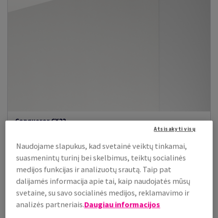
Conqueror CX22
Atsisakyti visų
Conqueror CX22 popierius itin švelniu ir lygiu paviršiumi,
aukščiausios kokybės reikala...
Naudojame slapukus, kad svetainė veiktų tinkamai,
suasmenintų turinį bei skelbimus, teiktų socialinės
Peržiūrėti prekes
(31)
medijos funkcijas ir analizuotų srautą. Taip pat
dalijamės informacija apie tai, kaip naudojatės mūsų
svetaine, su savo socialinės medijos, reklamavimo ir
Popierius, kartonas, vokai
Dekoratyvinis popierius
analizės partneriais.
Daugiau informacijos
Ypač lygus popierius