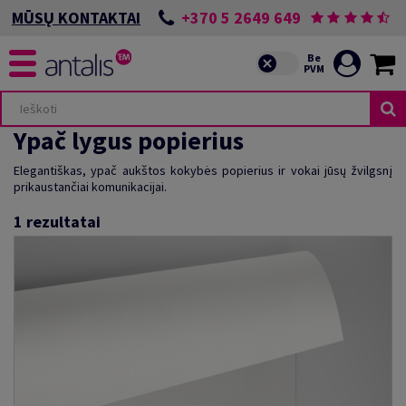
+370 5 2649 649
MŪSŲ KONTAKTAI
Ypač lygus popierius
Elegantiškas, ypač aukštos kokybės popierius ir vokai jūsų žvilgsnį
prikaustančiai komunikacijai.
1
rezultatai