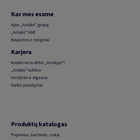
Kas mes esame
Apie „Antalio" grupę
„Antalis" UAB
Naujienos ir renginiai
Karjera
Kodėl verta dirbti „Antalyje"?
„Antalio" kultūra
Vertybės ir elgsena
Darbo pasiūlymai
Produktų katalogas
Popierius, kartonas, vokai