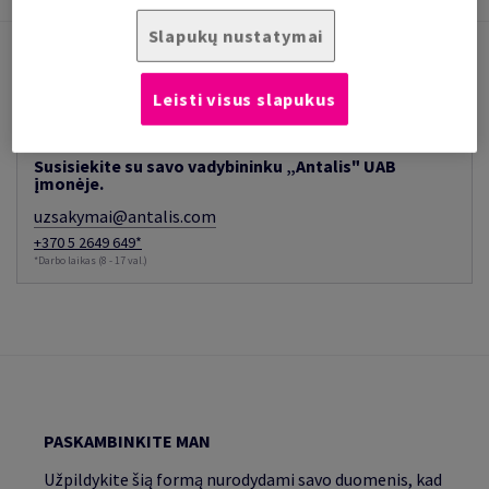
Slapukų nustatymai
SUSISIEKITE SU VADYBININKU
Leisti visus slapukus
Turite klausimų apie mūsų produktus ar norite gauti
komercinį pasiūlymą?
Susisiekite su savo vadybininku „Antalis" UAB
įmonėje.
uzsakymai@antalis.com
+370 5 2649 649*
*Darbo laikas (8 - 17 val.)
PASKAMBINKITE MAN
Užpildykite šią formą nurodydami savo duomenis, kad