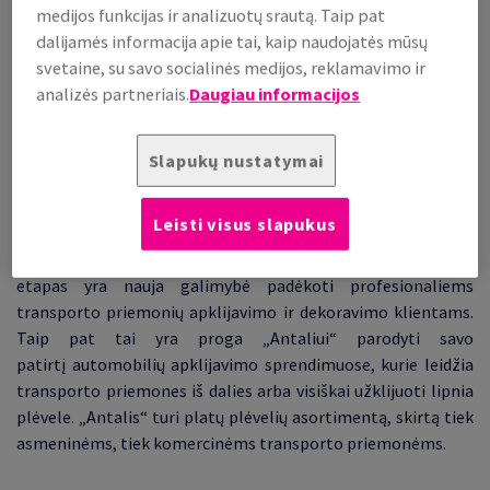
medijos funkcijas ir analizuotų srautą. Taip pat
dalijamės informacija apie tai, kaip naudojatės mūsų
„Antalis“, būdamas vienu pirmaujančių vaizdinės reklamos
svetaine, su savo socialinės medijos, reklamavimo ir
medžiagų ir automobilių apklijavimo plėvelių tiekėju,
analizės partneriais.
Daugiau informacijos
džiaugiasi paskelbdamas antrąjį automobilių apklijavimo
konkursą, (pirmąjį tokio pobūdžio Europoje):
„The Wrap &
Slapukų nustatymai
Remix by antalis Challenge“
, kuris vyks
nuo vasario 1 d. iki
2025 m. birželio 30 d.
!
Leisti visus slapukus
2024 m. konkursas pritraukęs daugiau nei 1 100 dalyvių iš 18
Europos šalių, buvo sėkmingas, tad šis naujas konkurso
etapas yra nauja galimybė padėkoti profesionaliems
transporto priemonių apklijavimo ir dekoravimo klientams.
Taip pat tai yra proga „Antaliui“ parodyti savo
patirtį automobilių apklijavimo sprendimuose, kurie leidžia
transporto priemones iš dalies arba visiškai užklijuoti lipnia
plėvele. „Antalis“ turi platų plėvelių asortimentą, skirtą tiek
asmeninėms, tiek komercinėms transporto priemonėms.