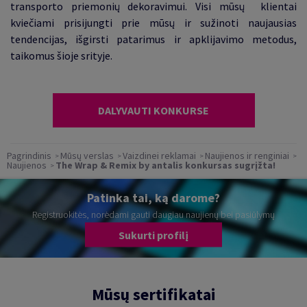
transporto priemonių dekoravimui. Visi mūsų klientai
kviečiami prisijungti prie mūsų ir sužinoti naujausias
tendencijas, išgirsti patarimus ir apklijavimo metodus,
taikomus šioje srityje.
DALYVAUTI KONKURSE
Pagrindinis
Mūsų verslas
Vaizdinei reklamai
Naujienos ir renginiai
Naujienos
The Wrap & Remix by antalis konkursas sugrįžta!
Patinka tai, ką darome?
Registruokitės, norėdami gauti daugiau naujienų bei pasiūlymų
Sukurti profilį
Mūsų sertifikatai