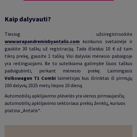
Kaip dalyvauti?
Tiesiog užsiregistruokite
www.wrapandremixbyantalis.com
konkurso svetainėje ir
gaukite 30 taškų už registraciją. Tada išleidus 10 € už tam
tikrą prekę, gausite 1 tašką. Visi dalyviai mėnesio pabaigoje
yra reitinguojami. Be to suteikiama galimybė šiuos taškus
padvigubinti, perkant mėnesio prekę. Laimingasis
Volkswagen T1 Combi
laimėtojas bus išrinktas iš pirmųjų
100 dalyvių 2025 metų liepos 10 dieną.
Automobilių apklijavimo plėvelės yra vienos pirmaujančių
automobilių apklijavimo sektoriaus prekių ženklų, kuriuos
platina
„
Antalis
“
.