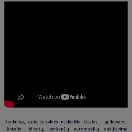
Konkurso, kurio taisyklės nesikeičia, tikslas – apdovanoti
„Antalio“ klientų, perkančių automobilių apklijavimo