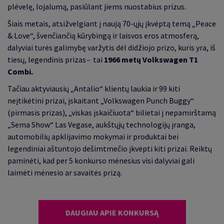
plėvelę, lojalumą, pasiūlant jiems nuostabius prizus.
Šiais metais, atsižvelgiant į naują 70-ųjų įkvėptą temą „Peace
& Love“, švenčiančią kūrybingą ir laisvos eros atmosferą,
dalyviai turės galimybę varžytis dėl didžiojo prizo, kuris yra, iš
tiesų, legendinis prizas
–
tai
1966 metų Volkswagen T1
Combi.
Tačiau aktyviausių „Antalio“ klientų laukia ir 99 kiti
neįtikėtini prizai, įskaitant „Volkswagen Punch Buggy“
(pirmasis prizas), „viskas įskaičiuota“ bilietai į nepamirštamą
„Sema Show“ Las Vegase, aukštųjų technologijų įranga,
automobilių apklijavimo mokymai ir produktai bei
legendiniai aštuntojo dešimtmečio įkvėpti kiti prizai. Reiktų
paminėti, kad per 5 konkurso mėnesius visi dalyviai gali
laimėti mėnesio ar savaitės prizą.
DAUGIAU APIE KONKURSĄ