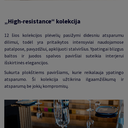
„High-resistance“ kolekcija
12 šios kolekcijos plėvelių pasižymi didesniu atsparumu
dilimui, todėl yra pritaikytos
intensyviai naudojamose
patalpose, pavyzdžiui, apklijuoti stalviršius.
Ypatingai blizgus
baltos ir juodos spalvos paviršiai suteikia interjerui
išskirtinės elegancijos.
Sukurta plokštiems paviršiams,
kurie reikalauja ypatingo
atsparumo.
Ši kolekcija užtikrina ilgaamžiškumą ir
atsparumą be jokių kompromisų.