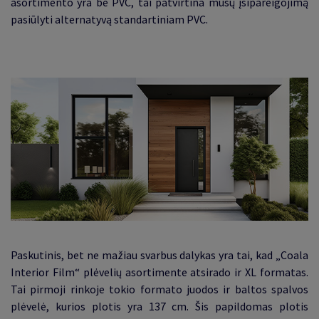
asortimento yra be PVC, tai patvirtina mūsų įsipareigojimą
pasiūlyti alternatyvą standartiniam PVC.
Paskutinis, bet ne mažiau svarbus dalykas yra tai,
kad „Coala
Interior Film“ plėvelių
asortimente atsirado ir XL formatas.
Tai pirmoji rinkoje tokio formato juodos ir baltos spalvos
plėvelė, kurios plotis yra 137 cm
. Šis papildomas plotis