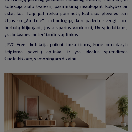
kolekcija siūlo tvaresnį pasirinkimą neaukojant kokybės ar
estetikos.
Taip pat reikia paminėti, kad šios plėvelės turi
klijus su
„
Air free
“
technologija, kuri padeda išvengti oro
burbulų klijuojant, jos atsparios vandeniui, UV spinduliams,
yra bekvapės, neteršiančios aplinkos.
„PVC Free“ kolekcija puikiai tinka tiems, kurie nori daryti
teigiamą poveikį aplinkai ir yra idealus sprendimas
šiuolaikiškam, sąmoningam dizainui.