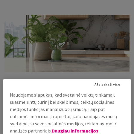
Atsisakyti visų
Naudojame slapukus, kad svetainė veiktų tinkamai,
Džiaugiamės galėdami pristatyti naujausius „Coala Interior
suasmenintų turinį bei skelbimus, teiktų socialinės
Film“ lipnių dekoratyvinių plėvelių asortimento papildymus –
medijos funkcijas ir analizuotų srautą. Taip pat
3 naujas kolekcijas ir 40 naujų tekstūrų, sukurtų įkvėpti naujos
dalijamės informacija apie tai, kaip naudojatės mūsų
gyvybės jūsų erdvėms bei aplinkai. Galite atrasti ir labiau
svetaine, su savo socialinės medijos, reklamavimo ir
tvaresnių alternatyvų, įskaitant medžiagas, skirtas naudoti
analizės partneriais.
Daugiau informacijos
lauke.