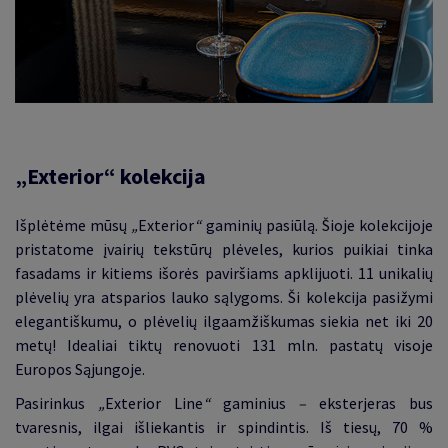
„Exterior“ kolekcija
Išplėtėme mūsų
„
Exterior
“
gaminių pasiūlą.
Šioje kolekcijoje
pristatome įvairių tekstūrų plėveles, kurios puikiai tinka
fasadams ir kitiems išorės paviršiams apklijuoti. 11 unikalių
plėvelių yra atsparios lauko sąlygoms. Ši kolekcija pasižymi
elegantiškumu, o plėvelių ilgaamžiškumas siekia net iki 20
metų
!
Idealiai tiktų renovuoti 131 mln. pastatų visoje
Europos Sąjungoje.
Pasirinkus
„
Exterior Line
“
gaminius
–
eksterjeras bus
tvaresnis, ilgai išliekantis ir spindintis. Iš tiesų, 70 %