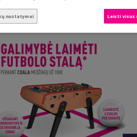
kų nustatymai
Leisti visus