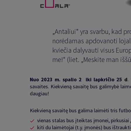
„Antaliui“ yra svarbu, kad pr
norėdamas apdovanoti lojaliu
kviečia dalyvauti visus Euro
me!“ (liet. „Meskite man iššū
Nuo 2023 m. spalio 2 iki lapkričio 25 d
.
savaites. Kiekvieną savaitę bus galimybė laimė
daugiau!
Kiekvieną savaitę bus galima laimėti tris futbo
vienas stalas bus įteiktas įmonei, pirkusi
kiti du laimėtojai (t.y. įmonės) bus ištraukti