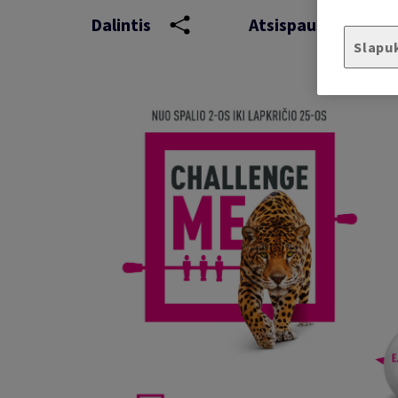
Dalintis
Atsispausdinti
Slapu