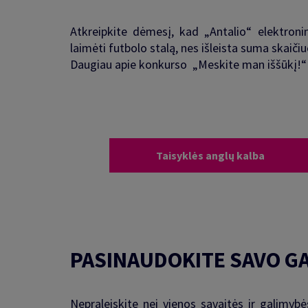
Atkreipkite dėmesį, kad „Antalio“ elektroni
laimėti futbolo stalą, nes išleista suma skaič
Daugiau apie konkurso „Meskite man iššūkį!“ 
Taisyklės anglų kalba
PASINAUDOKITE SAVO G
Nepraleiskite nei vienos savaitės ir galimyb