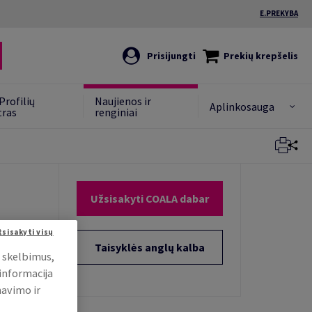
E.PREKYBA
Prisijungti
Prekių krepšelis
Profilių
Naujienos ir
Aplinkosauga
tras
renginiai
Uždaryti
Užsisakyti COALA dabar
tsisakyti visų
Taisyklės anglų kalba
i skelbimus,
 informacija
mavimo ir