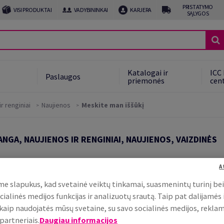
PRISTATYMO
VISI PRODUKTAI
VADYBININKAI
KARJERA
SĄLYGOS
Katalogai ir
ICC 
Paslaugos
priemonės
cen
r renginiai
Naujienos
Meskite man iššūkį
NGA, NAUJIENOS IR RENGINIAI, NAUJIENOS, VAIZDINĖS
A
!
e slapukus, kad svetainė veiktų tinkamai, suasmenintų turinį be
cialinės medijos funkcijas ir analizuotų srautą. Taip pat dalijamės
, kaip naudojatės mūsų svetaine, su savo socialinės medijos, rekla
partneriais.
Daugiau informacijos