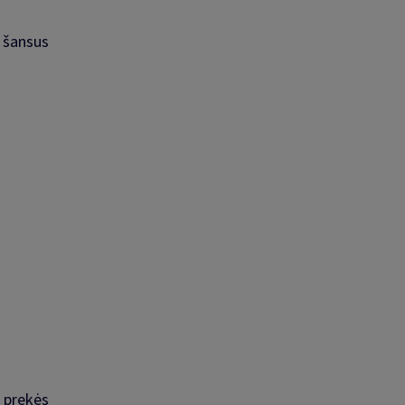
 šansus
 prekės