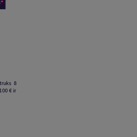
 truks 8
100 € ir