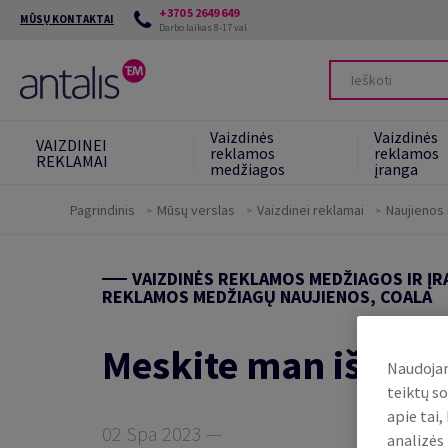
+370 5 2649 649
MŪSŲ KONTAKTAI
Darbo laikas 8-17 val.
Vaizdinės
Vaizdinės
VAIZDINEI
reklamos
reklamos
REKLAMAI
medžiagos
įranga
Pagrindinis
Mūsų verslas
Vaizdinei reklamai
Naujienos i
Mūsų įsipareigojimai
VAIZDINĖS REKLAMOS MEDŽIAGOS IR ĮRA
Tvaresnės alternatyvos
REKLAMOS MEDŽIAGŲ NAUJIENOS, COALA
Green Star System
Meskite man iššūkį
Naudojam
teiktų so
apie tai
02 Spa 2023 —
analizės 