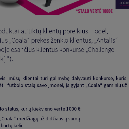
oduktai atitiktų klientų poreikius. Todėl,
s „Coala“ prekės ženklo klientus, „Antalis“
poje esančius klientus konkurse „Challenge
kį!“).
 visi mūsų klientai turi galimybę dalyvauti konkurse, kuris
ti futbolo stalą savo įmonei, įsigyjant „Coala“ gaminių už 
lo stalus, kurių kiekvieno vertė 1000 €:
ai „Coala“ medžiagų už didžiausią sumą
 burtų keliu