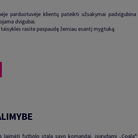
nėje parduotuvėje klientų pateikti užsakymai padvigubina
iuojama dvigubai.
taisykles rasite paspaudę žemiau esantį mygtuką.
ALIMYBE
ės laimėti futbolo stalą savo komandai, įsigydami „Coala“