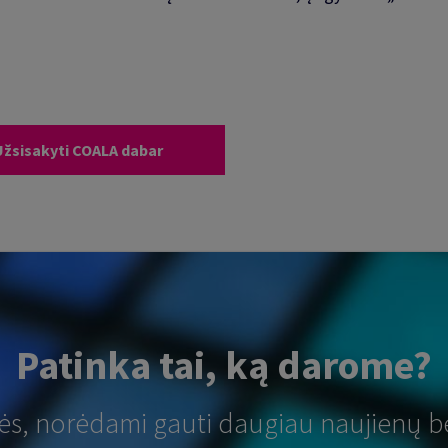
Užsisakyti COALA dabar
Patinka tai, ką darome?
tės, norėdami gauti daugiau naujienų b