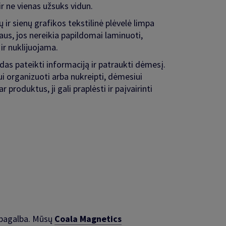
ir ne vienas užsuks vidun.
ų ir sienų grafikos tekstilinė plėvelė limpa
iaus, jos nereikia papildomai laminuoti,
 ir nuklijuojama.
das pateikti informaciją ir patraukti dėmesį.
i organizuoti arba nukreipti, dėmesiui
r produktus, ji gali praplėsti ir paįvairinti
 pagalba. Mūsų
Coala Magnetics