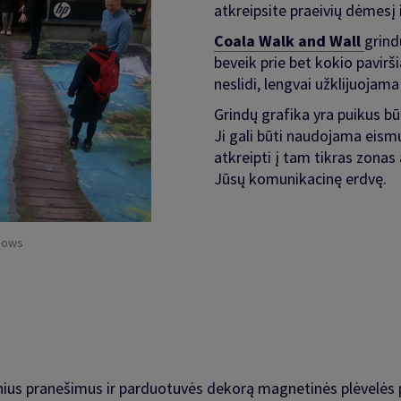
atkreipsite praeivių dėmesį 
Coala Walk and Wall
grind
beveik prie bet kokio pavirš
neslidi, lengvai užklijuojama
Grindų grafika yra puikus bū
Ji gali būti naudojama eismu
atkreipti į tam tikras zonas a
Jūsų komunikacinę erdvę.
ndows
nius pranešimus ir parduotuvės dekorą magnetinės plėvelės