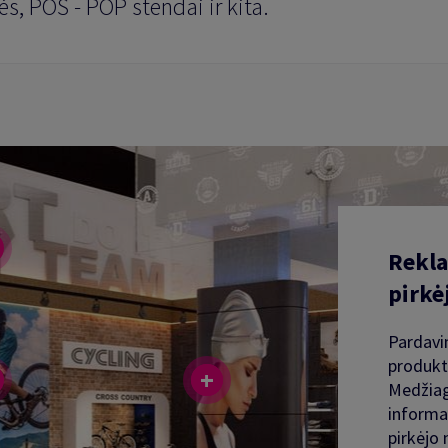
ės, POS - POP stendai ir kita.
Rekla
pirkė
Pardavi
produkt
Medžiag
informac
pirkėjo