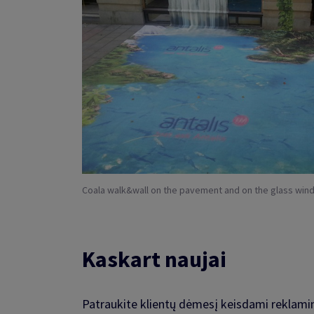
Coala walk&wall on the pavement and on the glass wi
Kaskart naujai
Patraukite klientų dėmesį keisdami reklami