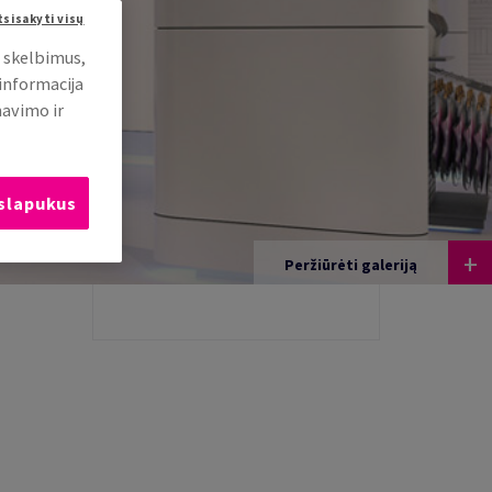
tsisakyti visų
i skelbimus,
 informacija
mavimo ir
 slapukus
+
Peržiūrėti galeriją