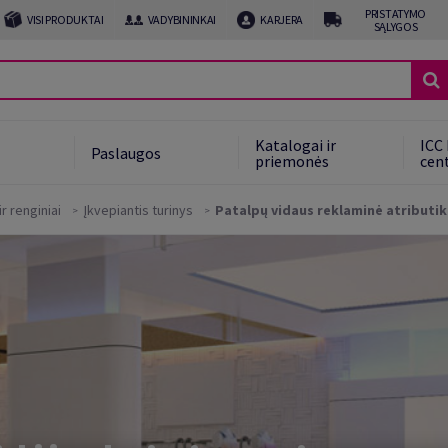
PRISTATYMO
VISI PRODUKTAI
VADYBININKAI
KARJERA
SĄLYGOS
Katalogai ir
ICC 
Paslaugos
priemonės
cen
r renginiai
Įkvepiantis turinys
Patalpų vidaus reklaminė atributi