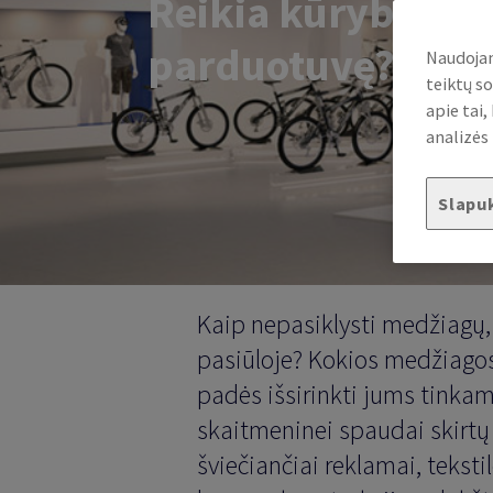
Reikia kūrybiškų i
parduotuvę?
Naudojam
teiktų so
apie tai
analizės 
Slapu
Kaip nepasiklysti medžiagų, 
pasiūloje? Kokios medžiagos
padės išsirinkti jums tinkam
skaitmeninei spaudai skirt
šviečiančiai reklamai, teksti