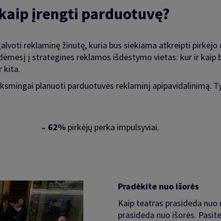
 kaip įrengti parduotuvę?
lvoti reklaminę žinutę, kuria bus siekiama atkreipti pirkėjo d
dėmesį į strategines reklamos išdėstymo vietas: kur ir kaip bu
 kita.
veiksmingai planuoti parduotuvės reklaminį apipavidalinimą. T
62%
pirkėjų perka impulsyviai.
Pradėkite nuo išorės
Kaip teatras prasideda nuo 
prasideda nuo išorės. Pasite