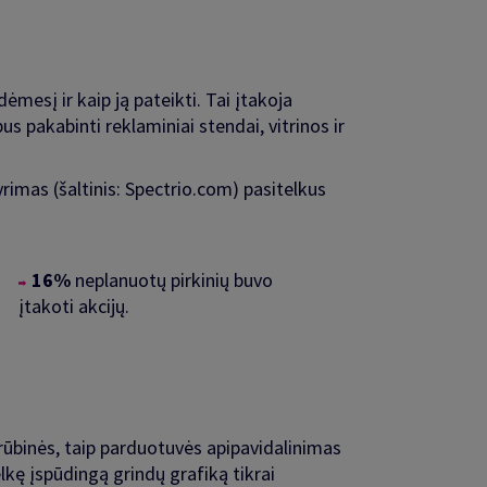
ėmesį ir kaip ją pateikti. Tai įtakoja
s pakabinti reklaminiai stendai, vitrinos ir
yrimas (šaltinis: Spectrio.com) pasitelkus
16%
neplanuotų pirkinių buvo
įtakoti akcijų.
rūbinės, taip parduotuvės apipavidalinimas
lkę įspūdingą grindų grafiką tikrai