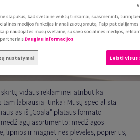
dėjų, kaip įrengti
A
e slapukus, kad svetainė veiktų tinkamai, suasmenintų turinį be
cialinės medijos funkcijas ir analizuotų srautą. Taip pat dalijamės
, kaip naudojatės mūsų svetaine, su savo socialinės medijos, rekla
partneriais.
Daugiau informacijos
kų nustatymai
Leisti visus
skirtų vidaus reklaminei atributikai
 tam labiausiai tinka? Mūsų specialistai
iausias iš „Coala“ plataus formato
ų medžiagų asortimento: medžiagos
lė, lipnios ir magnetinės plėvelės, popierius,