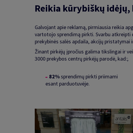
Reikia kūrybiškų idėjų,
Galvojant apie reklamą, pirmiausia reikia apga
vartotojo sprendimą pirkti. Svarbu atkreipti 
prekybinės salės apdaila, akcijų pristatymai ir
Žinant pirkėjų įpročius galima tikslingai ir 
3000 prekybos centrų pirkėjų parodė, kad:;
82%
sprendimų pirkti priimami
esant parduotuvėje.