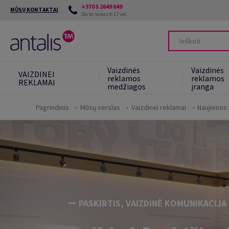
+370 5 2649 649
MŪSŲ KONTAKTAI
Darbo laikas 8-17 val.
Vaizdinės
Vaizdinės
VAIZDINEI
reklamos
reklamos
REKLAMAI
medžiagos
įranga
Pagrindinis
Mūsų verslas
Vaizdinei reklamai
Naujienos i
Mūsų įsipareigojimai
Tvaresnės alternatyvos
Green Star System
PASKIRTIS, VAIZDINĖ KOMUNIKACIJA