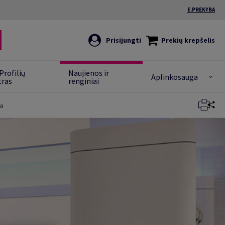
E.PREKYBA
Prisijungti
Prekių krepšelis
Profilių
Naujienos ir
Aplinkosauga
tras
renginiai
ka
Uždaryti