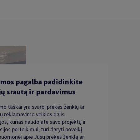
mos pagalba padidinkite
jų srautą ir pardavimus
mo taškai yra svarbi prekės ženklų ar
ų reklamavimo veiklos dalis.
os, kurias naudojate savo projektų ir
ijos perteikimui, turi daryti poveikį
 nuomonei apie Jūsų prekės ženklą ar