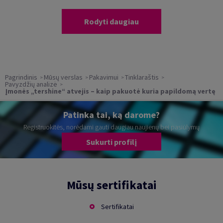
Rodyti daugiau
Pagrindinis
Mūsų verslas
Pakavimui
Tinklaraštis
Pavyzdžių analizė
Įmonės „tershine“ atvejis – kaip pakuotė kuria papildomą vertę
Patinka tai, ką darome?
Registruokitės, norėdami gauti daugiau naujienų bei pasiūlymų
Sukurti profilį
Mūsų sertifikatai
Sertifikatai