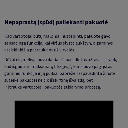
Nepaprastą įspūdį paliekanti pakuotė
Kad vartotojai būtų maloniai nustebinti, pakuotė gavo
sensacingą funkciją, kai viršus slysta aukštyn, o gaminys
atsiskleidžia patraukiant už virvelės.
Dėžutės priekyje buvo dailiai išspausdintas užrašas „Trauk,
kad išgautum maksimalų blizgesį“, kuris buvo pagrįstas
gaminio funkcija ir ją puikiai pabrėžė. Išspausdinta žinutė
suteikė pakuotei ne tik išskirtinę išvaizdą, bet
ir įtraukė vartotoją į pakuotės atidarymo procesą.