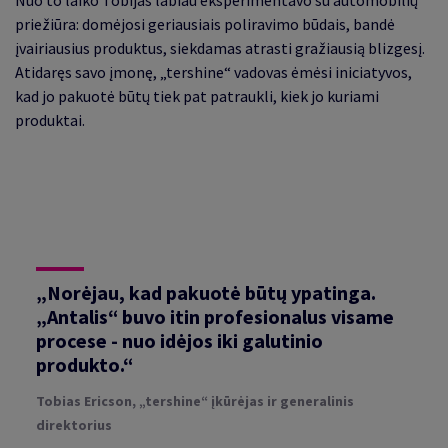
Nuo to laiko Tobijas labiau eksperimentavo su automobilių
priežiūra: domėjosi geriausiais poliravimo būdais, bandė
įvairiausius produktus, siekdamas atrasti gražiausią blizgesį.
Atidaręs savo įmonę, „tershine“ vadovas ėmėsi iniciatyvos,
kad jo pakuotė būtų tiek pat patraukli, kiek jo kuriami
produktai.
„Norėjau, kad pakuotė būtų ypatinga.
„Antalis“ buvo itin profesionalus visame
procese - nuo idėjos iki galutinio
produkto.“
Tobias Ericson, „tershine“ įkūrėjas ir generalinis
direktorius