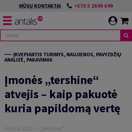
+370 5 2649 649
MŪSŲ KONTAKTAI
ĮKVEPIANTIS TURINYS, NAUJIENOS, PAVYZDŽIŲ
ANALIZĖ, PAKAVIMAS
Įmonės „tershine“
atvejis – kaip pakuotė
kuria papildomą vertę
04 Kov 2022 — „tershine“