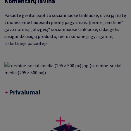
Komentarų lavina
Pakuotė greitai paplito socialiniuose tinkluose, o visi ją matę
žmonės ėmė liaupsinti įmonę pagyrimais. Įmonė „tershine“
gavo norimą „blizgesį“ socialiniuose tinkluose, o daugelis
susigundžiusiųjų produktu, net užsimanė įsigyti gaminį
išskirtinėje pakuotėje.
+
Privalumai