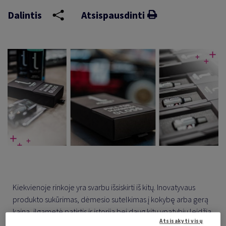
Dalintis
Atsispausdinti
Kiekvienoje rinkoje yra svarbu išsiskirti iš kitų. Inovatyvaus
produkto sukūrimas, dėmesio sutelkimas į kokybę arba gerą
kainą, ilgametė patirtis ir istorija bei daug kitų ypatybių leidžia
Atsisakyti visų
įmonėms sukurti papildomą pridėtinę vertę. Švedų įmonė