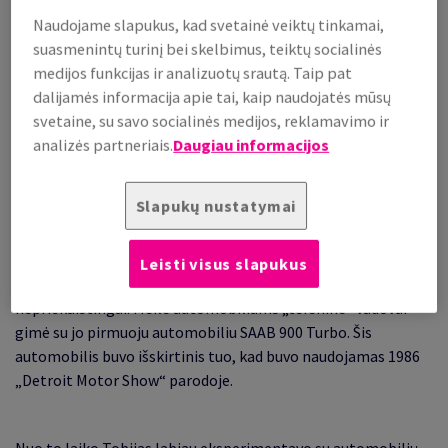
„tershine“ nusprendė pasukti kitu keliu ir savo klientus
Naudojame slapukus, kad svetainė veiktų tinkamai,
nestebinti pasiūlydami ne tik geros kokybės produktą, bet ir
suasmenintų turinį bei skelbimus, teiktų socialinės
neįprastą pakuotę.
medijos funkcijas ir analizuotų srautą. Taip pat
dalijamės informacija apie tai, kaip naudojatės mūsų
svetaine, su savo socialinės medijos, reklamavimo ir
analizės partneriais.
Daugiau informacijos
Apie „tershine“
Slapukų nustatymai
Tobijas Eriksonas, „tershine“ įmonės įkūrėjas, yra didelis
automobilių entuziastas. Labiau už automobilius Tobijui
Leisti visus slapukus
patinka tik juos blizginti ir prižiūrėti, kad jie atrodytų
nepriekaištingai. Meilė automobiliams „tershine“ vadovui
gimė su jo pirmuoju automobiliu SAAB 900 Turbo. Šis
automobilis buvo išskirtinis tuo, kad buvo naudojamas 1986
„Detroit Motor Show“ parodoje.