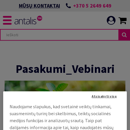
+370 5 2649 649
MŪSŲ KONTAKTAI
Pasakumi_Vebinari
Atsisakyti visų
Naudojame slapukus, kad svetainė veiktų tinkamai,
suasmenintų turinį bei skelbimus, teiktų socialinės
medijos funkcijas ir analizuotų srautą. Taip pat
dalijamės informacija apie tai, kaip naudojatės mūsų