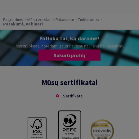
Pagrindinis
Mūsų verslas
Pakavimui
Tinklaraštis
Pasakumi_Vebinari
Patinka tai, ką darome?
Registruokitės, norėdami gauti daugiau naujienų bei pasiūlymų
Sukurti profilį
Mūsų sertifikatai
Sertifikatai