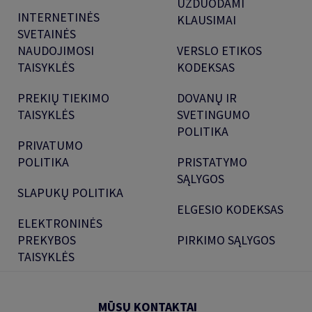
UŽDUODAMI
INTERNETINĖS
KLAUSIMAI
SVETAINĖS
NAUDOJIMOSI
VERSLO ETIKOS
TAISYKLĖS
KODEKSAS
PREKIŲ TIEKIMO
DOVANŲ IR
TAISYKLĖS
SVETINGUMO
POLITIKA
PRIVATUMO
POLITIKA
PRISTATYMO
SĄLYGOS
SLAPUKŲ POLITIKA
ELGESIO KODEKSAS
ELEKTRONINĖS
PREKYBOS
PIRKIMO SĄLYGOS
TAISYKLĖS
MŪSŲ KONTAKTAI