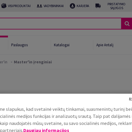
PRISTATYMO
VISI PRODUKTAI
VADYBININKAI
KARJERA
SĄLYGOS
Paslaugos
Katalogai
Apie Antalį
er'in
Master'in įrenginiai
afijai
ui ir gėrimams
imo linijos pabaiga
A
očių gamintojams
e slapukus, kad svetainė veiktų tinkamai, suasmenintų turinį be
cialinės medijos funkcijas ir analizuotų srautą. Taip pat dalijamės
, kaip naudojatės mūsų svetaine, su savo socialinės medijos, rekla
partneriais.
Daugiau informacijos