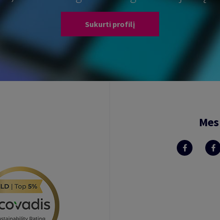
Sukurti profilį
Mes 