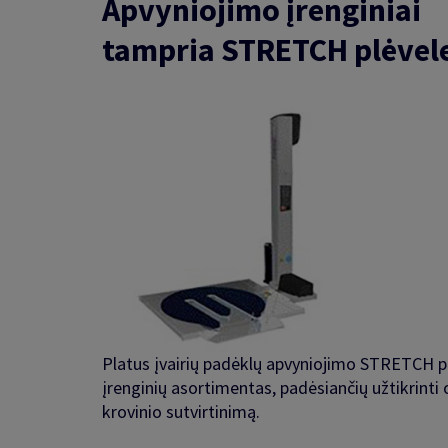
Apvyniojimo įrenginiai
tampria STRETCH plėvel
Platus įvairių padėklų apvyniojimo STRETCH p
įrenginių asortimentas, padėsiančių užtikrinti
krovinio sutvirtinimą.