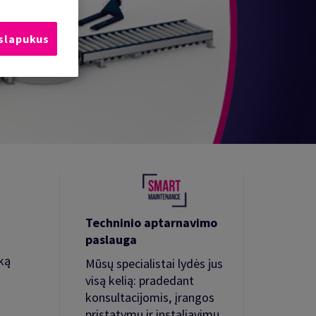
 slapukus
Techninio aptarnavimo
paslauga
ką
Mūsų specialistai lydės jus
visą kelią: pradedant
konsultacijomis, įrangos
pristatymu ir instaliavimu,