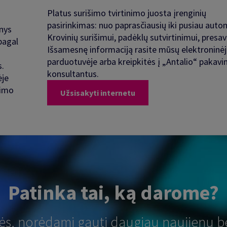
Platus surišimo tvirtinimo juosta įrenginių
pasirinkimas: nuo paprasčiausių iki pusiau auto
inys
Krovinių surišimui, padėklų sutvirtinimui, presav
pagal
Išsamesnę informaciją rasite mūsų elektroninė
parduotuvėje arba kreipkitės į „Antalio“ pakav
.
konsultantus.
ėje
vimo
Užsisakyti internetu
Patinka tai, ką darome?
tės, norėdami gauti daugiau naujienų b