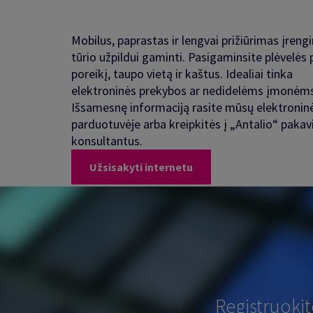
Mobilus, paprastas ir lengvai prižiūrimas įreng
tūrio užpildui gaminti. Pasigaminsite plėvelės 
poreikį, taupo vietą ir kaštus. Idealiai tinka
elektroninės prekybos ar nedidelėms įmonėms
Išsamesnę informaciją rasite mūsų elektronin
parduotuvėje arba kreipkitės į „Antalio“ paka
konsultantus.
Užsisakyti internetu
Registruoki