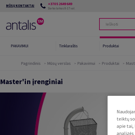
+370 5 2649 649
MŪSŲ KONTAKTAI
Darbo laikas 8-17 val.
PAKAVIMUI
Tinklaraštis
Produktai
Pagrindinis
Mūsų verslas
Pakavimui
Produktai
Mast
Pramoniniai
Mūsų aplinkosaugos įrankiai
Poligr
Master'in įrenginiai
klijai
Green Star System
Maist
Green Card
Pakav
Tvarūs sprendimai
Paku
Naudojam
teiktų so
apie tai
analizės 