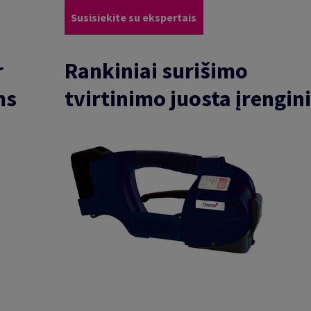
Susisiekite su ekspertais
r
Rankiniai surišimo
ms
tvirtinimo juosta įrengini