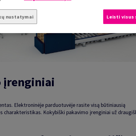
kų nustatymai
Leisti visus
įrenginiai
ntas. Elektroninėje parduotuvėje rasite visą būtiniausią
s charakteristikas. Kokybiški pakavimo įrenginiai už draugiš