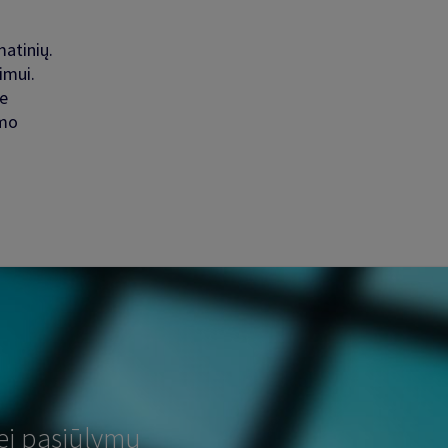
matinių.
imui.
je
imo
ei pasiūlymų