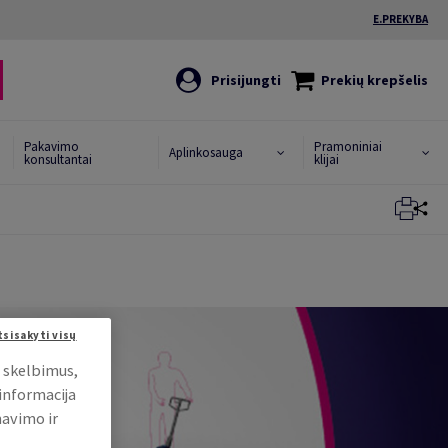
E.PREKYBA
Prisijungti
Prekių krepšelis
Pakavimo
Pramoniniai
Aplinkosauga
konsultantai
klijai
Uždaryti
Uždaryti
tsisakyti visų
i skelbimus,
 informacija
mavimo ir