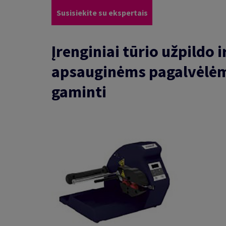
Susisiekite su ekspertais
Įrenginiai tūrio užpildo i
apsauginėms pagalvėlė
gaminti