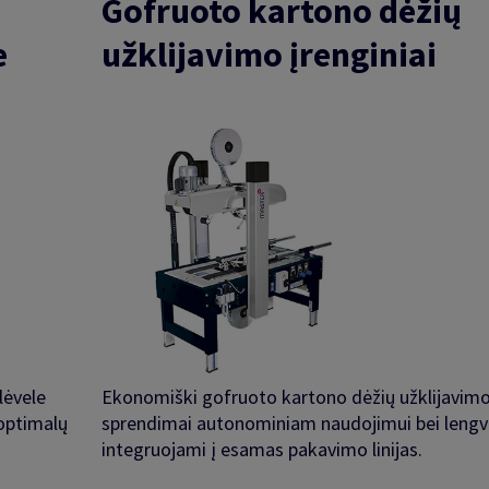
Gofruoto kartono dėžių
e
užklijavimo įrenginiai
lėvele
Ekonomiški gofruoto kartono dėžių užklijavim
 optimalų
sprendimai autonominiam naudojimui bei lengv
integruojami į esamas pakavimo linijas.