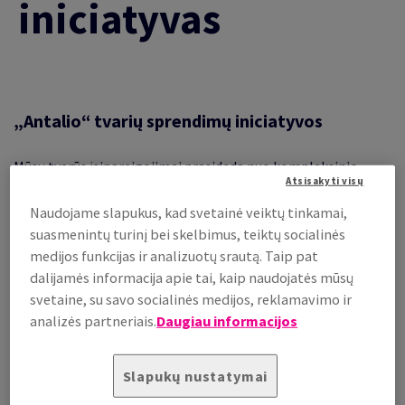
iniciatyvas
„Antalio“ tvarių sprendimų iniciatyvos
Mūsų tvarūs įsipareigojimai prasideda nuo kompleksinio
Atsisakyti visų
požiūrio į visą tiekimo ir pridėtinės vertės klientui grandinę:
iš kur mes užsakome, kaip projektuojame pakuotes, kaip
Naudojame slapukus, kad svetainė veiktų tinkamai,
pristatome ir skatiname perdirbimą.
suasmenintų turinį bei skelbimus, teiktų socialinės
medijos funkcijas ir analizuotų srautą. Taip pat
Išanalizavome visą pakuotės gyvavimo ciklą remdamiesi 4
dalijamės informacija apie tai, kaip naudojatės mūsų
aspektais. Mes ryžtingai nusiteikę, laikui bėgant, imtis
svetaine, su savo socialinės medijos, reklamavimo ir
konkrečių veiksmų kiekvienoje iš šių keturių sričių. Esame
analizės partneriais.
Daugiau informacijos
įsitikinę, kad savo veiksmais ir požiūriu galime pagerinti
esamą situaciją ir ją pakeisti iš esmės.
Slapukų nustatymai