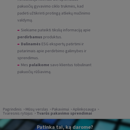
pakuočių gyvavimo ciklo trukmės, kad
padėti užtikrinti protingą atliekų mažinimo
valdymą.
Siekiame pateikti tikslią informaciją apie
perdirbamus
produktus.
Dalinamės
ESG ekspertų patirtimi ir
patarimais apie perdirbimo galimybes ir
sprendimus.
Mes
palaikome
savo klientus tobulinant
pakuočių rūšiavimą.
Pagrindinis
Mūsų verslas
Pakavimui
Aplinkosauga
Tvaresnis rytojus
Tvarūs pakavimo sprendimai
Patinka tai, ką darome?