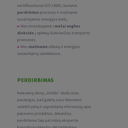
sertifikuotuose ISO 14001, kuriame
perdirbimo
procesus ir mažiname
suvartojamos energijos kiekį.
Mes investuojame į
mažai anglies
dioksido
į aplinką išskiriančias transporto
priemones.
Mes
mažiname
atliekų ir energijos
sunaudojimą sandėliuose.
PERDIRBIMAS
Kiekvieną dieną „Antalis“ deda visas
pastangas, kad galėtų savo klientams
suteikti pilną ir suprantamą informaciją apie
pakavimo produktus, tinkančius
perdirbimui.Taip pat mūsų ekspertai
konsultuoja klientus dėl optimalaus