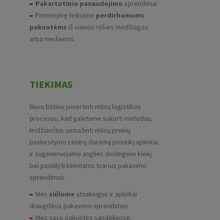
Pakartotinio panaudojimo
sprendimai
Pirmenybę teikiame
perdirbamoms
pakuotėms
iš vienos rūšies medžiagos
arba medienos.
TIEKIMAS
Buvo būtina įsivertinti mūsų logistikos
procesus, kad galėtume sukurti metodus,
leidžiančius sumažinti mūsų prekių
paskirstymo centrų daromą poveikį aplinkai
ir sugeneruojamo anglies dvideginio kiekį
bei pasiūlyti klientams tvarius pakavimo
sprendimus.
Mes
siūlome
atsakingus ir aplinkai
draugiškus pakavimo sprendimus.
Mes savo pakuotės sandėliuose,