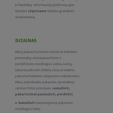
Pasitelkę informacinę platformą apie
tiekėjus
stipriname
tiekimo grandinės
atsekamumą.
DIZAINAS
Mūsų pakuočių kūrimo inžinieriai teikdami
pirmenybę atsinaujinančioms ir
perdirbtoms medžiagos siekia, kad jų
sukurta pakuotė atitiktų visus produkto
pakuotei keliamus atsparumo reikalavimus.
Mūsų individualūs pakavimo sprendimai
remiasi trimis principais:
sumažinti,
pakartotinai panaudoti, perdirbti
.
Sumažinti
sunaudojamos pakavimo
medžiagos kiekį.