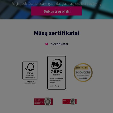
Registruokitės, norėdami gauti daugiau naujienų bei pasiūlymų
Sukurti profilį
Mūsų sertifikatai
Sertifikatai