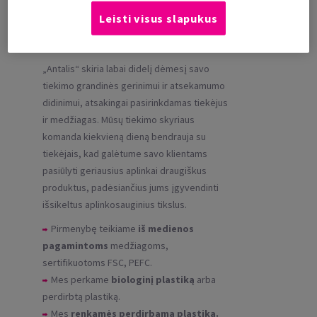
Leisti visus slapukus
ŽALIAVOS
„Antalis“ skiria labai didelį dėmesį savo
tiekimo grandinės gerinimui ir atsekamumo
didinimui, atsakingai pasirinkdamas tiekėjus
ir medžiagas. Mūsų tiekimo skyriaus
komanda kiekvieną dieną bendrauja su
tiekėjais, kad galėtume savo klientams
pasiūlyti geriausius aplinkai draugiškus
produktus, padėsiančius jums įgyvendinti
išsikeltus aplinkosauginius tikslus.
Pirmenybę teikiame
iš medienos
pagamintoms
medžiagoms,
sertifikuotoms FSC, PEFC.
Mes perkame
biologinį plastiką
arba
perdirbtą plastiką.
Mes
renkamės perdirbamą plastiką.