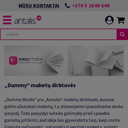
+370 5 2649 649
MŪSŲ KONTAKTAI
„Dummy“ maketų dirbtuvės
„Dummy Works“ yra „Antalio“ maketų dirbtuvės, kuriose
galite užsisakyti maketą, t.y. planuojamo spausdinamo darbo
pavyzdį. Toks pavyzdys suteiks galimybę prieš spaudos
gamybą įsitikinti, kad idėja bus įgyvendinta taip, kaip norite.
Galėsite pačiupinėti, patyrinėti ir įvertinti maketą, priimti