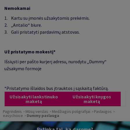
Nemokamai
1. Kartu su įmonės užsakytomis prekėmis.
2.
„
Antalio“ biure.
3. Gali pristatyti pardavimų atstovas.
Už pristatymo mokestį*
Išsiųsti per pašto kurjerį adresu, nurodytu
„
Dummy“
užsakymo formoje
*Pristatymo išlaidos bus įtrauktos į sąskaitą faktūrą.
Užsisakyti lankstinuko
Užsisakyti knygos
maketą
maketą
Pagrindinis
Mūsų verslas
Medžiagos poligrafijai
Paslaugos
easychoice
Dummy paslauga
Patinka tai, ką darome?