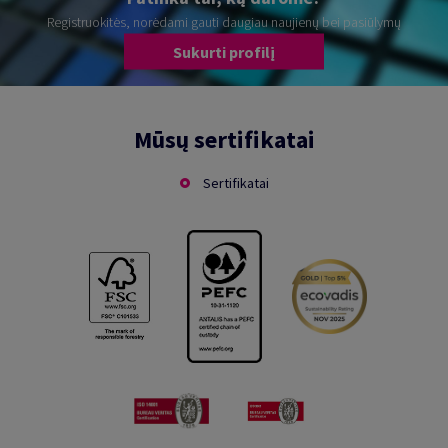
Registruokitės, norėdami gauti daugiau naujienų bei pasiūlymų
Sukurti profilį
Mūsų sertifikatai
Sertifikatai