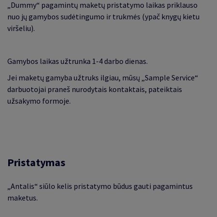
„Dummy“ pagamintų maketų pristatymo laikas priklauso
nuo jų gamybos sudėtingumo ir trukmės (ypač knygų kietu
viršeliu).
Gamybos laikas užtrunka 1-4 darbo dienas.
Jei maketų gamyba užtruks ilgiau, mūsų „Sample Service“
darbuotojai praneš nurodytais kontaktais, pateiktais
užsakymo formoje.
Pristatymas
„
Antalis
“
siūlo kelis pristatymo būdus gauti pagamintus
maketus.