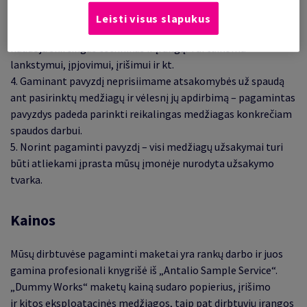
patikrinti pasirinktų medžiagų tinkamumą. Negalime tiksliai
Leisti visus slapukus
sumodeliuoti, koks bus galutinis rezultatas, nes spaustuvės
naudoja skirtingas technikas ir įrangą. Tai taikoma
lankstymui, įpjovimui, įrišimui ir kt.
4. Gaminant pavyzdį neprisiimame atsakomybės už spaudą
ant pasirinktų medžiagų ir vėlesnį jų apdirbimą – pagamintas
pavyzdys padeda parinkti reikalingas medžiagas konkrečiam
spaudos darbui.
5. Norint pagaminti pavyzdį – visi medžiagų užsakymai turi
būti atliekami įprasta mūsų įmonėje nurodyta užsakymo
tvarka.
Kainos
Mūsų dirbtuvėse pagaminti maketai yra rankų darbo ir juos
gamina profesionali knygrišė iš „Antalio Sample Service“.
„Dummy Works“ maketų kainą sudaro popierius, įrišimo
ir kitos eksploatacinės medžiagos, taip pat dirbtuvių įrangos