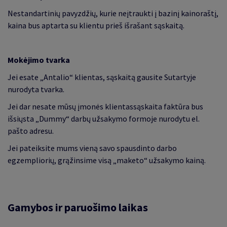
Nestandartinių pavyzdžių, kurie neįtraukti į bazinį kainoraštį,
kaina bus aptarta su klientu prieš išrašant sąskaitą.
Mokėjimo tvarka
Jei esate „Antalio“ klientas, sąskaitą gausite Sutartyje
nurodyta tvarka.
Jei dar nesate mūsų įmonės klientassąskaita faktūra bus
išsiųsta „Dummy“ darbų užsakymo formoje nurodytu el.
pašto adresu.
Jei pateiksite mums vieną savo spausdinto darbo
egzempliorių, grąžinsime visą „maketo“ užsakymo kainą.
Gamybos ir paruošimo laikas