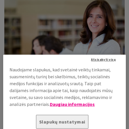
Atsisakyti visų
Naudojame slapukus, kad svetainė veiktų tinkamai,
suasmenintų turinį bei skelbimus, teiktų socialinės
medijos funkcijas ir analizuotų srautą. Taip pat
dalijamės informacija apie tai, kaip naudojatės mūsų
BIURO PREKIŲ PARDAVIMO KOMANDOS LYDERIS
svetaine, su savo socialinės medijos, reklamavimo ir
analizės partneriais.
Daugiau informacijos
Slapukų nustatymai