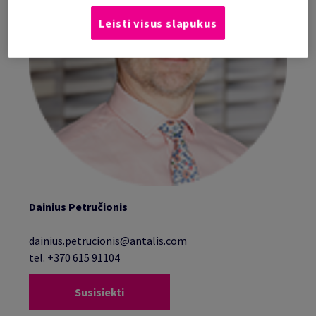
Leisti visus slapukus
Dainius Petručionis
dainius.petrucionis@antalis.com
tel. +370 615 91104
Susisiekti