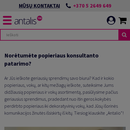
+370 5 2649 649
MŪSŲ KONTAKTAI
Norėtumėte popieriaus konsultanto
patarimo?
Ar Jūs ieškote geriausių sprendimų savo biurui? Kad ir kokio
popieriaus, vokų, ar kitų mežiagų ieškote, suteiksime Jums
didžiausią popieriaus ir vokų asortimentą, pasiūlysime pačius
geriausius sprendimus, pradedant nuo itin geros kokybės
perdirbto popieriaus iki dekoratyvinių vokų, kad Jūsų išorinės
komunikacijos žinutės išsiskirtų iš kitų. Tiesiog klauskite „Antalio“!