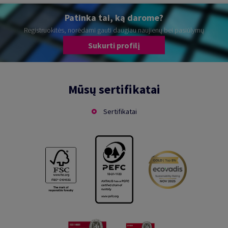
Patinka tai, ką darome?
Registruokitės, norėdami gauti daugiau naujienų bei pasiūlymų
Sukurti profilį
Mūsų sertifikatai
Sertifikatai