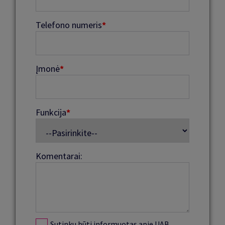
Telefono numeris
*
Įmonė
*
Funkcija
*
Komentarai:
Sutinku būti informuotas apie UAB