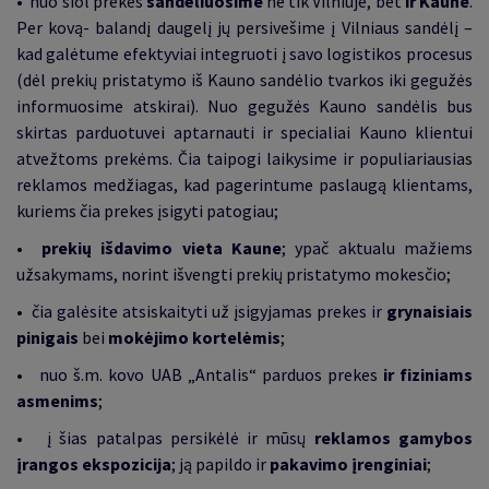
• nuo šiol prekes
sandėliuosime
ne tik Vilniuje, bet
ir Kaune
.
Per kovą- balandį daugelį jų persivešime į Vilniaus sandėlį
–
kad galėtume efektyviai integruoti į savo logistikos procesus
(dėl prekių pristatymo iš Kauno sandėlio tvarkos iki gegužės
informuosime atskirai). Nuo gegužės Kauno sandėlis bus
skirtas parduotuvei aptarnauti ir specialiai Kauno klientui
atvežtoms prekėms. Čia taipogi laikysime ir populiariausias
reklamos medžiagas, kad pagerintume paslaugą klientams,
kuriems čia prekes įsigyti patogiau;
•
prekių išdavimo vieta Kaune
; ypač aktualu mažiems
užsakymams, norint išvengti prekių pristatymo mokesčio;
• čia galėsite atsiskaityti už įsigyjamas prekes ir
grynaisiais
pinigais
bei
mokėjimo kortelėmis
;
• nuo š.m. kovo UAB „Antalis“ parduos prekes
ir
fiziniams
asmenims
;
• į šias patalpas persikėlė ir mūsų
reklamos gamybos
įrangos ekspozicija
; ją papildo ir
pakavimo įrenginiai
;