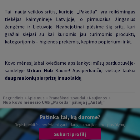
Tai nauja veiklos sritis, kurioje „Pakella“ yra reikšmingas
tiekėjas kaimyninėje Latvijoje, o pirmuosius žingsnius
žengėme ir Lietuvoje. Neabejotinai plėsime šią sritį, kuri
gražiai siejasi su kai kuriomis jau turimomis produktų
kategorijomis
–
higienos prekėmis, kepimo popieriumi ir kt.
Kovo mėnesį labai kviečiame apsilankyti mūsų parduotuvėje-
sandėlyje
Urban Hub
Kaune! Apsiperkančių vietoje laukia
daug malonių siurprizų ir nuolaidų
.
Pagrindinis
Apie mus
Pranešimai spaudai
Naujienos
Nuo kovo mėnesio UAB „Pakella“ įsilieja į „Antalį“
Patinka tai, ką darome?
Registruokitės, norėdami gauti daugiau naujienų bei pasiūlymų
Sukurti profilį