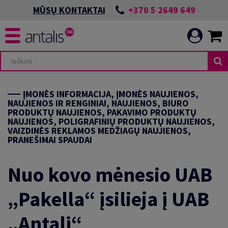
+370 5 2649 649
MŪSŲ KONTAKTAI
AS
IGOJIMAI
ĮMONĖS INFORMACIJA, ĮMONĖS NAUJIENOS,
NAUJIENOS IR RENGINIAI, NAUJIENOS, BIURO
PRODUKTŲ NAUJIENOS, PAKAVIMO PRODUKTŲ
NAUJIENOS, POLIGRAFINIŲ PRODUKTŲ NAUJIENOS,
VAIZDINĖS REKLAMOS MEDŽIAGŲ NAUJIENOS,
PRANEŠIMAI SPAUDAI
ĖS
AKINGUS POKYČIUS
Nuo kovo mėnesio UAB
MAI
ARIAU
„Pakella“ įsilieja į UAB
GRAFIJAI
UOMENE
„Antalį“