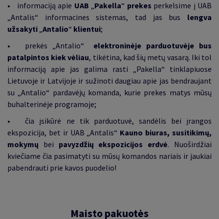
• informaciją apie
UAB
„
Pakella
“
prekes
perkelsime į UAB
„Antalis“ informacines sistemas, tad jas bus
lengva
užsakyti
„
Antalio
“
klientui
;
• prekės „Antalio“
elektroninėje parduotuvėje bus
patalpintos kiek vėliau
, tikėtina, kad šių metų vasarą. Iki tol
informaciją apie jas galima rasti „Pakella“ tinklapiuose
Lietuvoje ir Latvijoje ir sužinoti daugiau apie jas bendraujant
su „Antalio“ pardavėjų komanda, kurie prekes matys mūsų
buhalterinėje programoje;
• čia įsikūrė ne tik parduotuvė, sandėlis bei įrangos
ekspozicija, bet ir UAB „Antalis“
Kauno biuras, susitikimų,
mokymų
bei
pavyzdžių ekspozicijos erdvė
. Nuoširdžiai
kviečiame čia pasimatyti su mūsų komandos nariais ir jaukiai
pabendrauti prie kavos puodelio!
Maisto pakuotės