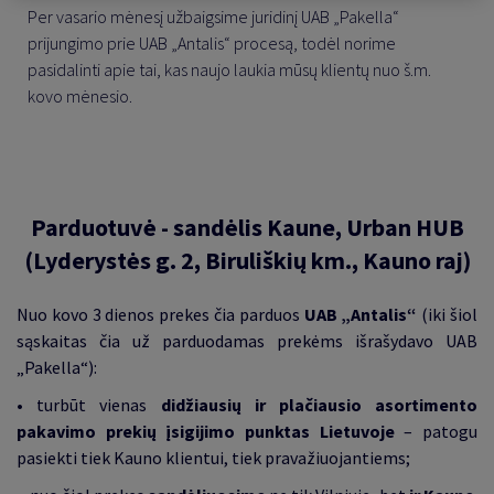
Per vasario mėnesį užbaigsime juridinį UAB „Pakella“
prijungimo prie UAB „Antalis“ procesą, todėl norime
pasidalinti apie tai, kas naujo laukia mūsų klientų nuo š.m.
kovo mėnesio.
Parduotuvė - sandėlis Kaune, Urban HUB
(Lyderystės g. 2, Biruliškių km., Kauno raj)
Nuo kovo 3 dienos prekes čia parduos
UAB
„
Antalis“
(iki šiol
sąskaitas čia už parduodamas prekėms išrašydavo UAB
„Pakella“):
• turbūt vienas
didžiausių ir plačiausio asortimento
pakavimo prekių įsigijimo punktas Lietuvoje
–
patogu
pasiekti tiek Kauno klientui, tiek pravažiuojantiems;