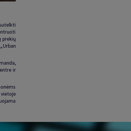
utelkti
ntruoti
ų prekių
 „Urban
omanda,
entre ir
 įmonėms
 vietoje
nuojama