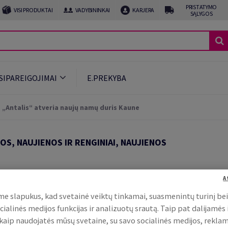
PRISTATYMO
VISI PRODUKTAI
VADYBININKAI
KARJERA
SĄLYGOS
ĮSIPAREIGOJIMAI
E.PREKYBA
„Antalis“ atveria naujų namų duris Kaune
OS, NAUJIENOS IR RENGINIAI, NAUJIENOS
naujų namų duris Kaune
A
e slapukus, kad svetainė veiktų tinkamai, suasmenintų turinį be
cialinės medijos funkcijas ir analizuotų srautą. Taip pat dalijamės
, kaip naudojatės mūsų svetaine, su savo socialinės medijos, rekla