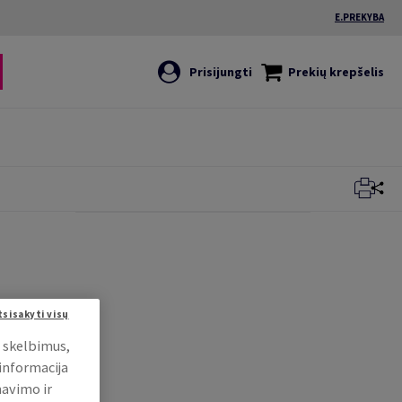
E.PREKYBA
Prisijungti
Prekių krepšelis
tsisakyti visų
i skelbimus,
 informacija
mavimo ir