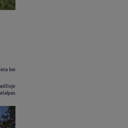
ieta bei
adžioje
atalpas