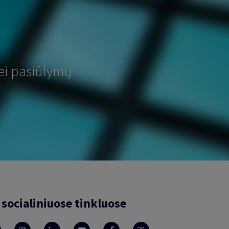
ei pasiūlymų
socialiniuose tinkluose