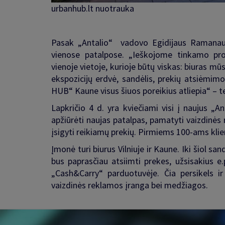
urbanhub.lt nuotrauka
Pasak „Antalio“ vadovo Egidijaus Ramanausk
vienose patalpose. „Ieškojome tinkamo pr
vienoje vietoje, kurioje būtų viskas: biuras m
ekspozicijų erdvė, sandėlis, prekių atsiėmi
HUB“ Kaune visus šiuos poreikius atliepia“ – 
Lapkričio 4 d. yra kviečiami visi į naujus „
apžiūrėti naujas patalpas, pamatyti vaizdinės 
įsigyti reikiamų prekių. Pirmiems 100-ams klien
Įmonė turi biurus Vilniuje ir Kaune. Iki šiol 
bus paprasčiau atsiimti prekes, užsisakius e.
„Cash&Carry“ parduotuvėje. Čia persikels i
vaizdinės reklamos įranga bei medžiagos.