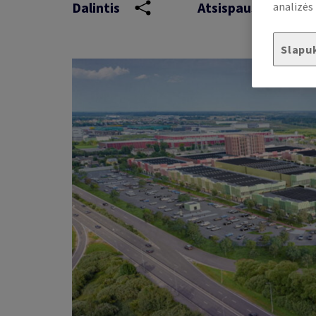
Dalintis
Atsispausdinti
analizės 
Slapu