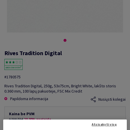
Rives Tradition Digital
#1780575
Rives Tradition Digital, 250g, 53x75cm, Bright White, lakšto storis
0.360 mm, 100 lapų pakuotėje, FSC Mix Credit
Papildoma informacija
Nusiųsti kolegai
Kaina be PVM
1 234,73 €
10,00% nuolaida
mažiausia galima kaina
Atsisakyti visų
1 111,26 €