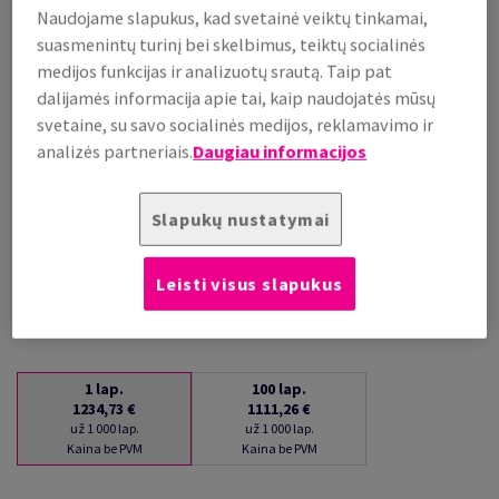
Naudojame slapukus, kad svetainė veiktų tinkamai,
už 1 000 lap.
suasmenintų turinį bei skelbimus, teiktų socialinės
(99 kg )
medijos funkcijas ir analizuotų srautą. Taip pat
PRISTATYMAS APYTIKSLIAI PER 16 DIENAS (-Ų)
(NEGRĄŽINAMA PREKĖ)
dalijamės informacija apie tai, kaip naudojatės mūsų
svetaine, su savo socialinės medijos, reklamavimo ir
Kiekių palyginimas
analizės partneriais.
Daugiau informacijos
lap.
Slapukų nustatymai
−
+
Leisti visus slapukus
1
lap.
100
lap.
1234,73 €
1111,26 €
už 1 000 lap.
už 1 000 lap.
Kaina be PVM
Kaina be PVM