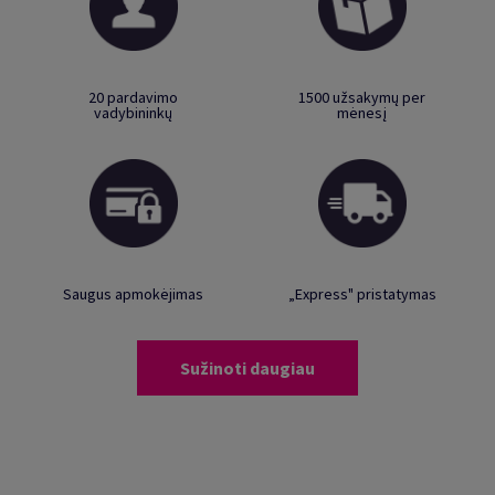
20 pardavimo
1500 užsakymų per
vadybininkų
mėnesį
Saugus apmokėjimas
„Express" pristatymas
Sužinoti daugiau