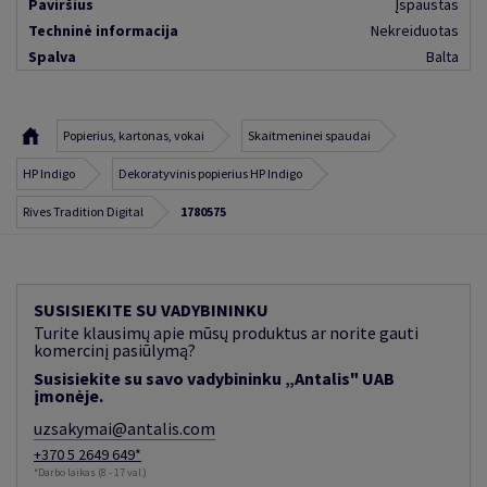
Paviršius
Įspaustas
Techninė informacija
Nekreiduotas
Spalva
Balta
Popierius, kartonas, vokai
Skaitmeninei spaudai
HP Indigo
Dekoratyvinis popierius HP Indigo
Rives Tradition Digital
1780575
SUSISIEKITE SU VADYBININKU
Turite klausimų apie mūsų produktus ar norite gauti
komercinį pasiūlymą?
Susisiekite su savo vadybininku „Antalis" UAB
įmonėje.
uzsakymai@antalis.com
+370 5 2649 649*
*Darbo laikas (8 - 17 val.)