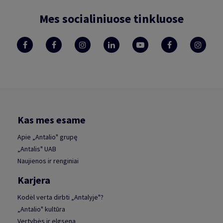
Mes socialiniuose tinkluose
Kas mes esame
Apie „Antalio" grupę
„Antalis" UAB
Naujienos ir renginiai
Karjera
Kodėl verta dirbti „Antalyje"?
„Antalio" kultūra
Vertybės ir elgsena