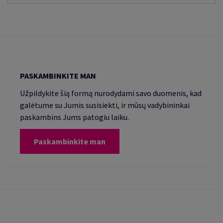
PASKAMBINKITE MAN
Užpildykite šią formą nurodydami savo duomenis, kad
galėtume su Jumis susisiekti, ir mūsų vadybininkai
paskambins Jums patogiu laiku.
Paskambinkite man