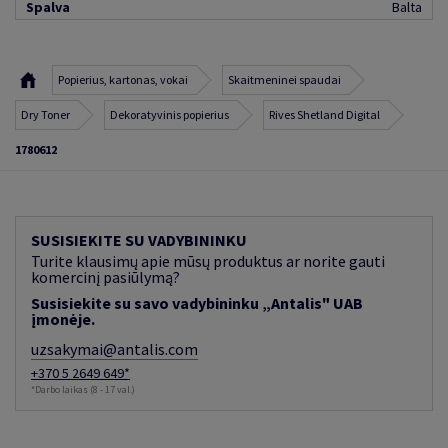
Spalva
Balta
Popierius, kartonas, vokai
Skaitmeninei spaudai
Dry Toner
Dekoratyvinis popierius
Rives Shetland Digital
1780612
SUSISIEKITE SU VADYBININKU
Turite klausimų apie mūsų produktus ar norite gauti
komercinį pasiūlymą?
Susisiekite su savo vadybininku „Antalis" UAB
įmonėje.
uzsakymai@antalis.com
+370 5 2649 649*
*Darbo laikas (8 - 17 val.)