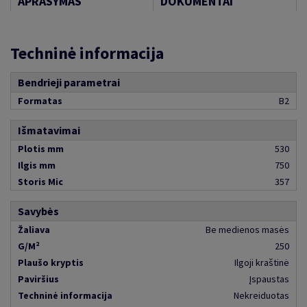
APRAŠYMAS
DOKUMENTAI
Techninė informacija
Bendrieji parametrai
Formatas
B2
Išmatavimai
Plotis mm
530
Ilgis mm
750
Storis Mic
357
Savybės
Žaliava
Be medienos masės
G/M²
250
Plaušo kryptis
Ilgoji kraštinė
Paviršius
Įspaustas
Techninė informacija
Nekreiduotas