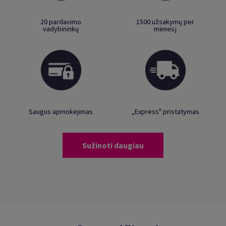
20 pardavimo
1500 užsakymų per
vadybininkų
mėnesį
Saugus apmokėjimas
„Express" pristatymas
Sužinoti daugiau