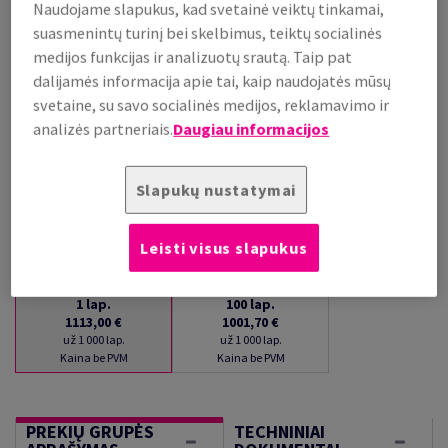
Naudojame slapukus, kad svetainė veiktų tinkamai,
PRISTATYMAS APYTIKSLIAI PER 15 DIENAS (-Ų)
suasmenintų turinį bei skelbimus, teiktų socialinės
(NEGRĄŽINAMA PREKĖ)
medijos funkcijas ir analizuotų srautą. Taip pat
Kiekių palyginimas
dalijamės informacija apie tai, kaip naudojatės mūsų
lap.
svetaine, su savo socialinės medijos, reklamavimo ir
analizės partneriais.
Daugiau informacijos
−
+
Slapukų nustatymai
Leisti visus slapukus
1
lap.
100
lap.
1113,00 €
1001,70 €
už 1 000 lap.
už 1 000 lap.
Kaina be PVM
Kaina be PVM
PREKIŲ GRUPĖS
TECHNINIAI