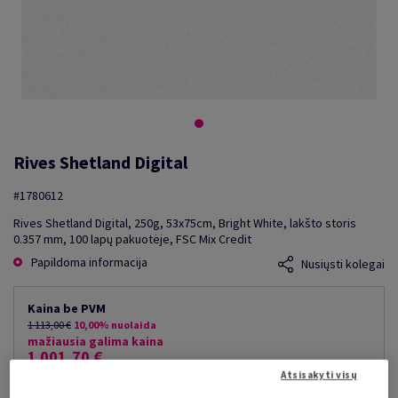
Rives Shetland Digital
#1780612
Rives Shetland Digital, 250g, 53x75cm, Bright White, lakšto storis
0.357 mm, 100 lapų pakuotėje, FSC Mix Credit
Papildoma informacija
Nusiųsti kolegai
Kaina be PVM
1 113,00 €
10,00% nuolaida
mažiausia galima kaina
1 001,70 €
Atsisakyti visų
už 1 000 lap.
(99 kg )