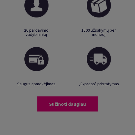
20 pardavimo
1500 užsakymų per
vadybininkų
mėnesį
Saugus apmokėjimas
„Express" pristatymas
Sužinoti daugiau