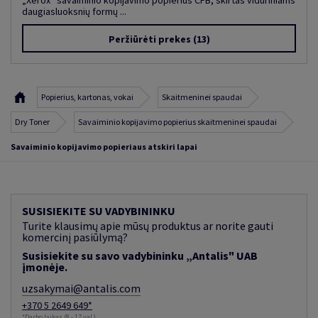
„Xerox“ savaiminio kopijavimo popierius CFB, skirtas viduriniams
daugiasluoksnių formų ...
Peržiūrėti prekes
(13)
Popierius, kartonas, vokai
Skaitmeninei spaudai
Dry Toner
Savaiminio kopijavimo popierius skaitmeninei spaudai
Savaiminio kopijavimo popieriaus atskiri lapai
SUSISIEKITE SU VADYBININKU
Turite klausimų apie mūsų produktus ar norite gauti
komercinį pasiūlymą?
Susisiekite su savo vadybininku „Antalis" UAB
įmonėje.
uzsakymai@antalis.com
+370 5 2649 649*
*Darbo laikas (8 - 17 val.)