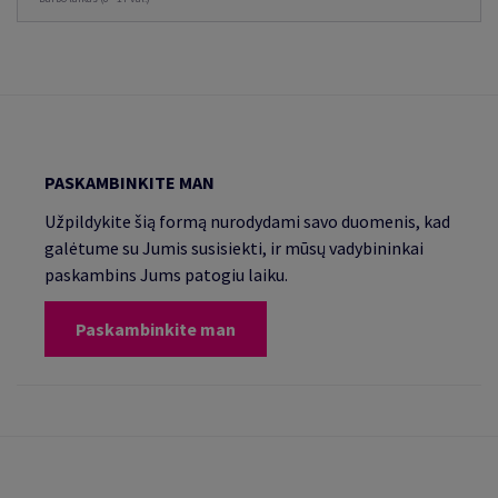
PASKAMBINKITE MAN
Užpildykite šią formą nurodydami savo duomenis, kad
galėtume su Jumis susisiekti, ir mūsų vadybininkai
paskambins Jums patogiu laiku.
Paskambinkite man