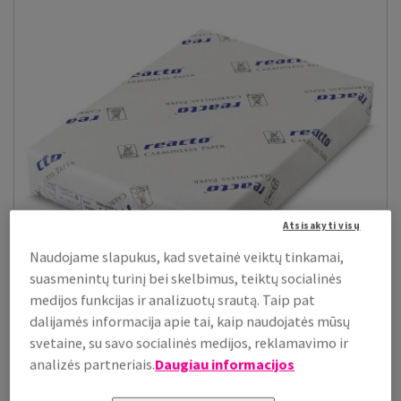
Atsisakyti visų
Naudojame slapukus, kad svetainė veiktų tinkamai,
suasmenintų turinį bei skelbimus, teiktų socialinės
medijos funkcijas ir analizuotų srautą. Taip pat
dalijamės informacija apie tai, kaip naudojatės mūsų
svetaine, su savo socialinės medijos, reklamavimo ir
Reacto Laser CF
analizės partneriais.
Daugiau informacijos
Reacto Laser kokybiškas savaiminio kopijavimo popierius,
sukurtas skaitmeninei spaudai....