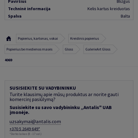
Paviršius
Blizgus
Techninė informacija
Kelis kartus kreiduotas
Spalva
Balta
Popierius, kartonas, vokai
Kreidinis popierius
Popierius be medienos masės
Gloss
GalerieArt Gloss
4069
SUSISIEKITE SU VADYBININKU
Turite klausimų apie mūsų produktus ar norite gauti
komercinį pasiūlymą?
Susisiekite su savo vadybininku „Antalis" UAB
įmonėje.
uzsakymai@antalis.com
+370 5 2649 649*
*Darbo laikas (8 - 17 val.)