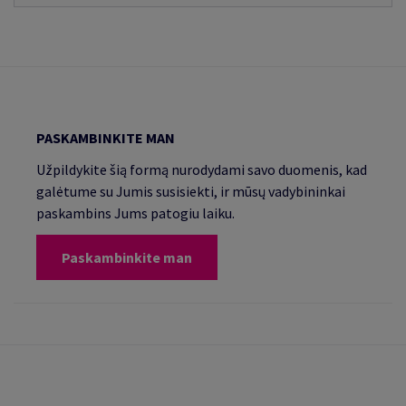
PASKAMBINKITE MAN
Užpildykite šią formą nurodydami savo duomenis, kad
galėtume su Jumis susisiekti, ir mūsų vadybininkai
paskambins Jums patogiu laiku.
Paskambinkite man