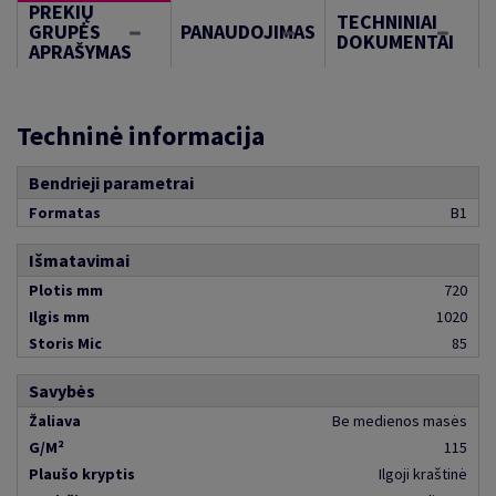
PREKIŲ
TECHNINIAI
GRUPĖS
PANAUDOJIMAS
DOKUMENTAI
APRAŠYMAS
Techninė informacija
Bendrieji parametrai
Formatas
B1
Išmatavimai
Plotis mm
720
Ilgis mm
1020
Storis Mic
85
Savybės
Žaliava
Be medienos masės
G/M²
115
Plaušo kryptis
Ilgoji kraštinė