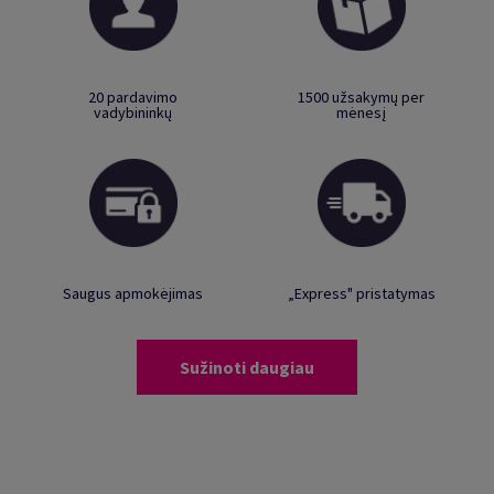
20 pardavimo
1500 užsakymų per
vadybininkų
mėnesį
Saugus apmokėjimas
„Express" pristatymas
Sužinoti daugiau