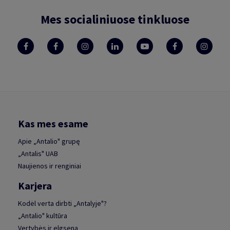
Mes socialiniuose tinkluose
Kas mes esame
Apie „Antalio" grupę
„Antalis" UAB
Naujienos ir renginiai
Karjera
Kodėl verta dirbti „Antalyje"?
„Antalio" kultūra
Vertybės ir elgsena