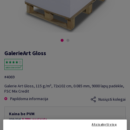
GalerieArt Gloss
#4069
Galerie Art Gloss, 115 g/m², 72x102 cm, 0.085 mm, 9000 lapų padėkle,
FSC Mix Credit
Papildoma informacija
Nusiųsti kolegai
Kaina be PVM
226,22 €
9,09% nuolaida
mažiausia galima kaina
Atsisakyti visų
205,65 €