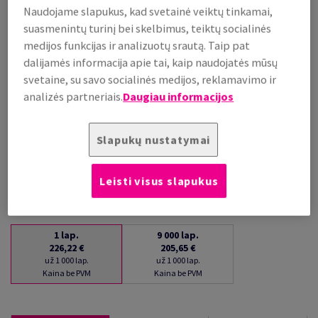
Naudojame slapukus, kad svetainė veiktų tinkamai,
už 1 000 lap.
suasmenintų turinį bei skelbimus, teiktų socialinės
(85 kg )
medijos funkcijas ir analizuotų srautą. Taip pat
PALAIKOMA SANDĖLYJE
dalijamės informacija apie tai, kaip naudojatės mūsų
Kiekių palyginimas
svetaine, su savo socialinės medijos, reklamavimo ir
lap.
analizės partneriais.
Daugiau informacijos
−
+
Slapukų nustatymai
Leisti visus slapukus
1
lap.
9 000
lap.
226,22 €
205,65 €
už 1 000 lap.
už 1 000 lap.
Kaina be PVM
Kaina be PVM