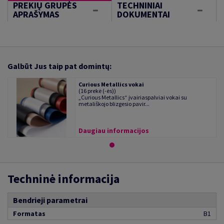
PREKIŲ GRUPĖS
TECHNINIAI
APRAŠYMAS
DOKUMENTAI
Galbūt Jus taip pat domintų:
Curious Metallics vokai
(16 prekė (-ės))
„Curious Metallics“ įvairiaspalviai vokai su
metališkojo blizgesio pavir...
Daugiau informacijos
Techninė informacija
Bendrieji parametrai
Formatas
B1