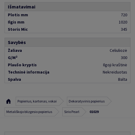
Išmatavimai
Plotis mm
720
Ilgis mm
1020
Storis Mic
345
Savybės
Žaliava
Celiuliozė
G/M²
300
Plaušo kryptis
Ilgoji kraštinė
Techninė informacija
Nekreiduotas
Spalva
Balta
Popierius, kartonas, vokai
Dekoratyvinis popierius
Metališkojo blizgesio popierius
Sirio Pearl
01029