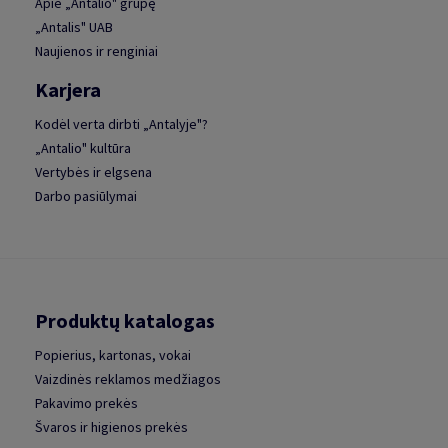
Apie „Antalio" grupę
„Antalis" UAB
Naujienos ir renginiai
Karjera
Kodėl verta dirbti „Antalyje"?
„Antalio" kultūra
Vertybės ir elgsena
Darbo pasiūlymai
Produktų katalogas
Popierius, kartonas, vokai
Vaizdinės reklamos medžiagos
Pakavimo prekės
Švaros ir higienos prekės