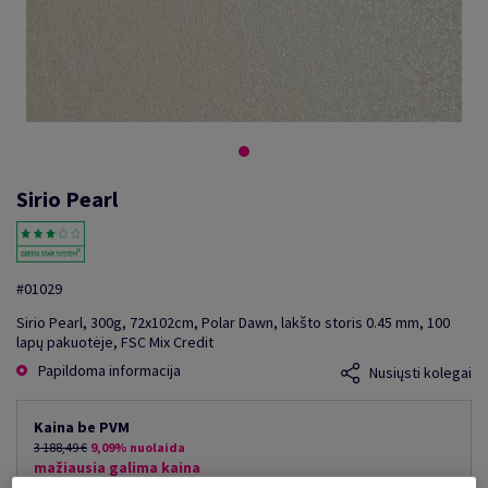
Sirio Pearl
#01029
Sirio Pearl, 300g, 72x102cm, Polar Dawn, lakšto storis 0.45 mm, 100
lapų pakuotėje, FSC Mix Credit
Papildoma informacija
Nusiųsti kolegai
Kaina be PVM
3 188,49 €
9,09% nuolaida
mažiausia galima kaina
2 898,63 €