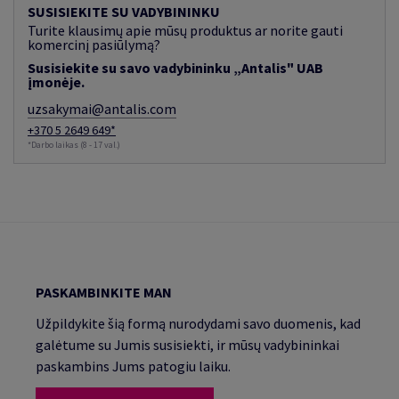
SUSISIEKITE SU VADYBININKU
Turite klausimų apie mūsų produktus ar norite gauti
komercinį pasiūlymą?
Susisiekite su savo vadybininku „Antalis" UAB
įmonėje.
uzsakymai@antalis.com
+370 5 2649 649*
*Darbo laikas (8 - 17 val.)
PASKAMBINKITE MAN
Užpildykite šią formą nurodydami savo duomenis, kad
galėtume su Jumis susisiekti, ir mūsų vadybininkai
paskambins Jums patogiu laiku.