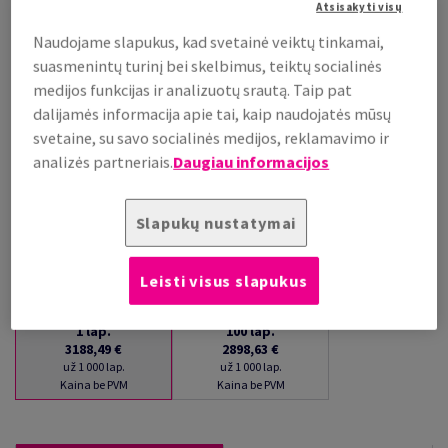
Atsisakyti visų
už 1 000 lap.
(220 kg )
Naudojame slapukus, kad svetainė veiktų tinkamai,
suasmenintų turinį bei skelbimus, teiktų socialinės
PALAIKOMA SANDĖLYJE
medijos funkcijas ir analizuotų srautą. Taip pat
Kiekių palyginimas
dalijamės informacija apie tai, kaip naudojatės mūsų
lap.
svetaine, su savo socialinės medijos, reklamavimo ir
analizės partneriais.
Daugiau informacijos
−
+
Slapukų nustatymai
Leisti visus slapukus
1
lap.
100
lap.
3188,49 €
2898,63 €
už 1 000 lap.
už 1 000 lap.
Kaina be PVM
Kaina be PVM