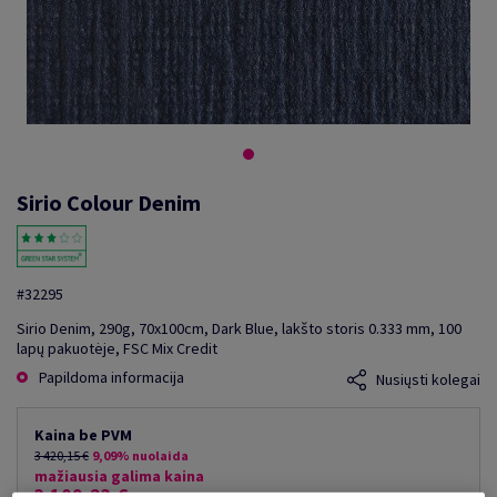
Sirio Colour Denim
#32295
Sirio Denim, 290g, 70x100cm, Dark Blue, lakšto storis 0.333 mm, 100
lapų pakuotėje, FSC Mix Credit
Papildoma informacija
Nusiųsti kolegai
Kaina be PVM
3 420,15 €
9,09% nuolaida
mažiausia galima kaina
3 109,23 €