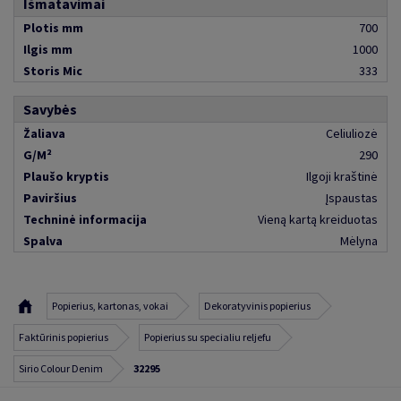
Išmatavimai
Plotis mm
700
Ilgis mm
1000
Storis Mic
333
Savybės
Žaliava
Celiuliozė
G/M²
290
Plaušo kryptis
Ilgoji kraštinė
Paviršius
Įspaustas
Techninė informacija
Vieną kartą kreiduotas
Spalva
Mėlyna
Popierius, kartonas, vokai
Dekoratyvinis popierius
Faktūrinis popierius
Popierius su specialiu reljefu
Sirio Colour Denim
32295