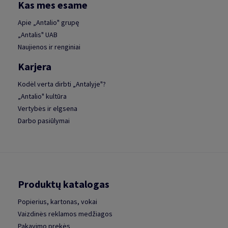
Kas mes esame
Apie „Antalio" grupę
„Antalis" UAB
Naujienos ir renginiai
Karjera
Kodėl verta dirbti „Antalyje"?
„Antalio" kultūra
Vertybės ir elgsena
Darbo pasiūlymai
Produktų katalogas
Popierius, kartonas, vokai
Vaizdinės reklamos medžiagos
Pakavimo prekės