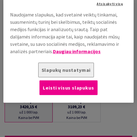
Atsisakyti visų
už 1 000 lap.
(203 kg )
Naudojame slapukus, kad svetainė veiktų tinkamai,
PALAIKOMA SANDĖLYJE
suasmenintų turinį bei skelbimus, teiktų socialinės
Kiekių palyginimas
medijos funkcijas ir analizuotų srautą. Taip pat
dalijamės informacija apie tai, kaip naudojatės mūsų
lap.
svetaine, su savo socialinės medijos, reklamavimo ir
analizės partneriais.
Daugiau informacijos
−
+
Slapukų nustatymai
Leisti visus slapukus
1
lap.
100
lap.
3420,15 €
3109,23 €
už 1 000 lap.
už 1 000 lap.
Kaina be PVM
Kaina be PVM