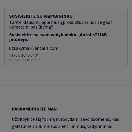
SUSISIEKITE SU VADYBININKU
Turite klausimų apie mūsų produktus ar norite gauti
komercinį pasiūlymą?
Susisiekite su savo vadybininku „Antalis" UAB
įmonėje.
uzsakymai@antalis.com
+370 5 2649 649*
*Darbo laikas (8 - 17 val.)
PASKAMBINKITE MAN
Užpildykite šią formą nurodydami savo duomenis, kad
galėtume su Jumis susisiekti, ir mūsų vadybininkai