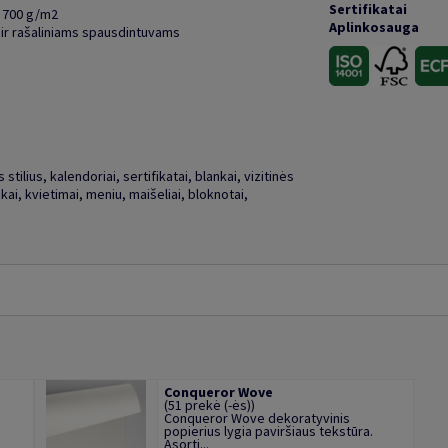
Sertifikatai
i 700 g/m2
Aplinkosauga
 ir rašaliniams spausdintuvams
stilius, kalendoriai, sertifikatai, blankai, vizitinės
kai, kvietimai, meniu, maišeliai, bloknotai,
Conqueror Wove
(51 prekė (-ės))
Conqueror Wove dekoratyvinis
popierius lygia paviršiaus tekstūra.
Asorti...