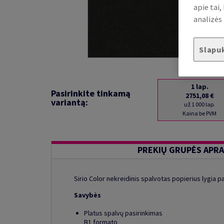
apie tai
analizės 
Slapu
1
lap.
Pasirinkite tinkamą
2751,08 €
variantą:
už 1 000 lap.
Kaina be PVM
PREKIŲ GRUPĖS APR
Sirio Color nekreidinis spalvotas popierius lygia pa
Savybės
Platus spalvų pasirinkimas
B1 formato