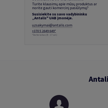
Turite klausimų apie mūsų produktus ar
norite gauti komercinį pasiūlymą?
Susisiekite su savo vadybininku
„Antalis" UAB įmonėje.
uzsakymai@antalis.com
+370 5 2649 649*
*Darbo laikas (8 - 17 val.)
Antal