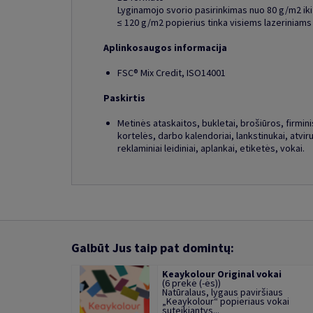
Lyginamojo svorio pasirinkimas nuo 80 g/m2 ik
≤ 120 g/m2 popierius tinka visiems lazeriniams
Aplinkosaugos informacija
FSC® Mix Credit, ISO14001
Paskirtis
Metinės ataskaitos, bukletai, brošiūros, firminis 
kortelės, darbo kalendoriai, lankstinukai, atviru
reklaminiai leidiniai, aplankai, etiketės, vokai.
Galbūt Jus taip pat domintų:
Keaykolour Original vokai
(6 prekė (-ės))
Natūralaus, lygaus paviršiaus
„Keaykolour“ popieriaus vokai
suteikiantys...