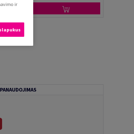
mavimo ir
 slapukus
PANAUDOJIMAS