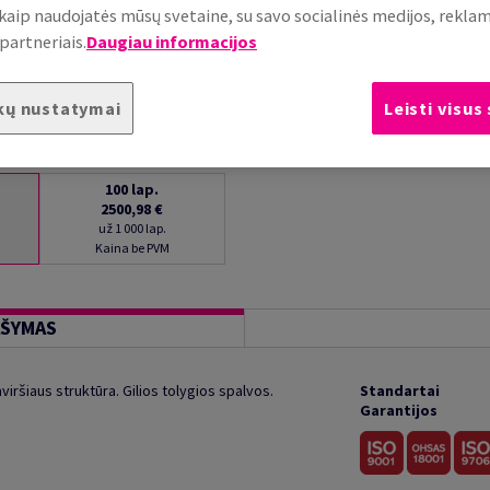
, kaip naudojatės mūsų svetaine, su savo socialinės medijos, rekla
partneriais.
Daugiau informacijos
kų nustatymai
Leisti visus
100
lap.
2500,98 €
už 1 000 lap.
Kaina be PVM
AŠYMAS
viršiaus struktūra. Gilios tolygios spalvos.
Standartai
Garantijos