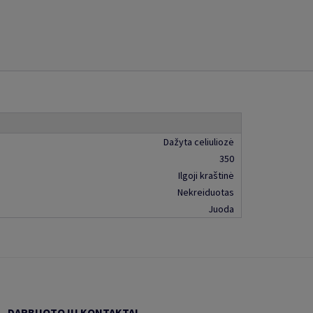
Dažyta celiuliozė
350
Ilgoji kraštinė
Nekreiduotas
Juoda
DARBUOTOJŲ KONTAKTAI