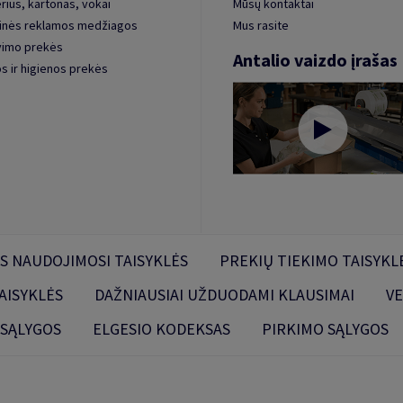
rius, kartonas, vokai
Mūsų kontaktai
inės reklamos medžiagos
Mus rasite
vimo prekės
Antalio vaizdo įrašas
s ir higienos prekės
S NAUDOJIMOSI TAISYKLĖS
PREKIŲ TIEKIMO TAISYKL
AISYKLĖS
DAŽNIAUSIAI UŽDUODAMI KLAUSIMAI
VE
 SĄLYGOS
ELGESIO KODEKSAS
PIRKIMO SĄLYGOS