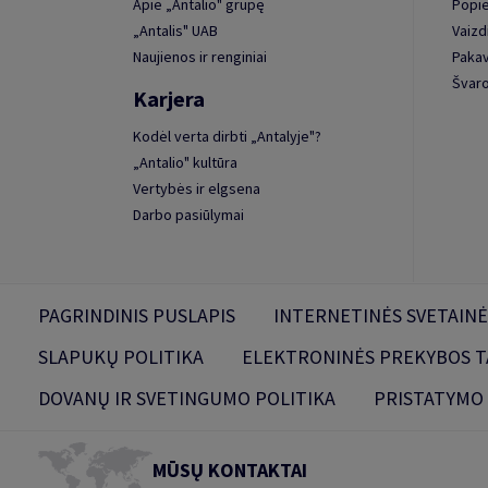
Apie „Antalio" grupę
Popie
„Antalis" UAB
Vaizd
Naujienos ir renginiai
Paka
Švaro
Karjera
Kodėl verta dirbti „Antalyje"?
„Antalio" kultūra
Vertybės ir elgsena
Darbo pasiūlymai
PAGRINDINIS PUSLAPIS
INTERNETINĖS SVETAINĖ
SLAPUKŲ POLITIKA
ELEKTRONINĖS PREKYBOS T
DOVANŲ IR SVETINGUMO POLITIKA
PRISTATYMO
MŪSŲ KONTAKTAI