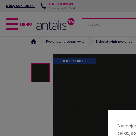
+370 5 2649 649
MŪSŲ KONTAKTAI
Darbo laikas 8-17 val.
MENIU
Popierius, kartonas, vokai
Dekoratyvinis popierius
RIBOTAS KIEKIS
Naudojam
teiktų so