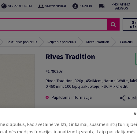
PRISTATYMO
VISI PRODUKTAI
VADYBININKAI
KARJERA
SĄLYGOS
Gr
už
Faktūrinis popierius
Reljefinis popierius
Rives Tradition
1780203
Rives Tradition
#1780203
Rives Tradition, 320g, 45x64cm, Natural White, lakš
0.460 mm, 100 lapų pakuotėje, FSC Mix Credit
Papildoma informacija
Nusi
A
e slapukus, kad svetainė veiktų tinkamai, suasmenintų turinį be
cialinės medijos funkcijas ir analizuotų srautą. Taip pat dalijamės