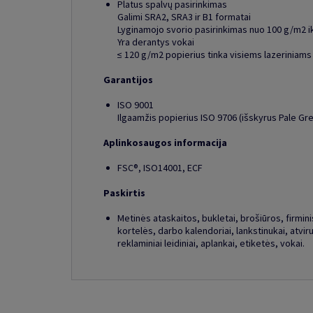
Platus spalvų pasirinkimas
Galimi SRA2, SRA3 ir B1 formatai
Lyginamojo svorio pasirinkimas nuo 100 g/m2 i
Yra derantys vokai
≤ 120 g/m2 popierius tinka visiems lazeriniams
Garantijos
ISO 9001
Ilgaamžis popierius ISO 9706 (išskyrus Pale Gre
Aplinkosaugos informacija
FSC®, ISO14001, ECF
Paskirtis
Metinės ataskaitos, bukletai, brošiūros, firminis 
kortelės, darbo kalendoriai, lankstinukai, atviru
reklaminiai leidiniai, aplankai, etiketės, vokai.