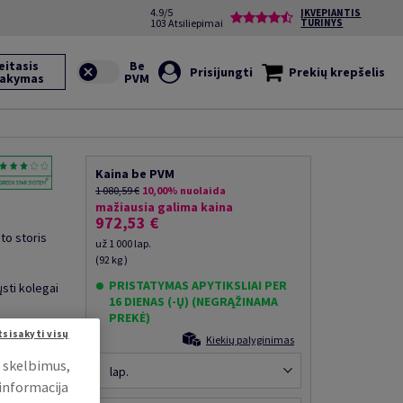
4.9/5
ĮKVEPIANTIS
103 Atsiliepimai
TURINYS
eitasis
Prisijungti
Prekių krepšelis
sakymas
Kaina be PVM
1 080,59 €
10,00% nuolaida
mažiausia galima kaina
972,53 €
to storis
už 1 000 lap.
(92 kg )
PRISTATYMAS APYTIKSLIAI PER
ųsti kolegai
16 DIENAS (-Ų) (NEGRĄŽINAMA
PREKĖ)
tsisakyti visų
Kiekių palyginimas
i skelbimus,
lap.
 informacija