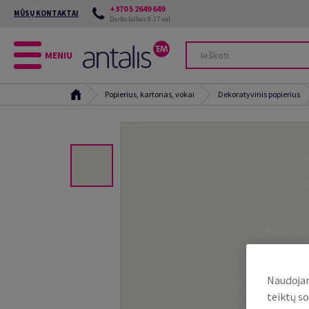
+370 5 2649 649
MŪSŲ KONTAKTAI
Darbo laikas 8-17 val.
MENIU
Popierius, kartonas, vokai
Dekoratyvinis popierius
Naudojam
teiktų so