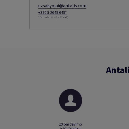
uzsakymai@antalis.com
+370 5 2649 649*
*Darbo laikas (8 - 17 val.)
Antal
20 pardavimo
vadybininkų