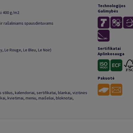
Technologijos
Galimybės
ki 400 g/m2
 ir rašaliniams spausdintuvams
Sertifikatai
y, Le Rouge, Le Bleu, Le Noir)
Aplinkosauga
Pakuotė
stilius, kalendoriai, sertifikatai, blankai, vizitinės
kai, kvietimai, meniu, maišeliai, bloknotai,