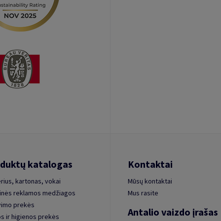
duktų katalogas
Kontaktai
rius, kartonas, vokai
Mūsų kontaktai
inės reklamos medžiagos
Mus rasite
vimo prekės
Antalio vaizdo įrašas
s ir higienos prekės