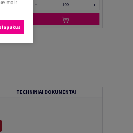
mavimo ir
−
+
 slapukus
TECHNINIAI DOKUMENTAI