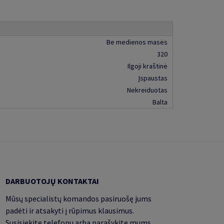
Be medienos masės
320
Ilgoji kraštinė
Įspaustas
Nekreiduotas
Balta
DARBUOTOJŲ KONTAKTAI
Mūsų specialistų komandos pasiruošę jums
padėti ir atsakyti į rūpimus klausimus.
Susisiekite telefonu arba parašykite mums