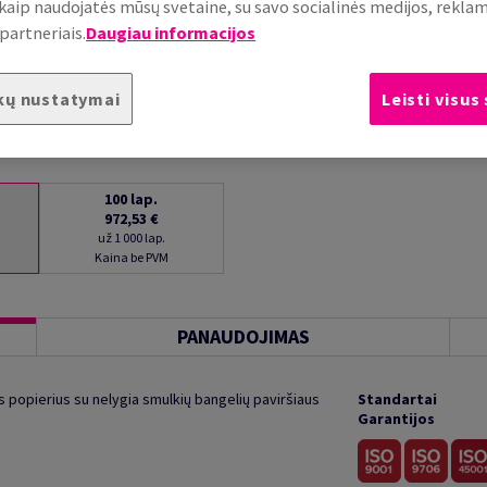
, kaip naudojatės mūsų svetaine, su savo socialinės medijos, rekla
partneriais.
Daugiau informacijos
kų nustatymai
Leisti visus
100
lap.
972,53 €
už 1 000 lap.
Kaina be PVM
PANAUDOJIMAS
 popierius su nelygia smulkių bangelių paviršiaus
Standartai
Garantijos