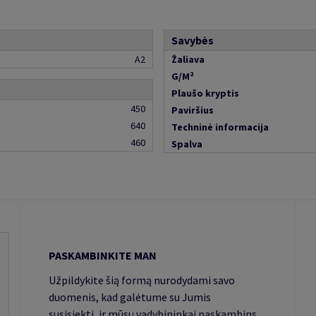
Savybės
A2
Žaliava
G/M²
Plaušo kryptis
450
Paviršius
640
Techninė informacija
460
Spalva
PASKAMBINKITE MAN
Užpildykite šią formą nurodydami savo
duomenis, kad galėtume su Jumis
susisiekti, ir mūsų vadybininkai paskambins