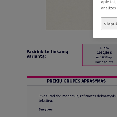
apie tai
analizės 
Slapu
1
lap.
Pasirinkite tinkamą
1080,59 €
variantą:
už 1 000 lap.
Kaina be PVM
PREKIŲ GRUPĖS APRAŠYMAS
Rives Tradition modernus, rafinuotas dekoratyvinis
tekstūra.
Savybės