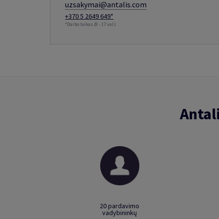
uzsakymai@antalis.com
+370 5 2649 649*
*Darbo laikas (8 - 17 val.)
Antal
20 pardavimo
vadybininkų