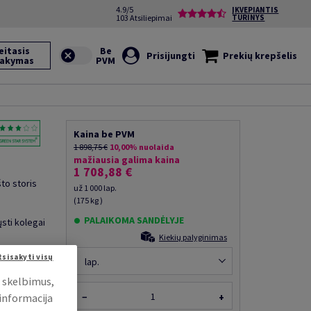
4.9/5
ĮKVEPIANTIS
103 Atsiliepimai
TURINYS
eitasis
Prisijungti
Prekių krepšelis
sakymas
Kaina be PVM
1 898,75 €
10,00% nuolaida
mažiausia galima kaina
1 708,88 €
što storis
už 1 000 lap.
(175 kg )
PALAIKOMA SANDĖLYJE
ųsti kolegai
Kiekių palyginimas
tsisakyti visų
lap.
i skelbimus,
 informacija
−
+