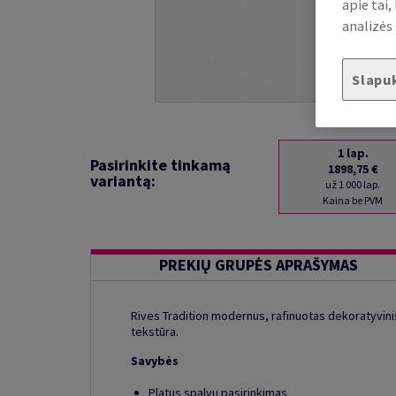
apie tai
analizės 
Slapu
1
lap.
Pasirinkite tinkamą
1898,75 €
variantą:
už 1 000 lap.
Kaina be PVM
PREKIŲ GRUPĖS APRAŠYMAS
Rives Tradition modernus, rafinuotas dekoratyvinis
tekstūra.
Savybės
Platus spalvų pasirinkimas