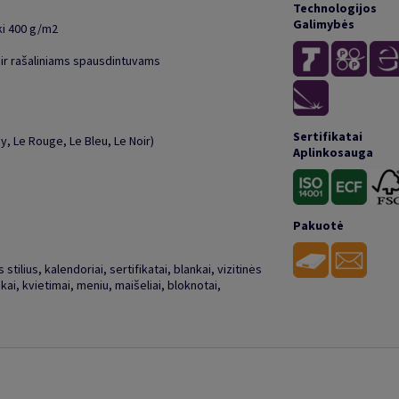
Technologijos
Galimybės
ki 400 g/m2
 ir rašaliniams spausdintuvams
Sertifikatai
y, Le Rouge, Le Bleu, Le Noir)
Aplinkosauga
Pakuotė
stilius, kalendoriai, sertifikatai, blankai, vizitinės
kai, kvietimai, meniu, maišeliai, bloknotai,