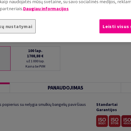
, kaip naudojatės mūsų svetaine, su savo socialinės medijos, rekla
partneriais.
Daugiau informacijos
kų nustatymai
Leisti visus
100
lap.
1708,88 €
už 1 000 lap.
Kaina be PVM
PANAUDOJIMAS
 popierius su nelygia smulkių bangelių paviršiaus
Standartai
Garantijos