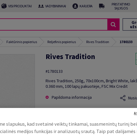
PRISTATYMO
VISI PRODUKTAI
VADYBININKAI
KARJERA
SĄLYGOS
Gr
už
Faktūrinis popierius
Reljefinis popierius
Rives Tradition
1780133
Rives Tradition
#1780133
Rives Tradition, 250g, 70x100cm, Bright White, lak
0.360 mm, 100 lapų pakuotėje, FSC Mix Credit
Papildoma informacija
Nusi
A
e slapukus, kad svetainė veiktų tinkamai, suasmenintų turinį be
cialinės medijos funkcijas ir analizuotų srautą. Taip pat dalijamės