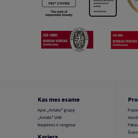
Kas mes esame
Pro
Apie „Antalio" grupę
Popie
„Antalis" UAB
Vaizd
Naujienos ir renginiai
Paka
Švaro
Karjera