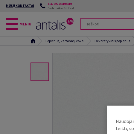
+370 5 2649 649
MŪSŲ KONTAKTAI
Darbo laikas 8-17 val.
MENIU
Popierius, kartonas, vokai
Dekoratyvinis popierius
Naudojam
teiktų so