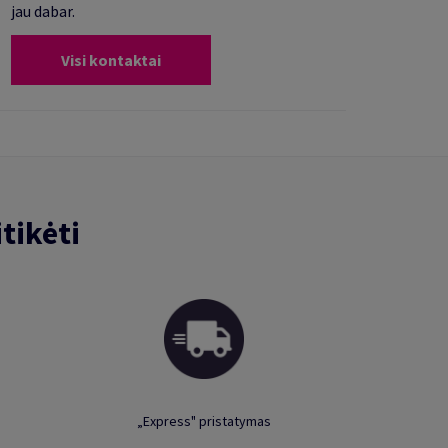
jau dabar.
Visi kontaktai
tikėti
„Express" pristatymas