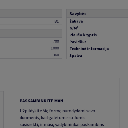
Savybės
B1
Žaliava
G/M²
Plaušo kryptis
700
Paviršius
1000
Techninė informacija
360
Spalva
PASKAMBINKITE MAN
Užpildykite šią formą nurodydami savo
duomenis, kad galėtume su Jumis
susisiekti, ir mūsų vadybininkai paskambins