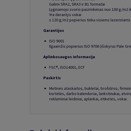
Galimi SRA2, SRA3 ir B1 formatai
Lyginamojo svorio pasirinkimas nuo 100 g/m2 i
Yra derantys vokai
≤ 120 g/m2 popierius tinka visiems lazeriniams
Garantijos
ISO 9001
Ilgaamžis popierius ISO 9706 (išskyrus Pale Gre
Aplinkosaugos informacija
FSC®, ISO14001, ECF
Paskirtis
Metinės ataskaitos, bukletai, brošiūros, firminis 
kortelės, darbo kalendoriai, lankstinukai, atviru
reklaminiai leidiniai, aplankai, etiketės, vokai.