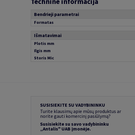
Techninė informacija
Bendrieji parametrai
Formatas
Išmatavimai
Plotis mm
Ilgis mm
Storis Mic
SUSISIEKITE SU VADYBININKU
Turite klausimų apie mūsų produktus ar
norite gauti komercinį pasiūlymą?
Susisiekite su savo vadybininku
„Antalis" UAB įmonėje.