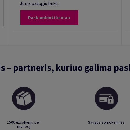
Jums patogiu laiku.
Paskambinkite man
is – partneris, kuriuo galima pasi
1500 užsakymų per
Saugus apmokėjimas
mėnesį