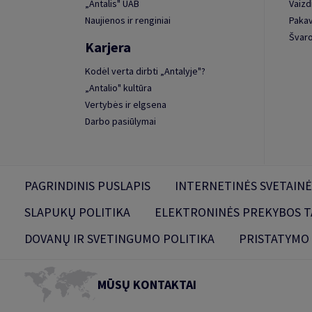
„Antalis" UAB
Vaizd
Naujienos ir renginiai
Paka
Švaro
Karjera
Kodėl verta dirbti „Antalyje"?
„Antalio" kultūra
Vertybės ir elgsena
Darbo pasiūlymai
PAGRINDINIS PUSLAPIS
INTERNETINĖS SVETAINĖ
SLAPUKŲ POLITIKA
ELEKTRONINĖS PREKYBOS T
DOVANŲ IR SVETINGUMO POLITIKA
PRISTATYMO
MŪSŲ KONTAKTAI