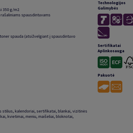
Technologijos
Galimybės
ki 350 g/m2
r rašaliniams spausdintuvams
 toner spauda (atsižvelgiant į spausdintuvo
Sertifikatai
Aplinkosauga
Pakuotė
stilius, kalendoriai, sertifikatai, blankai, vizitinės
kai, kvietimai, meniu, maišeliai, bloknotai,