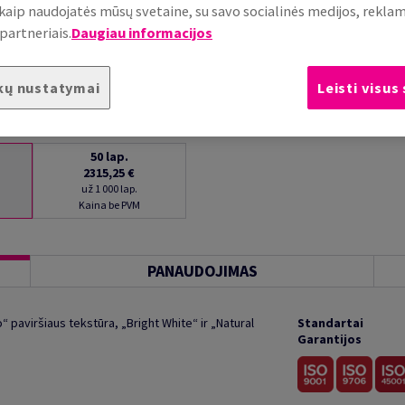
, kaip naudojatės mūsų svetaine, su savo socialinės medijos, rekla
partneriais.
Daugiau informacijos
kų nustatymai
Leisti visus
50
lap.
2315,25 €
už 1 000 lap.
Kaina be PVM
PANAUDOJIMAS
 paviršiaus tekstūra, „Bright White“ ir „Natural
Standartai
Garantijos