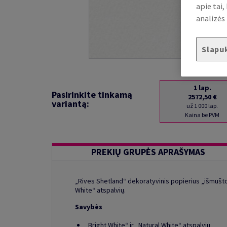
apie tai
analizės 
Slapu
1
lap.
Pasirinkite tinkamą
2572,50 €
variantą:
už 1 000 lap.
Kaina be PVM
PREKIŲ GRUPĖS APRAŠYMAS
„Rives Shetland“ dekoratyvinis popierius „išmušto“
White“ atspalvių.
Savybės
„Bright White“ ir „Natural White“ atspalvių