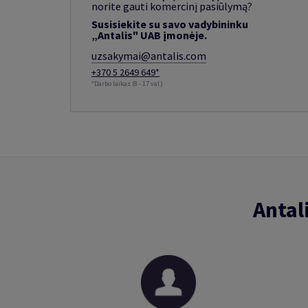
norite gauti komercinį pasiūlymą?
Susisiekite su savo vadybininku
„Antalis" UAB įmonėje.
uzsakymai@antalis.com
+370 5 2649 649*
*Darbo laikas (8 - 17 val.)
Antal