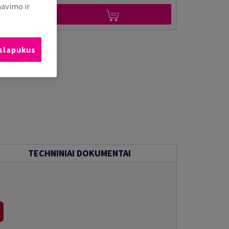
mavimo ir
 slapukus
TECHNINIAI DOKUMENTAI