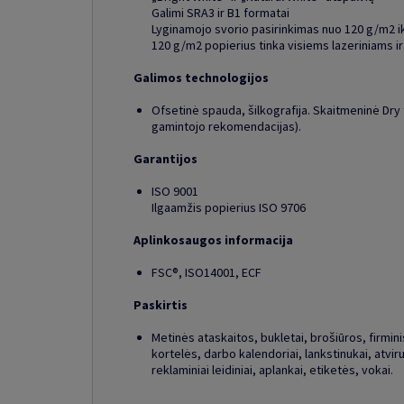
Galimi SRA3 ir B1 formatai
Lyginamojo svorio pasirinkimas nuo 120 g/m2 i
120 g/m2 popierius tinka visiems lazeriniams i
Galimos technologijos
Ofsetinė spauda, šilkografija. Skaitmeninė Dry
gamintojo rekomendacijas).
Garantijos
ISO 9001
Ilgaamžis popierius ISO 9706
Aplinkosaugos informacija
FSC®, ISO14001, ECF
Paskirtis
Metinės ataskaitos, bukletai, brošiūros, firminis 
kortelės, darbo kalendoriai, lankstinukai, atviru
reklaminiai leidiniai, aplankai, etiketės, vokai.