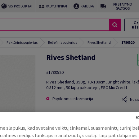
PRISTATYMO
VISI PRODUKTAI
VADYBININKAI
KARJERA
SĄLYGOS
Gr
už
Faktūrinis popierius
Reljefinis popierius
Rives Shetland
1780520
Rives Shetland
#1780520
Rives Shetland, 350g, 70x100cm, Bright White, lak
0.512 mm, 50 lapų pakuotėje, FSC Mix Credit
Papildoma informacija
Nusi
A
e slapukus, kad svetainė veiktų tinkamai, suasmenintų turinį be
cialinės medijos funkcijas ir analizuotų srautą. Taip pat dalijamės