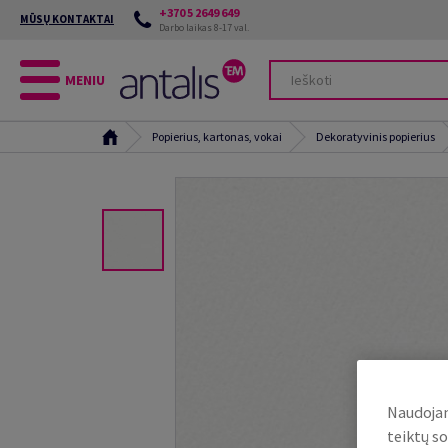
+370 5 2649 649
MŪSŲ KONTAKTAI
Darbo laikas 8-17 val.
MENIU
Popierius, kartonas, vokai
Dekoratyvinis popierius
Naudojam
teiktų so