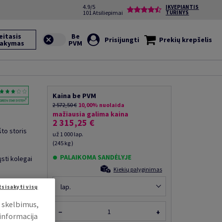
4.9/5
ĮKVEPIANTIS
101 Atsiliepimai
TURINYS
eitasis
Prisijungti
Prekių krepšelis
sakymas
Kaina be PVM
2 572,50 €
10,00% nuolaida
mažiausia galima kaina
2 315,25 €
što storis
už 1 000 lap.
(245 kg )
PALAIKOMA SANDĖLYJE
ųsti kolegai
Kiekių palyginimas
lap.
tsisakyti visų
i skelbimus,
−
+
 informacija