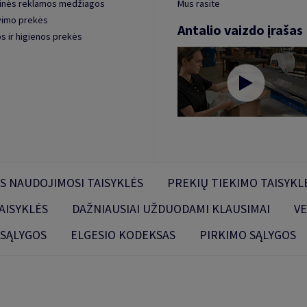
inės reklamos medžiagos
Mus rasite
vimo prekės
Antalio vaizdo įrašas
s ir higienos prekės
S NAUDOJIMOSI TAISYKLĖS
PREKIŲ TIEKIMO TAISYKL
AISYKLĖS
DAŽNIAUSIAI UŽDUODAMI KLAUSIMAI
VE
 SĄLYGOS
ELGESIO KODEKSAS
PIRKIMO SĄLYGOS