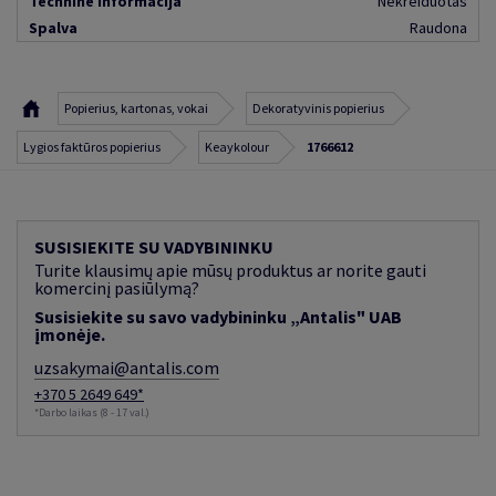
Techninė informacija
Nekreiduotas
Spalva
Raudona
Popierius, kartonas, vokai
Dekoratyvinis popierius
Lygios faktūros popierius
Keaykolour
1766612
SUSISIEKITE SU VADYBININKU
Turite klausimų apie mūsų produktus ar norite gauti
komercinį pasiūlymą?
Susisiekite su savo vadybininku „Antalis" UAB
įmonėje.
uzsakymai@antalis.com
+370 5 2649 649*
*Darbo laikas (8 - 17 val.)