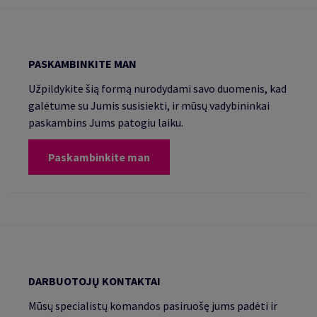
PASKAMBINKITE MAN
Užpildykite šią formą nurodydami savo duomenis, kad
galėtume su Jumis susisiekti, ir mūsų vadybininkai
paskambins Jums patogiu laiku.
Paskambinkite man
DARBUOTOJŲ KONTAKTAI
Mūsų specialistų komandos pasiruošę jums padėti ir