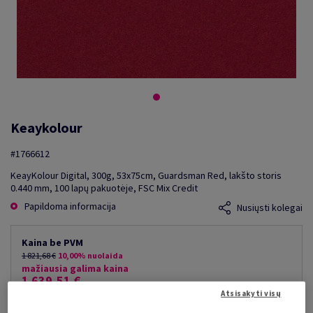
Keaykolour
#1766612
KeayKolour Digital, 300g, 53x75cm, Guardsman Red, lakšto storis
0.440 mm, 100 lapų pakuotėje, FSC Mix Credit
Papildoma informacija
Nusiųsti kolegai
Kaina be PVM
1 821,68 €
10,00% nuolaida
mažiausia galima kaina
1 639,51 €
Atsisakyti visų
už 1 000 lap.
(119 kg )