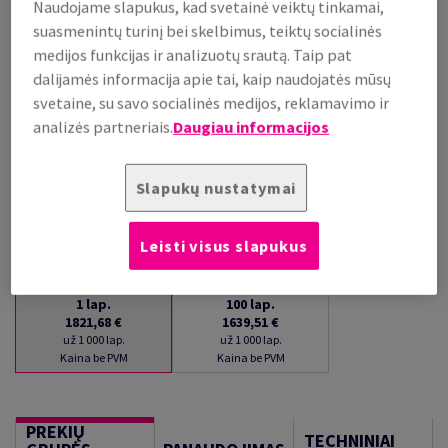
Naudojame slapukus, kad svetainė veiktų tinkamai,
PRISTATYMAS APYTIKSLIAI PER 16 DIENAS (-Ų)
suasmenintų turinį bei skelbimus, teiktų socialinės
(NEGRĄŽINAMA PREKĖ)
medijos funkcijas ir analizuotų srautą. Taip pat
Kiekių palyginimas
dalijamės informacija apie tai, kaip naudojatės mūsų
lap.
svetaine, su savo socialinės medijos, reklamavimo ir
analizės partneriais.
Daugiau informacijos
−
+
Slapukų nustatymai
Leisti visus slapukus
1
lap.
100
lap.
1821,68 €
1639,51 €
už 1 000 lap.
už 1 000 lap.
Kaina be PVM
Kaina be PVM
PREKIŲ
TECHNINIAI