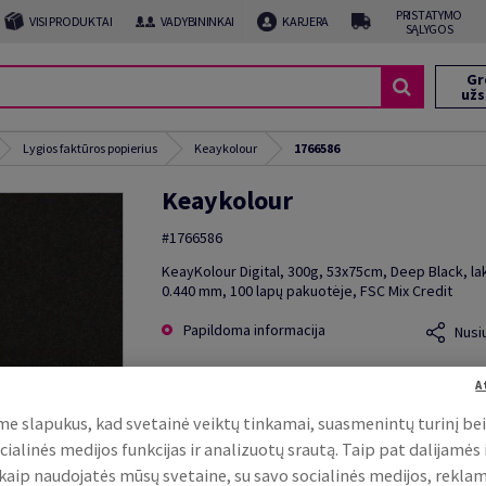
PRISTATYMO
VISI PRODUKTAI
VADYBININKAI
KARJERA
SĄLYGOS
Gr
už
Lygios faktūros popierius
Keaykolour
1766586
Keaykolour
#1766586
KeayKolour Digital, 300g, 53x75cm, Deep Black, la
0.440 mm, 100 lapų pakuotėje, FSC Mix Credit
Papildoma informacija
Nusi
A
e slapukus, kad svetainė veiktų tinkamai, suasmenintų turinį be
cialinės medijos funkcijas ir analizuotų srautą. Taip pat dalijamės
, kaip naudojatės mūsų svetaine, su savo socialinės medijos, rekla