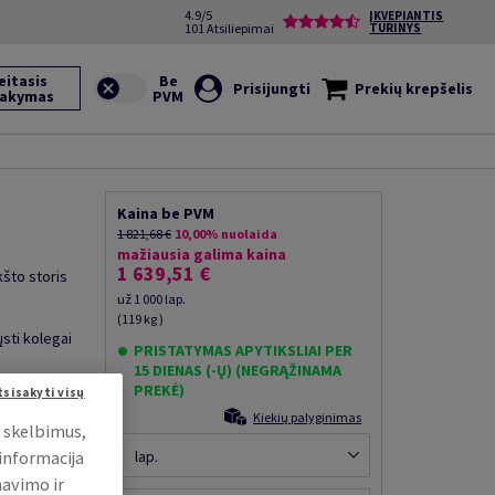
4.9/5
ĮKVEPIANTIS
101 Atsiliepimai
TURINYS
eitasis
Prisijungti
Prekių krepšelis
sakymas
Kaina be PVM
1 821,68 €
10,00% nuolaida
mažiausia galima kaina
1 639,51 €
kšto storis
už 1 000 lap.
(119 kg )
ųsti kolegai
PRISTATYMAS APYTIKSLIAI PER
15 DIENAS (-Ų) (NEGRĄŽINAMA
PREKĖ)
tsisakyti visų
Kiekių palyginimas
i skelbimus,
 informacija
lap.
mavimo ir