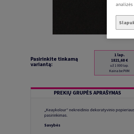
analizės 
Slapu
1
lap.
Pasirinkite tinkamą
1821,68 €
variantą:
už 1 000 lap.
Kaina be PVM
PREKIŲ GRUPĖS APRAŠYMAS
„Keaykolour“ nekreidinio dekoratyvinio popieriaus 
pasirinkimas.
Savybės