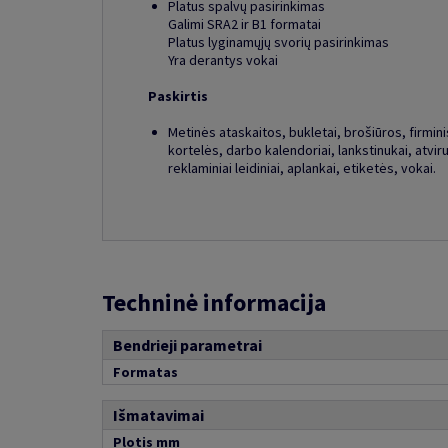
Platus spalvų pasirinkimas
Galimi SRA2 ir B1 formatai
Platus lyginamųjų svorių pasirinkimas
Yra derantys vokai
Paskirtis
Metinės ataskaitos, bukletai, brošiūros, firminis 
kortelės, darbo kalendoriai, lankstinukai, atviru
reklaminiai leidiniai, aplankai, etiketės, vokai.
Techninė informacija
Bendrieji parametrai
Formatas
Išmatavimai
Plotis mm