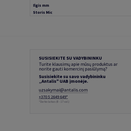
Ilgis mm
Storis Mic
SUSISIEKITE SU VADYBININKU
Turite klausimų apie mūsų produktus ar
norite gauti komercinį pasiūlymą?
Susisiekite su savo vadybininku
„Antalis" UAB įmonėje.
uzsakymai@antalis.com
+370 5 2649 649*
*Darbo laikas (8 - 17 val.)