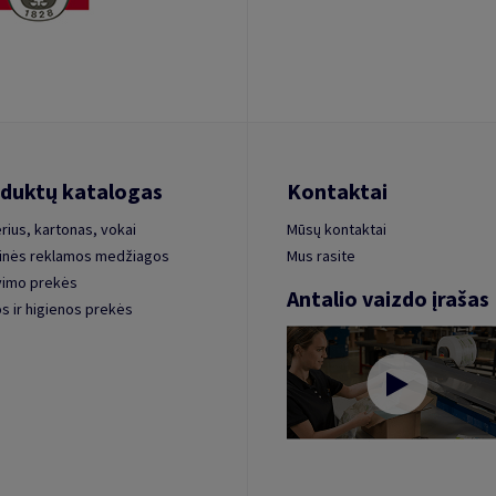
duktų katalogas
Kontaktai
rius, kartonas, vokai
Mūsų kontaktai
inės reklamos medžiagos
Mus rasite
vimo prekės
Antalio vaizdo įrašas
s ir higienos prekės