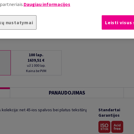
partneriais.
Daugiau informacijos
kų nustatymai
Leisti visus
100
lap.
1639,51 €
už 1 000 lap.
Kaina be PVM
PANAUDOJIMAS
kolekcija: net 45-ios spalvos bei platus tekstūrų
Standartai
Garantijos