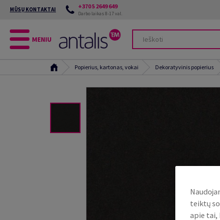
+370 5 2649 649
MŪSŲ KONTAKTAI
Darbo laikas 8-17 val.
MENIU
Popierius, kartonas, vokai
Dekoratyvinis popierius
Naudojam
teiktų so
apie tai