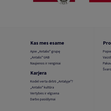
Kas mes esame
Pro
Apie „Antalio" grupę
Popie
„Antalis" UAB
Vaizd
Naujienos ir renginiai
Paka
Švaro
Karjera
Kodėl verta dirbti „Antalyje"?
„Antalio" kultūra
Vertybės ir elgsena
Darbo pasiūlymai