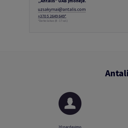
„Antalis" UAB įmonėje.
uzsakymai@antalis.com
+370 5 2649 649*
*Darbo laikas (8 - 17 val.)
Antal
20 pardavimo