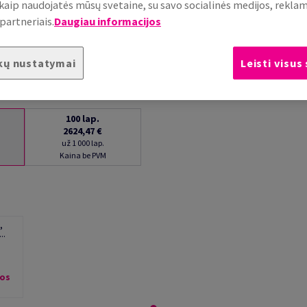
, kaip naudojatės mūsų svetaine, su savo socialinės medijos, rekla
partneriais.
Daugiau informacijos
kų nustatymai
Leisti visus
100
lap.
2624,47 €
už 1 000 lap.
Kaina be PVM
,
..
jos