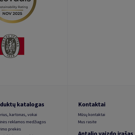
duktų katalogas
Kontaktai
rius, kartonas, vokai
Mūsų kontaktai
inės reklamos medžiagos
Mus rasite
vimo prekės
Antalio vaizdo įrašas