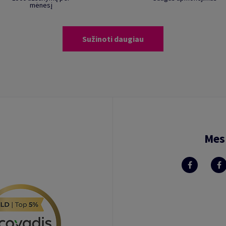
mėnesį
Sužinoti daugiau
Mes 