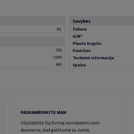
Savybės
B1
Žaliava
G/M²
Plaušo kryptis
700
Paviršius
1000
Techninė informacija
440
Spalva
PASKAMBINKITE MAN
Užpildykite šią formą nurodydami savo
duomenis, kad galėtume su Jumis