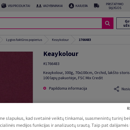
PRISTATYMO
VISI PRODUKTAI
VADYBININKAI
KARJERA
SĄLYGOS
Gr
už
Lygios faktūros popierius
Keaykolour
1766483
Keaykolour
#1766483
Keaykolour, 300g, 70x100cm, Orchid, lakšto stori
100 lapų pakuotėje, FSC Mix Credit
Papildoma informacija
Nusi
A
e slapukus, kad svetainė veiktų tinkamai, suasmenintų turinį be
cialinės medijos funkcijas ir analizuotų srautą. Taip pat dalijamės