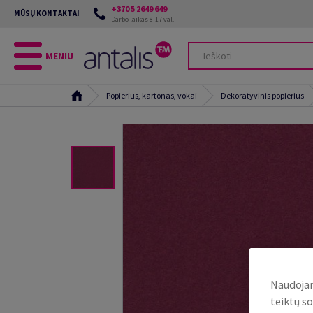
+370 5 2649 649
MŪSŲ KONTAKTAI
Darbo laikas 8-17 val.
MENIU
Popierius, kartonas, vokai
Dekoratyvinis popierius
Naudojam
teiktų so