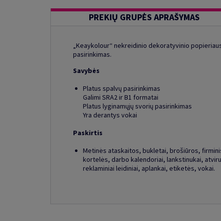
PREKIŲ GRUPĖS APRAŠYMAS
„Keaykolour“ nekreidinio dekoratyvinio popieriaus 
pasirinkimas.
Savybės
Platus spalvų pasirinkimas
Galimi SRA2 ir B1 formatai
Platus lyginamųjų svorių pasirinkimas
Yra derantys vokai
Paskirtis
Metinės ataskaitos, bukletai, brošiūros, firminis 
kortelės, darbo kalendoriai, lankstinukai, atviru
reklaminiai leidiniai, aplankai, etiketės, vokai.