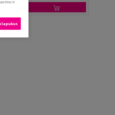
mavimo ir
 slapukus