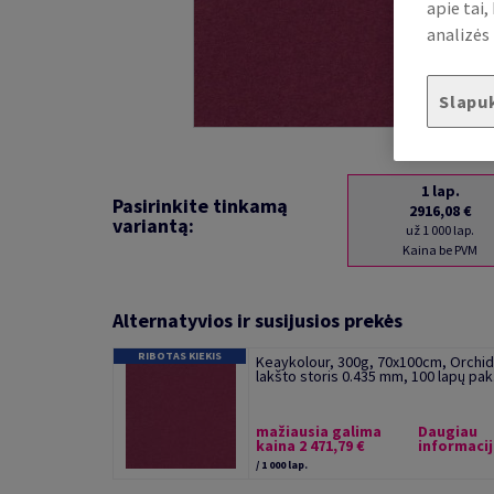
apie tai
analizės 
Slapu
1
lap.
Pasirinkite tinkamą
2916,08 €
variantą:
už 1 000 lap.
Kaina be PVM
Alternatyvios ir susijusios prekės
RIBOTAS KIEKIS
Keaykolour, 300g, 70x100cm, Orchid
lakšto storis 0.435 mm, 100 lapų pak.
mažiausia galima
Daugiau
kaina 2 471,79 €
informaci
/ 1 000 lap.