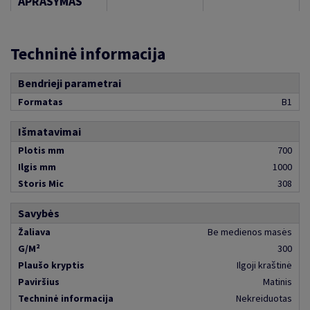
APRAŠYMAS
Techninė informacija
Bendrieji parametrai
Formatas
B1
Išmatavimai
Plotis mm
700
Ilgis mm
1000
Storis Mic
308
Savybės
Žaliava
Be medienos masės
G/M²
300
Plaušo kryptis
Ilgoji kraštinė
Paviršius
Matinis
Techninė informacija
Nekreiduotas