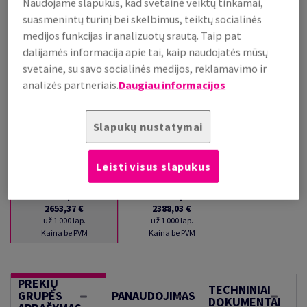
Naudojame slapukus, kad svetainė veiktų tinkamai,
PALAIKOMA SANDĖLYJE
suasmenintų turinį bei skelbimus, teiktų socialinės
Kiekių palyginimas
medijos funkcijas ir analizuotų srautą. Taip pat
dalijamės informacija apie tai, kaip naudojatės mūsų
lap.
svetaine, su savo socialinės medijos, reklamavimo ir
analizės partneriais.
Daugiau informacijos
−
+
Slapukų nustatymai
Leisti visus slapukus
1
lap.
100
lap.
2653,37 €
2388,03 €
už 1 000 lap.
už 1 000 lap.
Kaina be PVM
Kaina be PVM
PREKIŲ
TECHNINIAI
GRUPĖS
PANAUDOJIMAS
DOKUMENTAI