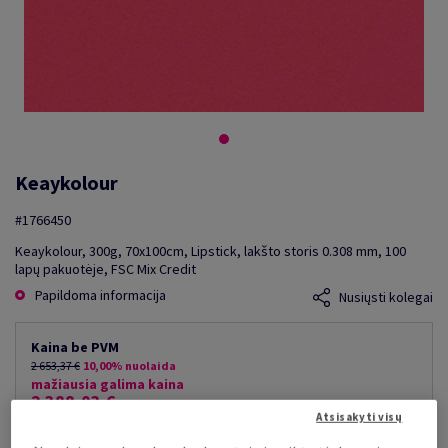
Keaykolour
#1766450
Keaykolour, 300g, 70x100cm, Lipstick, lakšto storis 0.308 mm, 100
lapų pakuotėje, FSC Mix Credit
Papildoma informacija
Nusiųsti kolegai
Kaina be PVM
2 653,37 €
10,00% nuolaida
mažiausia galima kaina
2 388,03 €
Atsisakyti visų
už 1 000 lap.
(210 kg )