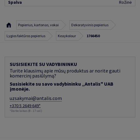
Spalva
Rožinė
Popierius, kartonas, vokai
Dekoratyvinis popierius
Lygios faktūros popierius
Keaykolour
1766450
SUSISIEKITE SU VADYBININKU
Turite klausimų apie mūsų produktus ar norite gauti
komercinį pasiūlymą?
Susisiekite su savo vadybininku „Antalis" UAB
įmonėje.
uzsakymai@antalis.com
+370 5 2649 649*
*Darbo laikas (8 - 17 val.)