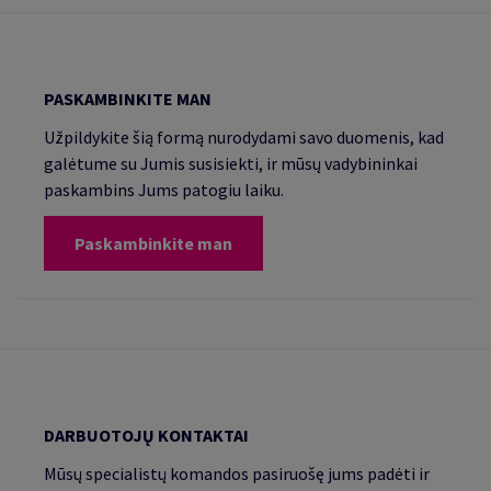
PASKAMBINKITE MAN
Užpildykite šią formą nurodydami savo duomenis, kad
galėtume su Jumis susisiekti, ir mūsų vadybininkai
paskambins Jums patogiu laiku.
Paskambinkite man
DARBUOTOJŲ KONTAKTAI
Mūsų specialistų komandos pasiruošę jums padėti ir