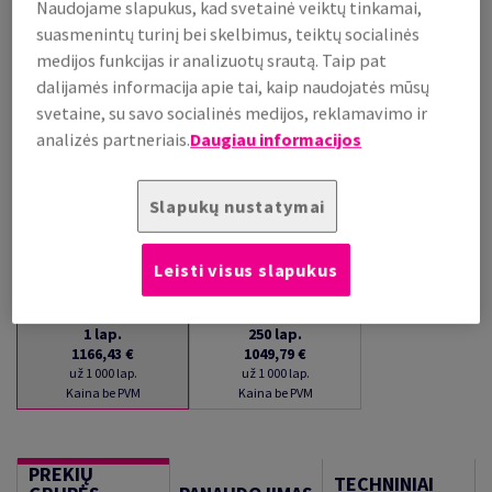
Naudojame slapukus, kad svetainė veiktų tinkamai,
PRISTATYMAS APYTIKSLIAI PER 16 DIENAS (-Ų)
suasmenintų turinį bei skelbimus, teiktų socialinės
(NEGRĄŽINAMA PREKĖ)
medijos funkcijas ir analizuotų srautą. Taip pat
Kiekių palyginimas
dalijamės informacija apie tai, kaip naudojatės mūsų
lap.
svetaine, su savo socialinės medijos, reklamavimo ir
analizės partneriais.
Daugiau informacijos
−
+
Slapukų nustatymai
Leisti visus slapukus
1
lap.
250
lap.
1166,43 €
1049,79 €
už 1 000 lap.
už 1 000 lap.
Kaina be PVM
Kaina be PVM
PREKIŲ
TECHNINIAI