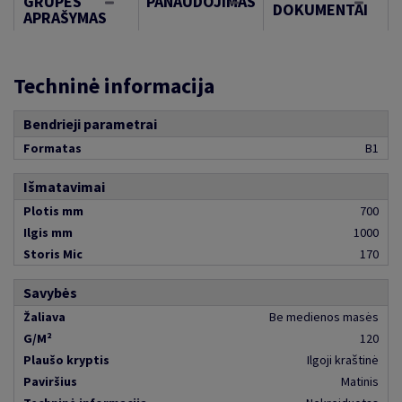
GRUPĖS
PANAUDOJIMAS
DOKUMENTAI
APRAŠYMAS
Techninė informacija
Bendrieji parametrai
Formatas
B1
Išmatavimai
Plotis mm
700
Ilgis mm
1000
Storis Mic
170
Savybės
Žaliava
Be medienos masės
G/M²
120
Plaušo kryptis
Ilgoji kraštinė
Paviršius
Matinis