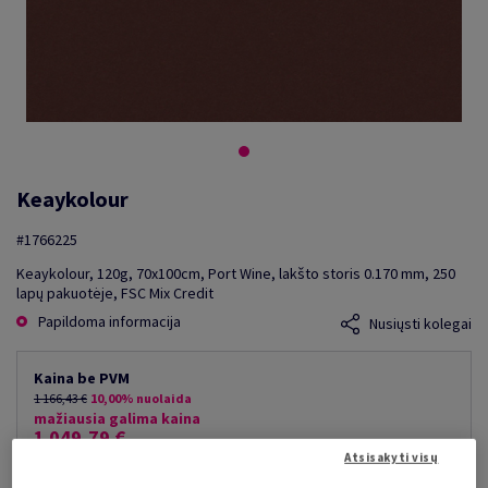
Keaykolour
#1766225
Keaykolour, 120g, 70x100cm, Port Wine, lakšto storis 0.170 mm, 250
lapų pakuotėje, FSC Mix Credit
Papildoma informacija
Nusiųsti kolegai
Kaina be PVM
1 166,43 €
10,00% nuolaida
mažiausia galima kaina
1 049,79 €
Atsisakyti visų
už 1 000 lap.
(84 kg )