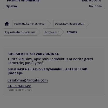
Techninė informacija
Nekreiduotas
Spalva
Raudona
Popierius, kartonas, vokai
Dekoratyvinis popierius
Lygios faktūros popierius
Keaykolour
1766225
SUSISIEKITE SU VADYBININKU
Turite klausimų apie mūsų produktus ar norite gauti
komercinį pasiūlymą?
Susisiekite su savo vadybininku „Antalis" UAB
įmonėje.
uzsakymai@antalis.com
+370 5 2649 649*
*Darbo laikas (8 - 17 val.)