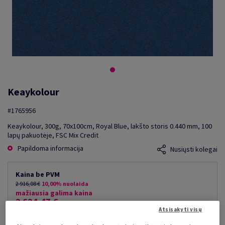
Keaykolour
#1765956
Keaykolour, 300g, 70x100cm, Royal Blue, lakšto storis 0.440 mm, 100
lapų pakuotėje, FSC Mix Credit
Papildoma informacija
Nusiųsti kolegai
Kaina be PVM
2 916,08 €
10,00% nuolaida
mažiausia galima kaina
2 624,47 €
Atsisakyti visų
už 1 000 lap.
(210 kg )