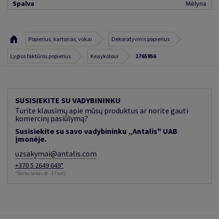
Spalva
Mėlyna
Popierius, kartonas, vokai
Dekoratyvinis popierius
Lygios faktūros popierius
Keaykolour
1765956
SUSISIEKITE SU VADYBININKU
Turite klausimų apie mūsų produktus ar norite gauti
komercinį pasiūlymą?
Susisiekite su savo vadybininku „Antalis" UAB
įmonėje.
uzsakymai@antalis.com
+370 5 2649 649*
*Darbo laikas (8 - 17 val.)