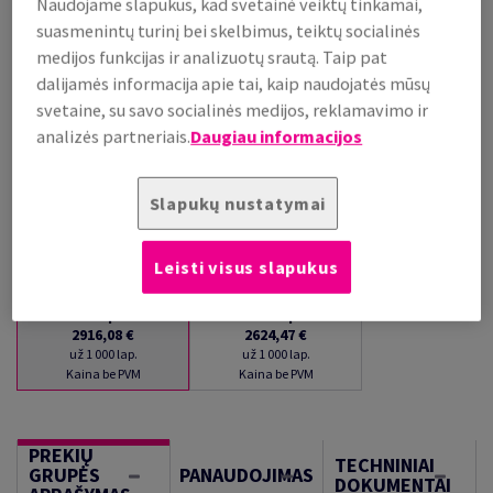
Naudojame slapukus, kad svetainė veiktų tinkamai,
PALAIKOMA SANDĖLYJE
suasmenintų turinį bei skelbimus, teiktų socialinės
Kiekių palyginimas
medijos funkcijas ir analizuotų srautą. Taip pat
dalijamės informacija apie tai, kaip naudojatės mūsų
lap.
svetaine, su savo socialinės medijos, reklamavimo ir
analizės partneriais.
Daugiau informacijos
−
+
Slapukų nustatymai
Leisti visus slapukus
1
lap.
100
lap.
2916,08 €
2624,47 €
už 1 000 lap.
už 1 000 lap.
Kaina be PVM
Kaina be PVM
PREKIŲ
TECHNINIAI
GRUPĖS
PANAUDOJIMAS
DOKUMENTAI