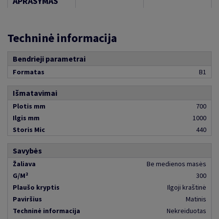
APRAŠYMAS
Techninė informacija
Bendrieji parametrai
Formatas
B1
Išmatavimai
Plotis mm
700
Ilgis mm
1000
Storis Mic
440
Savybės
Žaliava
Be medienos masės
G/M²
300
Plaušo kryptis
Ilgoji kraštinė
Paviršius
Matinis
Techninė informacija
Nekreiduotas