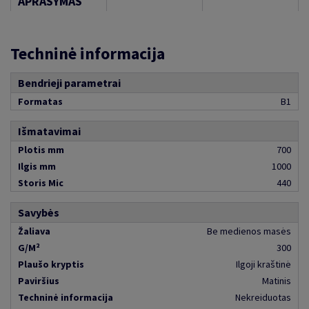
APRAŠYMAS
Techninė informacija
Bendrieji parametrai
Formatas
B1
Išmatavimai
Plotis mm
700
Ilgis mm
1000
Storis Mic
440
Savybės
Žaliava
Be medienos masės
G/M²
300
Plaušo kryptis
Ilgoji kraštinė
Paviršius
Matinis
Techninė informacija
Nekreiduotas