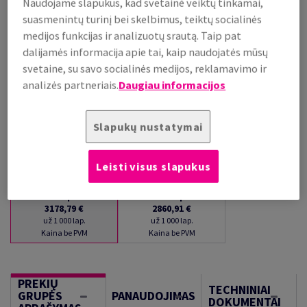
Naudojame slapukus, kad svetainė veiktų tinkamai,
PALAIKOMA SANDĖLYJE
suasmenintų turinį bei skelbimus, teiktų socialinės
Kiekių palyginimas
medijos funkcijas ir analizuotų srautą. Taip pat
dalijamės informacija apie tai, kaip naudojatės mūsų
lap.
svetaine, su savo socialinės medijos, reklamavimo ir
analizės partneriais.
Daugiau informacijos
−
+
Slapukų nustatymai
Leisti visus slapukus
1
lap.
100
lap.
3178,79 €
2860,91 €
už 1 000 lap.
už 1 000 lap.
Kaina be PVM
Kaina be PVM
PREKIŲ
TECHNINIAI
GRUPĖS
PANAUDOJIMAS
DOKUMENTAI