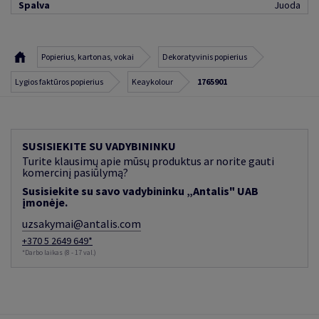
Spalva
Juoda
Popierius, kartonas, vokai
Dekoratyvinis popierius
Lygios faktūros popierius
Keaykolour
1765901
SUSISIEKITE SU VADYBININKU
Turite klausimų apie mūsų produktus ar norite gauti
komercinį pasiūlymą?
Susisiekite su savo vadybininku „Antalis" UAB
įmonėje.
uzsakymai@antalis.com
+370 5 2649 649*
*Darbo laikas (8 - 17 val.)