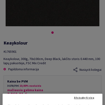
Keaykolour
#1765901
Keaykolour, 300g, 70x100cm, Deep Black, lakšto storis 0.440 mm, 100
lapų pakuotėje, FSC Mix Credit
Papildoma informacija
Nusiųsti kolegai
Kaina be PVM
3 178,79 €
10,00% nuolaida
mažiausia galima kaina
2 860,91 €
Atsisakyti visų
už 1 000 lap.
(210 kg )