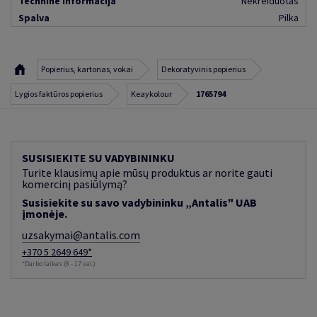
Techninė informacija
Nekreiduotas
Spalva
Pilka
Popierius, kartonas, vokai
Dekoratyvinis popierius
Lygios faktūros popierius
Keaykolour
1765794
SUSISIEKITE SU VADYBININKU
Turite klausimų apie mūsų produktus ar norite gauti
komercinį pasiūlymą?
Susisiekite su savo vadybininku „Antalis" UAB
įmonėje.
uzsakymai@antalis.com
+370 5 2649 649*
*Darbo laikas (8 - 17 val.)