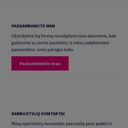
PASKAMBINKITE MAN
Užpildykite šią formą nurodydami savo duomenis, kad
galėtume su Jumis susisiekti, ir mūsų vadybininkai
paskambins Jums patogiu laiku.
Paskambinkite man
DARBUOTOJŲ KONTAKTAI
Mūsų specialistų komandos pasiruošę jums padėti ir