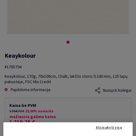
Keaykolour
#1765794
Keaykolour, 170g, 70x100cm, Chalk, lakšto storis 0.240 mm, 125 lapų
pakuotėje, FSC Mix Credit
Papildoma informacija
Nusiųsti kolegai
Kaina be PVM
1 354,72 €
10,00% nuolaida
mažiausia galima kaina
1 219,25 €
Atsisakyti visų
už 1 000 lap.
(119 kg )