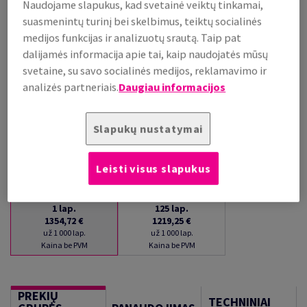
Naudojame slapukus, kad svetainė veiktų tinkamai,
PRISTATYMAS APYTIKSLIAI PER 15 DIENAS (-Ų)
suasmenintų turinį bei skelbimus, teiktų socialinės
(NEGRĄŽINAMA PREKĖ)
medijos funkcijas ir analizuotų srautą. Taip pat
Kiekių palyginimas
dalijamės informacija apie tai, kaip naudojatės mūsų
lap.
svetaine, su savo socialinės medijos, reklamavimo ir
analizės partneriais.
Daugiau informacijos
−
+
Slapukų nustatymai
Leisti visus slapukus
1
lap.
125
lap.
1354,72 €
1219,25 €
už 1 000 lap.
už 1 000 lap.
Kaina be PVM
Kaina be PVM
PREKIŲ
TECHNINIAI