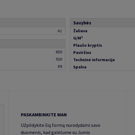
Savybės
A1
Žaliava
G/M²
Plaušo kryptis
650
Paviršius
920
Techninė informacija
89
Spalva
PASKAMBINKITE MAN
Užpildykite šią formą nurodydami savo
duomenis, kad galėtume su Jumis