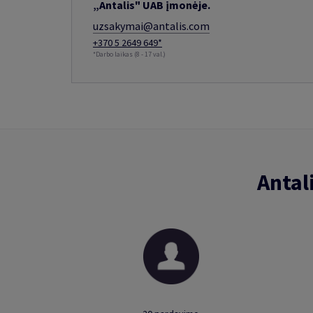
„Antalis" UAB įmonėje.
uzsakymai@antalis.com
+370 5 2649 649*
*Darbo laikas (8 - 17 val.)
Antal