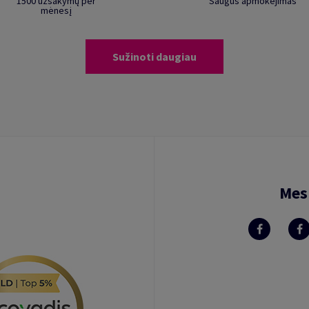
1500 užsakymų per
Saugus apmokėjimas
mėnesį
Sužinoti daugiau
Mes 