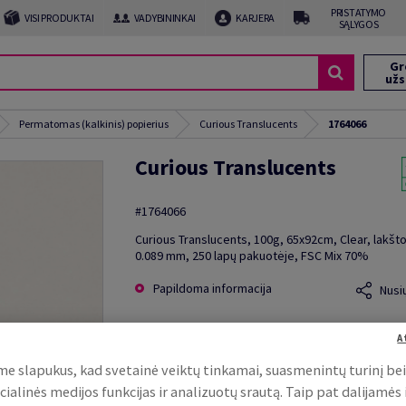
PRISTATYMO
VISI PRODUKTAI
VADYBININKAI
KARJERA
SĄLYGOS
Gr
už
Permatomas (kalkinis) popierius
Curious Translucents
1764066
Curious Translucents
#1764066
Curious Translucents, 100g, 65x92cm, Clear, lakšto
0.089 mm, 250 lapų pakuotėje, FSC Mix 70%
Papildoma informacija
Nusi
A
e slapukus, kad svetainė veiktų tinkamai, suasmenintų turinį be
cialinės medijos funkcijas ir analizuotų srautą. Taip pat dalijamės