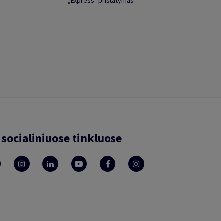
„Express" pristatymas
socialiniuose tinkluose