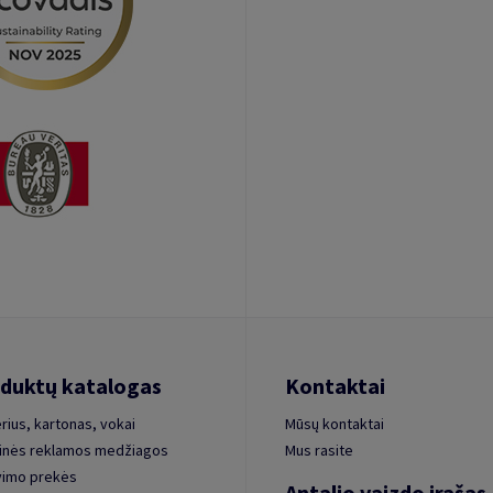
duktų katalogas
Kontaktai
rius, kartonas, vokai
Mūsų kontaktai
inės reklamos medžiagos
Mus rasite
vimo prekės
Antalio vaizdo įrašas