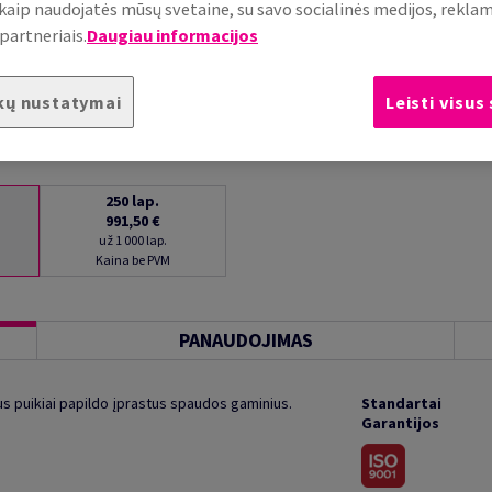
, kaip naudojatės mūsų svetaine, su savo socialinės medijos, rekla
partneriais.
Daugiau informacijos
kų nustatymai
Leisti visus
250
lap.
991,50 €
už 1 000 lap.
Kaina be PVM
PANAUDOJIMAS
s puikiai papildo įprastus spaudos gaminius.
Standartai
Garantijos