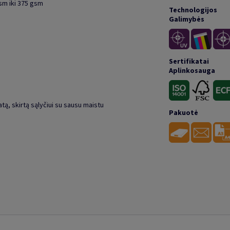
gsm iki 375 gsm
Technologijos
Galimybės
Sertifikatai
Aplinkosauga
atą, skirtą sąlyčiui su sausu maistu
Pakuotė