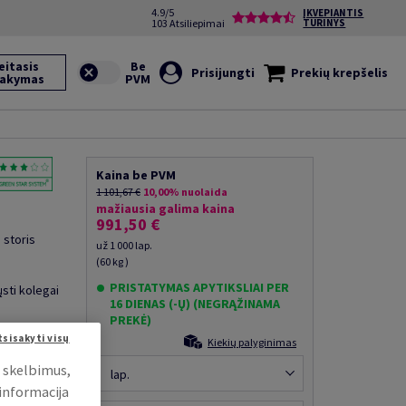
4.9/5
ĮKVEPIANTIS
103 Atsiliepimai
TURINYS
eitasis
Prisijungti
Prekių krepšelis
sakymas
Kaina be PVM
1 101,67 €
10,00% nuolaida
mažiausia galima kaina
991,50 €
 storis
už 1 000 lap.
(60 kg )
PRISTATYMAS APYTIKSLIAI PER
ųsti kolegai
16 DIENAS (-Ų) (NEGRĄŽINAMA
PREKĖ)
tsisakyti visų
Kiekių palyginimas
i skelbimus,
lap.
 informacija