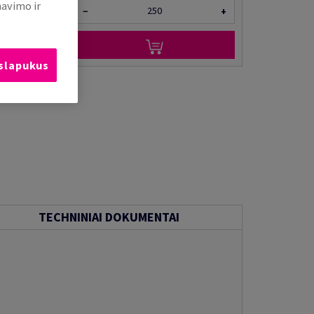
mavimo ir
−
+
 slapukus
TECHNINIAI DOKUMENTAI