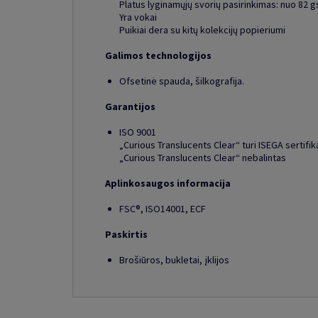
Platus lyginamųjų svorių pasirinkimas: nuo 82 
Yra vokai
Puikiai dera su kitų kolekcijų popieriumi
Galimos technologijos
Ofsetinė spauda, šilkografija.
Garantijos
ISO 9001
„Curious Translucents Clear“ turi ISEGA sertifik
„Curious Translucents Clear“ nebalintas
Aplinkosaugos informacija
FSC®, ISO14001, ECF
Paskirtis
Brošiūros, bukletai, įklijos