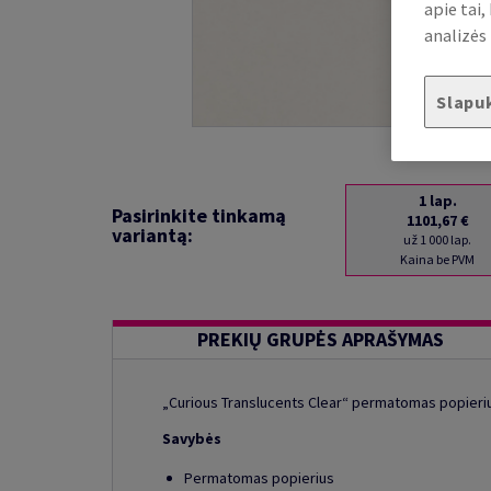
apie tai
analizės 
Slapu
1
lap.
Pasirinkite tinkamą
1101,67 €
variantą:
už 1 000 lap.
Kaina be PVM
PREKIŲ GRUPĖS APRAŠYMAS
„Curious Translucents Clear“ permatomas popieriu
Savybės
Permatomas popierius