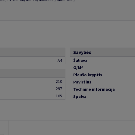
Savybės
A4
Žaliava
G/M²
Plaušo kryptis
210
Paviršius
297
Techninė informacija
165
Spalva