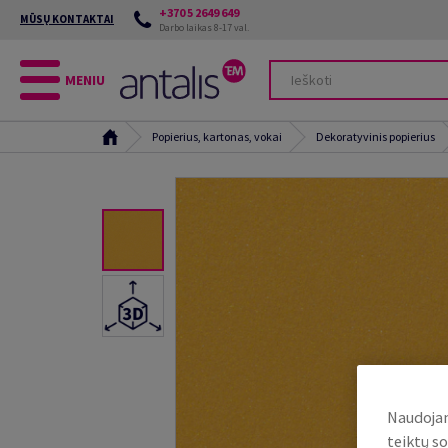
+370 5 2649 649
MŪSŲ KONTAKTAI
Darbo laikas 8-17 val.
MENIU
Popierius, kartonas, vokai
Dekoratyvinis popierius
Naudojam
teiktų so