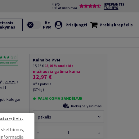
4.9/5
ĮKVEPIANTIS
103 Atsiliepimai
TURINYS
eitasis
Prisijungti
Prekių krepšelis
sakymas
Kaina be PVM
15,26 €
15,01% nuolaida
mažiausia galima kaina
12,97 €
², 21x29.7
už 1 pakelis
edit
(374 g )
PALAIKOMA SANDĖLYJE
ųsti kolegai
Kiekių palyginimas
pakelis
tsisakyti visų
i skelbimus,
−
+
 informacija