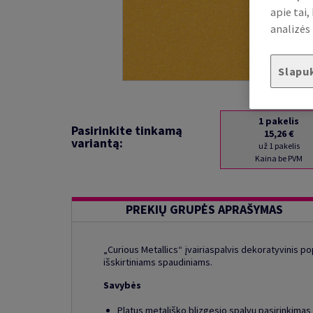
apie tai
analizės 
Slapu
1
pakelis
Pasirinkite tinkamą
15,26 €
variantą:
už 1 pakelis
Kaina be PVM
PREKIŲ GRUPĖS APRAŠYMAS
„Curious Metallics“ įvairiaspalvis dekoratyvinis po
išskirtiniams spaudiniams.
Savybės
Platus metališko blizgesio spalvų pasirinkimas