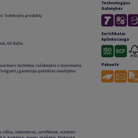
Technologijos
Galimybės
ts“ kolekcijos produktų
Sertifikatai
Aplinkosauga
ai, UV dažai.
Pakuotė
isai biuro technikai: rašaliniams ir lazeriniams
žvelgiant į gamintojo pateiktas naudojimo
stilius, kalendoriai, sertifikatai, vizitinės
kai, kvietimai, meniu, maišeliai, bloknotai,