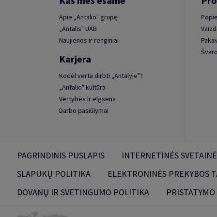
Kas mes esame
Pro
Apie „Antalio" grupę
Popie
„Antalis" UAB
Vaizd
Naujienos ir renginiai
Paka
Švaro
Karjera
Kodėl verta dirbti „Antalyje"?
„Antalio" kultūra
Vertybės ir elgsena
Darbo pasiūlymai
PAGRINDINIS PUSLAPIS
INTERNETINĖS SVETAINĖ
SLAPUKŲ POLITIKA
ELEKTRONINĖS PREKYBOS T
DOVANŲ IR SVETINGUMO POLITIKA
PRISTATYMO