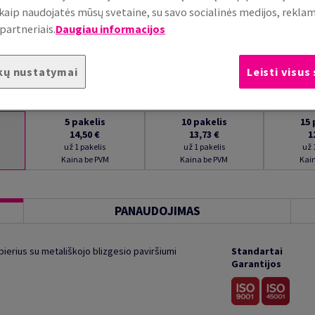
, kaip naudojatės mūsų svetaine, su savo socialinės medijos, rekla
partneriais.
Daugiau informacijos
kų nustatymai
Leisti visus
5
pakelis
10
pakelis
15
14,50 €
13,73 €
1
už 1 pakelis
už 1 pakelis
už 
Kaina be PVM
Kaina be PVM
Kai
PANAUDOJIMAS
pierius su metališkojo blizgesio paviršiumi
Standartai
Garantijos