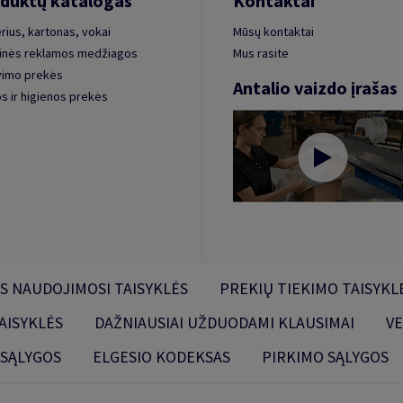
duktų katalogas
Kontaktai
rius, kartonas, vokai
Mūsų kontaktai
inės reklamos medžiagos
Mus rasite
vimo prekės
Antalio vaizdo įrašas
s ir higienos prekės
S NAUDOJIMOSI TAISYKLĖS
PREKIŲ TIEKIMO TAISYKL
AISYKLĖS
DAŽNIAUSIAI UŽDUODAMI KLAUSIMAI
VE
 SĄLYGOS
ELGESIO KODEKSAS
PIRKIMO SĄLYGOS