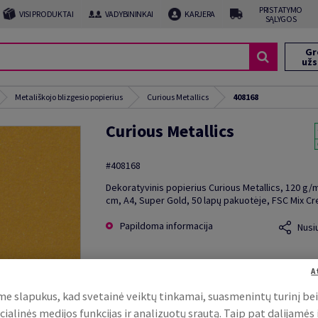
PRISTATYMO
VISI PRODUKTAI
VADYBININKAI
KARJERA
SĄLYGOS
Gr
už
Metališkojo blizgesio popierius
Curious Metallics
408168
Curious Metallics
#408168
Dekoratyvinis popierius Curious Metallics, 120 g/m
cm, A4, Super Gold, 50 lapų pakuotėje, FSC Mix Cr
Papildoma informacija
Nusi
A
e slapukus, kad svetainė veiktų tinkamai, suasmenintų turinį be
cialinės medijos funkcijas ir analizuotų srautą. Taip pat dalijamės