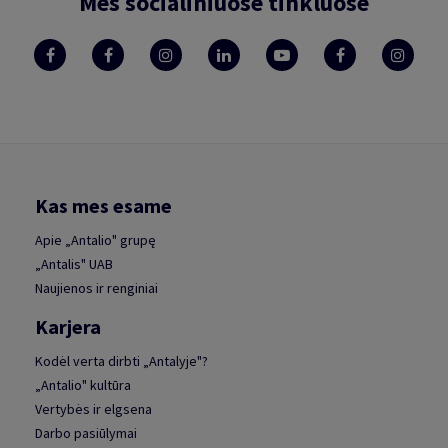
Mes socialiniuose tinkluose
Kas mes esame
Apie „Antalio" grupę
„Antalis" UAB
Naujienos ir renginiai
Karjera
Kodėl verta dirbti „Antalyje"?
„Antalio" kultūra
Vertybės ir elgsena
Darbo pasiūlymai