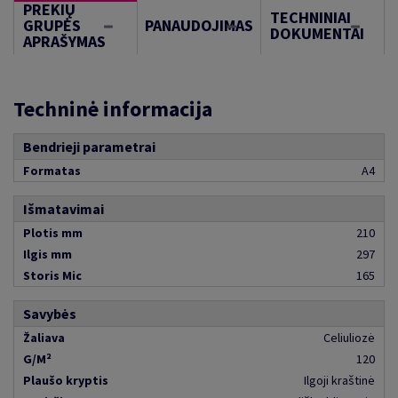
PREKIŲ
TECHNINIAI
GRUPĖS
PANAUDOJIMAS
DOKUMENTAI
APRAŠYMAS
Techninė informacija
Bendrieji parametrai
Formatas
A4
Išmatavimai
Plotis mm
210
Ilgis mm
297
Storis Mic
165
Savybės
Žaliava
Celiuliozė
G/M²
120
Plaušo kryptis
Ilgoji kraštinė