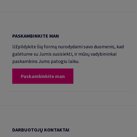
PASKAMBINKITE MAN
Užpildykite šią formą nurodydami savo duomenis, kad
galėtume su Jumis susisiekti, ir mūsų vadybininkai
paskambins Jums patogiu laiku.
Paskambinkite man
DARBUOTOJŲ KONTAKTAI