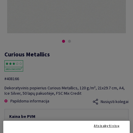
Curious Metallics
#408166
Dekoratyvinis popierius Curious Metallics, 120 g/m², 21x29.7 cm, A4,
Ice Silver, 50 lapų pakuotėje, FSC Mix Credit
Papildoma informacija
Nusiųsti kolegai
Kaina be PVM
15,26 €
15,01% nuolaida
Atsisakyti visų
mažiausia galima kaina
12,97 €