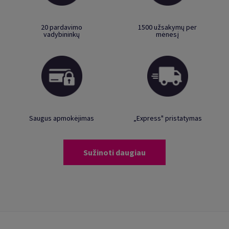
20 pardavimo
1500 užsakymų per
vadybininkų
mėnesį
Saugus apmokėjimas
„Express" pristatymas
Sužinoti daugiau