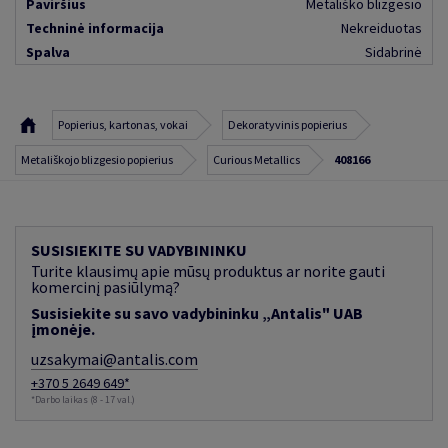
Paviršius
Metališko blizgesio
Techninė informacija
Nekreiduotas
Spalva
Sidabrinė
Popierius, kartonas, vokai
Dekoratyvinis popierius
Metališkojo blizgesio popierius
Curious Metallics
408166
SUSISIEKITE SU VADYBININKU
Turite klausimų apie mūsų produktus ar norite gauti
komercinį pasiūlymą?
Susisiekite su savo vadybininku „Antalis" UAB
įmonėje.
uzsakymai@antalis.com
+370 5 2649 649*
*Darbo laikas (8 - 17 val.)