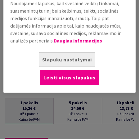
Naudojame slapukus, kad svetainė veiktų tinkamai,
už 1 pakelis
suasmenintų turinį bei skelbimus, teiktų socialinės
(374 g )
medijos funkcijas ir analizuotų srautą. Taip pat
PALAIKOMA SANDĖLYJE
dalijamės informacija apie tai, kaip naudojatės mūsų
Kiekių palyginimas
svetaine, su savo socialinės medijos, reklamavimo ir
pakelis
analizės partneriais.
Daugiau informacijos
−
+
Slapukų nustatymai
Leisti visus slapukus
1
pakelis
5
pakelis
10
pakelis
15,26 €
14,50 €
13,73 €
už 1 pakelis
už 1 pakelis
už 1 pakelis
Kaina be PVM
Kaina be PVM
Kaina be PVM