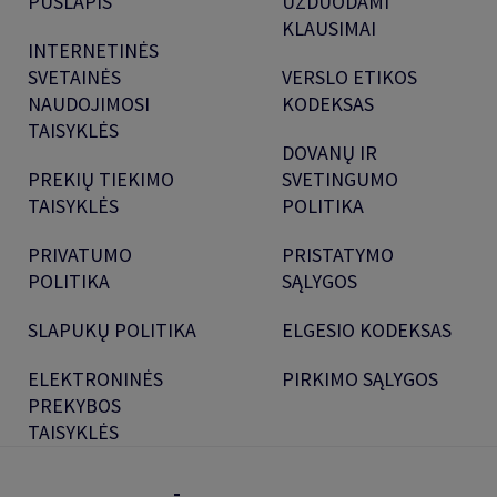
PUSLAPIS
UŽDUODAMI
KLAUSIMAI
INTERNETINĖS
SVETAINĖS
VERSLO ETIKOS
NAUDOJIMOSI
KODEKSAS
TAISYKLĖS
DOVANŲ IR
PREKIŲ TIEKIMO
SVETINGUMO
TAISYKLĖS
POLITIKA
PRIVATUMO
PRISTATYMO
POLITIKA
SĄLYGOS
SLAPUKŲ POLITIKA
ELGESIO KODEKSAS
ELEKTRONINĖS
PIRKIMO SĄLYGOS
PREKYBOS
TAISYKLĖS