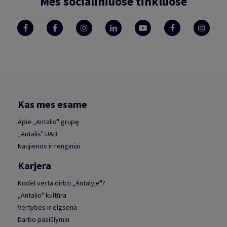
Mes socialiniuose tinkluose
Kas mes esame
Apie „Antalio" grupę
„Antalis" UAB
Naujienos ir renginiai
Karjera
Kodėl verta dirbti „Antalyje"?
„Antalio" kultūra
Vertybės ir elgsena
Darbo pasiūlymai