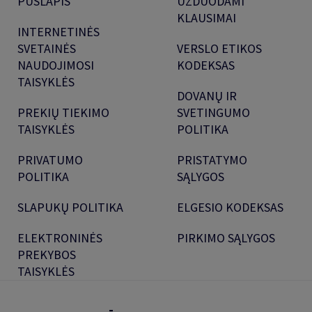
PUSLAPIS
UŽDUODAMI
KLAUSIMAI
INTERNETINĖS
SVETAINĖS
VERSLO ETIKOS
NAUDOJIMOSI
KODEKSAS
TAISYKLĖS
DOVANŲ IR
PREKIŲ TIEKIMO
SVETINGUMO
TAISYKLĖS
POLITIKA
PRIVATUMO
PRISTATYMO
POLITIKA
SĄLYGOS
SLAPUKŲ POLITIKA
ELGESIO KODEKSAS
ELEKTRONINĖS
PIRKIMO SĄLYGOS
PREKYBOS
TAISYKLĖS