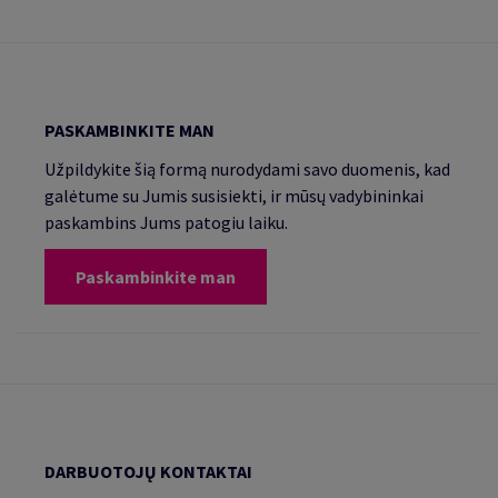
PASKAMBINKITE MAN
Užpildykite šią formą nurodydami savo duomenis, kad
galėtume su Jumis susisiekti, ir mūsų vadybininkai
paskambins Jums patogiu laiku.
Paskambinkite man
DARBUOTOJŲ KONTAKTAI