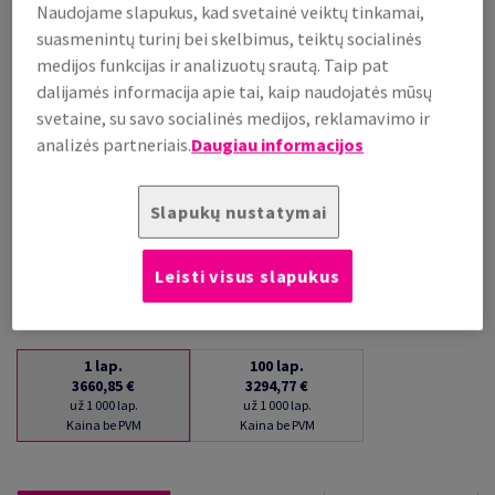
Naudojame slapukus, kad svetainė veiktų tinkamai,
už 1 000 lap.
suasmenintų turinį bei skelbimus, teiktų socialinės
(220 kg )
medijos funkcijas ir analizuotų srautą. Taip pat
PALAIKOMA SANDĖLYJE
dalijamės informacija apie tai, kaip naudojatės mūsų
Kiekių palyginimas
svetaine, su savo socialinės medijos, reklamavimo ir
lap.
analizės partneriais.
Daugiau informacijos
−
+
Slapukų nustatymai
Leisti visus slapukus
1
lap.
100
lap.
3660,85 €
3294,77 €
už 1 000 lap.
už 1 000 lap.
Kaina be PVM
Kaina be PVM