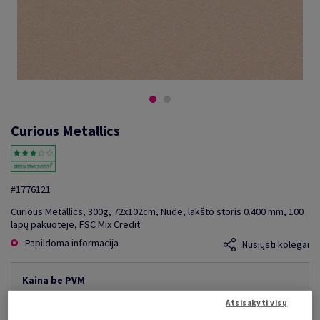
Curious Metallics
#1776121
Curious Metallics, 300g, 72x102cm, Nude, lakšto storis 0.400 mm, 100
lapų pakuotėje, FSC Mix Credit
Papildoma informacija
Nusiųsti kolegai
Kaina be PVM
3 660,85 €
10,00% nuolaida
Atsisakyti visų
mažiausia galima kaina
3 294,77 €