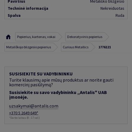
Paviršius
Metališko blizgesio
Techninė informacija
Nekreiduotas
Spalva
Ruda
Popierius, kartonas, vokai
Dekoratyvinis popierius
Metališkojo blizgesio popierius
Curious Metallics
1776121
SUSISIEKITE SU VADYBININKU
Turite klausimų apie mūsų produktus ar norite gauti
komercinį pasiūlymą?
Susisiekite su savo vadybininku „Antalis" UAB
įmonėje.
uzsakymai@antalis.com
+370 5 2649 649*
*Darbo laikas (8 - 17 val.)