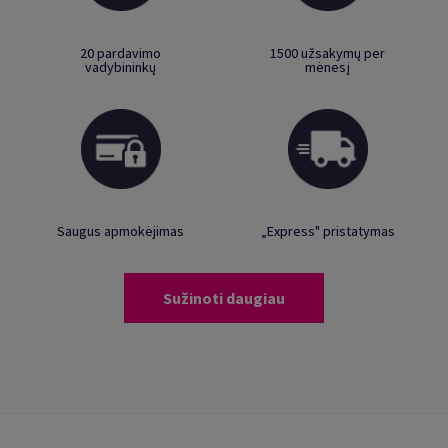
20 pardavimo
1500 užsakymų per
vadybininkų
mėnesį
Saugus apmokėjimas
„Express" pristatymas
Sužinoti daugiau