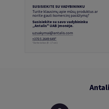
SUSISIEKITE SU VADYBININKU
Turite klausimų apie mūsų produktus ar
norite gauti komercinį pasiūlymą?
Susisiekite su savo vadybininku
„Antalis" UAB įmonėje.
uzsakymai@antalis.com
+370 5 2649 649*
*Darbo laikas (8 - 17 val.)
Antal