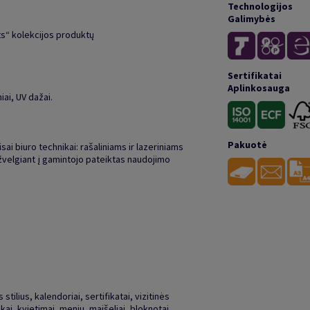
Technologijos
Galimybės
ts“ kolekcijos produktų
Sertifikatai
Aplinkosauga
ai, UV dažai.
Pakuotė
isai biuro technikai: rašaliniams ir lazeriniams
žvelgiant į gamintojo pateiktas naudojimo
stilius, kalendoriai, sertifikatai, vizitinės
kai, kvietimai, meniu, maišeliai, bloknotai,