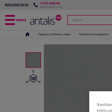
+370 5 2649 649
MŪSŲ KONTAKTAI
Darbo laikas 8-17 val.
MENIU
Popierius, kartonas, vokai
Dekoratyvinis popierius
Naudojam
teiktų so