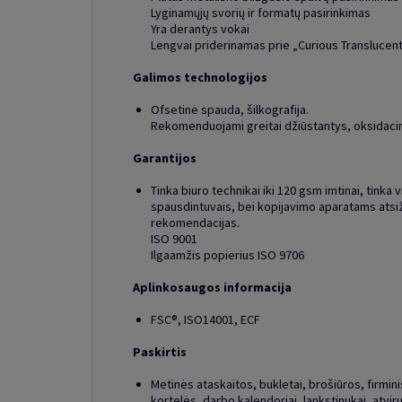
Lyginamųjų svorių ir formatų pasirinkimas
Yra derantys vokai
Lengvai priderinamas prie „Curious Translucen
Galimos technologijos
Ofsetinė spauda, šilkografija.
Rekomenduojami greitai džiūstantys, oksidacini
Garantijos
Tinka biuro technikai iki 120 gsm imtinai, tinka v
spausdintuvais, bei kopijavimo aparatams atsi
rekomendacijas.
ISO 9001
Ilgaamžis popierius ISO 9706
Aplinkosaugos informacija
FSC®, ISO14001, ECF
Paskirtis
Metinės ataskaitos, bukletai, brošiūros, firminis 
kortelės, darbo kalendoriai, lankstinukai, atviru