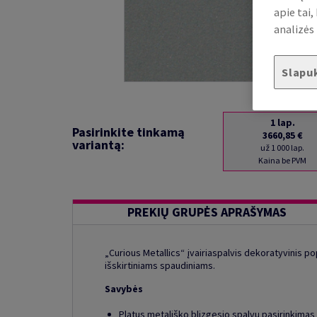
apie tai
analizės 
Slapu
1
lap.
Pasirinkite tinkamą
3660,85 €
variantą:
už 1 000 lap.
Kaina be PVM
PREKIŲ GRUPĖS APRAŠYMAS
„Curious Metallics“ įvairiaspalvis dekoratyvinis po
išskirtiniams spaudiniams.
Savybės
Platus metališko blizgesio spalvų pasirinkimas