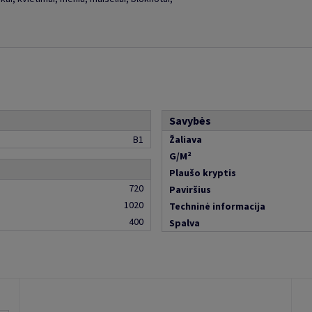
Savybės
B1
Žaliava
G/M²
Plaušo kryptis
720
Paviršius
1020
Techninė informacija
400
Spalva