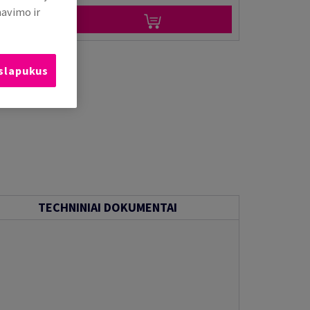
mavimo ir
 slapukus
TECHNINIAI DOKUMENTAI