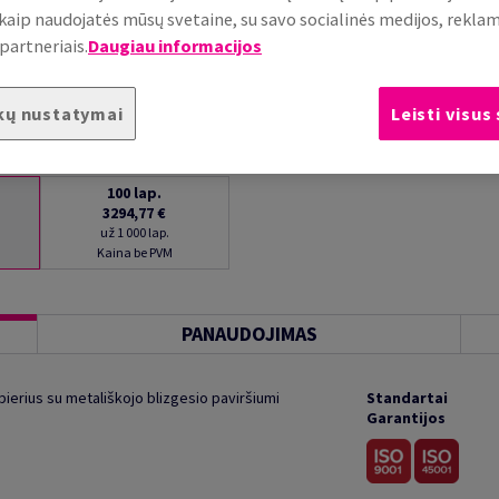
, kaip naudojatės mūsų svetaine, su savo socialinės medijos, rekla
partneriais.
Daugiau informacijos
kų nustatymai
Leisti visus
100
lap.
3294,77 €
už 1 000 lap.
Kaina be PVM
PANAUDOJIMAS
pierius su metališkojo blizgesio paviršiumi
Standartai
Garantijos