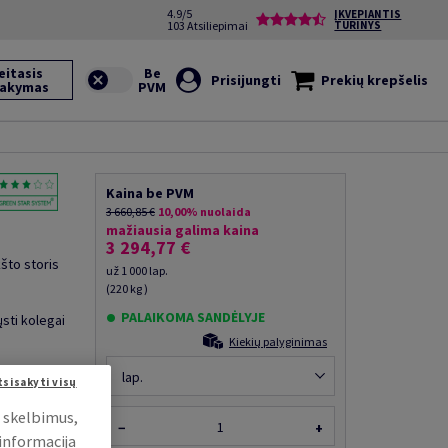
4.9/5
ĮKVEPIANTIS
103 Atsiliepimai
TURINYS
eitasis
Prisijungti
Prekių krepšelis
sakymas
Kaina be PVM
3 660,85 €
10,00% nuolaida
mažiausia galima kaina
3 294,77 €
što storis
už 1 000 lap.
(220 kg )
PALAIKOMA SANDĖLYJE
ųsti kolegai
Kiekių palyginimas
lap.
tsisakyti visų
i skelbimus,
−
+
 informacija