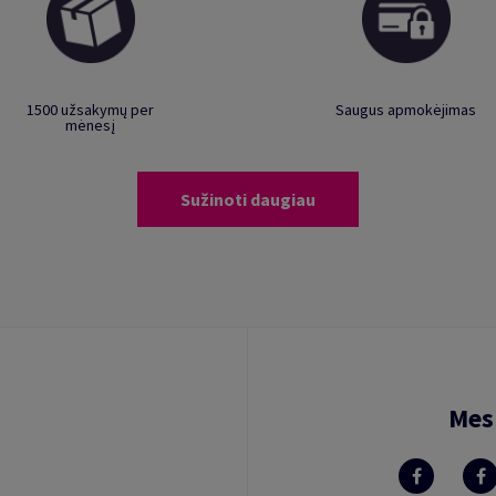
1500 užsakymų per
Saugus apmokėjimas
mėnesį
Sužinoti daugiau
Mes 