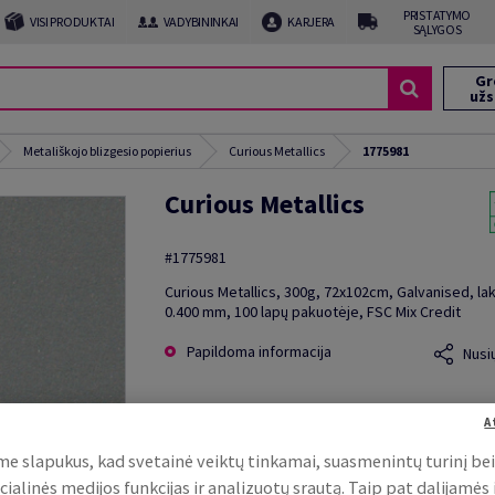
PRISTATYMO
VISI PRODUKTAI
VADYBININKAI
KARJERA
SĄLYGOS
Gr
už
Metališkojo blizgesio popierius
Curious Metallics
1775981
Curious Metallics
#1775981
Curious Metallics, 300g, 72x102cm, Galvanised, lak
0.400 mm, 100 lapų pakuotėje, FSC Mix Credit
Papildoma informacija
Nusi
A
e slapukus, kad svetainė veiktų tinkamai, suasmenintų turinį be
cialinės medijos funkcijas ir analizuotų srautą. Taip pat dalijamės