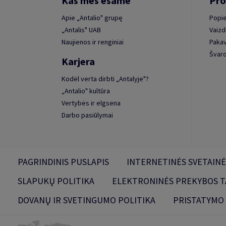
Kas mes esame
Pro
Apie „Antalio" grupę
Popie
„Antalis" UAB
Vaizd
Naujienos ir renginiai
Paka
Švaro
Karjera
Kodėl verta dirbti „Antalyje"?
„Antalio" kultūra
Vertybės ir elgsena
Darbo pasiūlymai
PAGRINDINIS PUSLAPIS
INTERNETINĖS SVETAINĖ
SLAPUKŲ POLITIKA
ELEKTRONINĖS PREKYBOS T
DOVANŲ IR SVETINGUMO POLITIKA
PRISTATYMO