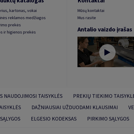
duktų katalogas
Kontaktai
rius, kartonas, vokai
Mūsų kontaktai
inės reklamos medžiagos
Mus rasite
vimo prekės
Antalio vaizdo įrašas
s ir higienos prekės
S NAUDOJIMOSI TAISYKLĖS
PREKIŲ TIEKIMO TAISYKL
AISYKLĖS
DAŽNIAUSIAI UŽDUODAMI KLAUSIMAI
VE
 SĄLYGOS
ELGESIO KODEKSAS
PIRKIMO SĄLYGOS