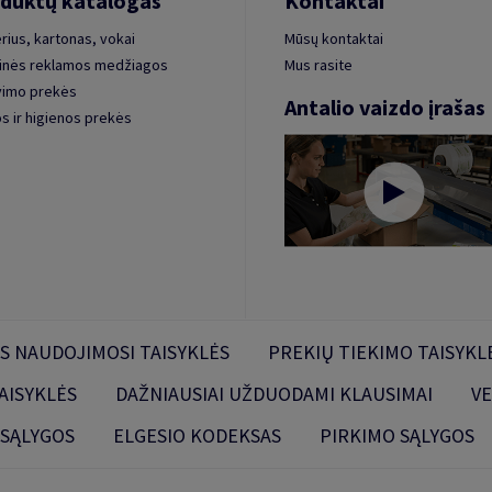
duktų katalogas
Kontaktai
rius, kartonas, vokai
Mūsų kontaktai
inės reklamos medžiagos
Mus rasite
vimo prekės
Antalio vaizdo įrašas
s ir higienos prekės
S NAUDOJIMOSI TAISYKLĖS
PREKIŲ TIEKIMO TAISYKL
AISYKLĖS
DAŽNIAUSIAI UŽDUODAMI KLAUSIMAI
VE
 SĄLYGOS
ELGESIO KODEKSAS
PIRKIMO SĄLYGOS