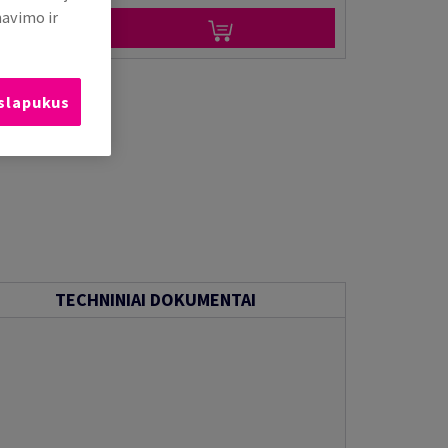
mavimo ir
 slapukus
TECHNINIAI DOKUMENTAI