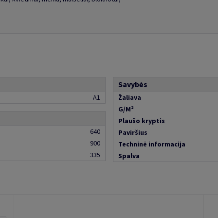
Savybės
A1
Žaliava
G/M²
Plaušo kryptis
640
Paviršius
900
Techninė informacija
335
Spalva