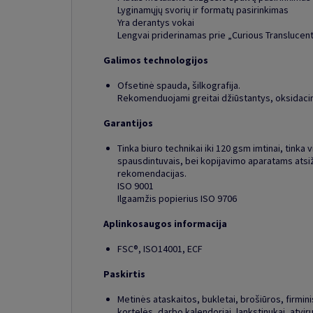
Lyginamųjų svorių ir formatų pasirinkimas
Yra derantys vokai
Lengvai priderinamas prie „Curious Translucen
Galimos technologijos
Ofsetinė spauda, šilkografija.
Rekomenduojami greitai džiūstantys, oksidacini
Garantijos
Tinka biuro technikai iki 120 gsm imtinai, tinka v
spausdintuvais, bei kopijavimo aparatams atsi
rekomendacijas.
ISO 9001
Ilgaamžis popierius ISO 9706
Aplinkosaugos informacija
FSC®, ISO14001, ECF
Paskirtis
Metinės ataskaitos, bukletai, brošiūros, firminis 
kortelės, darbo kalendoriai, lankstinukai, atviru