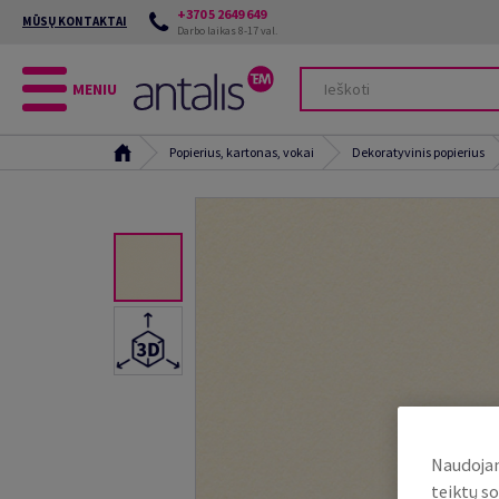
+370 5 2649 649
MŪSŲ KONTAKTAI
Darbo laikas 8-17 val.
MENIU
Popierius, kartonas, vokai
Dekoratyvinis popierius
Naudojam
teiktų so