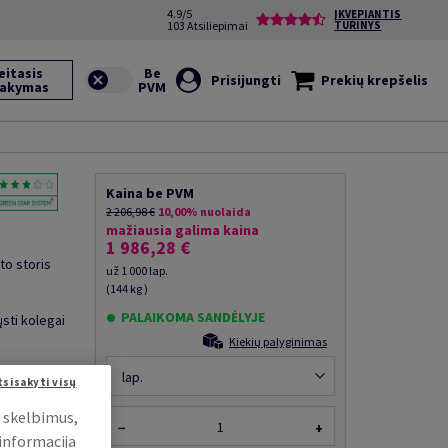
4.9/5
ĮKVEPIANTIS
103 Atsiliepimai
TURINYS
eitasis
Prisijungti
Prekių krepšelis
sakymas
Kaina be PVM
2 206,98 €
10,00% nuolaida
mažiausia galima kaina
1 986,28 €
to storis
už 1 000 lap.
(144 kg )
PALAIKOMA SANDĖLYJE
ųsti kolegai
Kiekių palyginimas
lap.
tsisakyti visų
i skelbimus,
−
+
 informacija