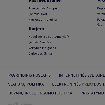
Kas mes esame
Pro
Apie „Antalio" grupę
Popie
„Antalis" UAB
Vaizd
Naujienos ir renginiai
Paka
Švaro
Karjera
Kodėl verta dirbti „Antalyje"?
„Antalio" kultūra
Vertybės ir elgsena
Darbo pasiūlymai
PAGRINDINIS PUSLAPIS
INTERNETINĖS SVETAINĖ
SLAPUKŲ POLITIKA
ELEKTRONINĖS PREKYBOS T
DOVANŲ IR SVETINGUMO POLITIKA
PRISTATYMO