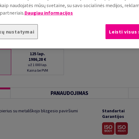
, kaip naudojatės mūsų svetaine, su savo socialinės medijos, rekla
partneriais.
Daugiau informacijos
kų nustatymai
Leisti visus
125
lap.
1986,28 €
už 1 000 lap.
Kaina be PVM
PANAUDOJIMAS
pierius su metališkojo blizgesio paviršiumi
Standartai
Garantijos