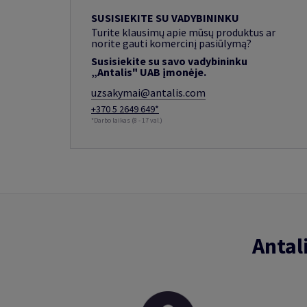
SUSISIEKITE SU VADYBININKU
Turite klausimų apie mūsų produktus ar
norite gauti komercinį pasiūlymą?
Susisiekite su savo vadybininku
„Antalis" UAB įmonėje.
uzsakymai@antalis.com
+370 5 2649 649*
*Darbo laikas (8 - 17 val.)
Antal