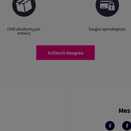
1500 užsakymų per
Saugus apmokėjimas
mėnesį
Sužinoti daugiau
Mes 