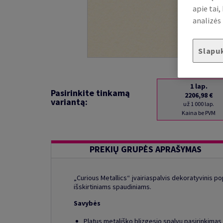
apie tai
analizės 
Slapu
1
lap.
Pasirinkite tinkamą
2206,98 €
variantą:
už 1 000 lap.
Kaina be PVM
PREKIŲ GRUPĖS APRAŠYMAS
„Curious Metallics“ įvairiaspalvis dekoratyvinis po
išskirtiniams spaudiniams.
Savybės
Platus metališko blizgesio spalvų pasirinkimas