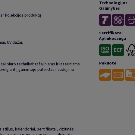
Technologijos
Galimybės
ts“ kolekcijos produktų
Sertifikatai
Aplinkosauga
ai, UV dažai.
Pakuotė
isai biuro technikai: rašaliniams ir lazeriniams
žvelgiant į gamintojo pateiktas naudojimo
stilius, kalendoriai, sertifikatai, vizitinės
kai, kvietimai, meniu, maišeliai, bloknotai,