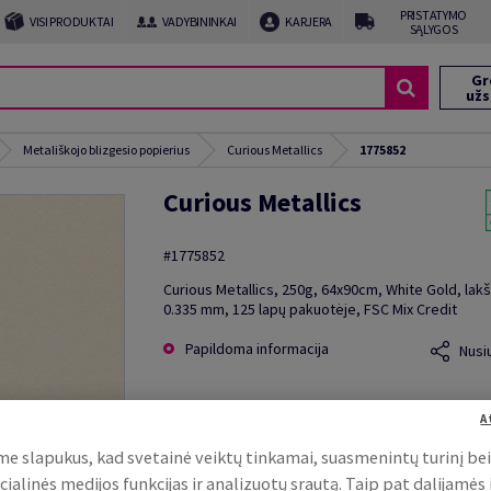
PRISTATYMO
VISI PRODUKTAI
VADYBININKAI
KARJERA
SĄLYGOS
Gr
už
Metališkojo blizgesio popierius
Curious Metallics
1775852
Curious Metallics
#1775852
Curious Metallics, 250g, 64x90cm, White Gold, lakš
0.335 mm, 125 lapų pakuotėje, FSC Mix Credit
Papildoma informacija
Nusi
A
e slapukus, kad svetainė veiktų tinkamai, suasmenintų turinį be
cialinės medijos funkcijas ir analizuotų srautą. Taip pat dalijamės