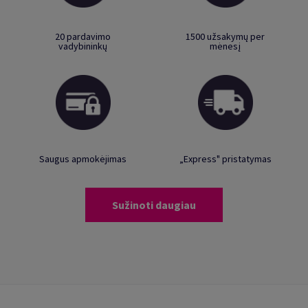
20 pardavimo
1500 užsakymų per
vadybininkų
mėnesį
Saugus apmokėjimas
„Express" pristatymas
Sužinoti daugiau