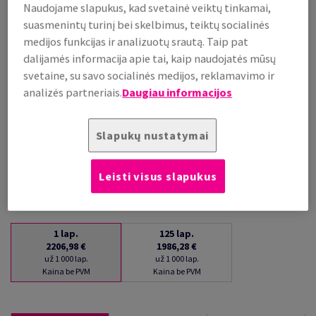
Naudojame slapukus, kad svetainė veiktų tinkamai,
už 1 000 lap.
suasmenintų turinį bei skelbimus, teiktų socialinės
(144 kg )
medijos funkcijas ir analizuotų srautą. Taip pat
PALAIKOMA SANDĖLYJE
dalijamės informacija apie tai, kaip naudojatės mūsų
Kiekių palyginimas
svetaine, su savo socialinės medijos, reklamavimo ir
lap.
analizės partneriais.
Daugiau informacijos
−
+
Slapukų nustatymai
Leisti visus slapukus
1
lap.
125
lap.
2206,98 €
1986,28 €
už 1 000 lap.
už 1 000 lap.
Kaina be PVM
Kaina be PVM