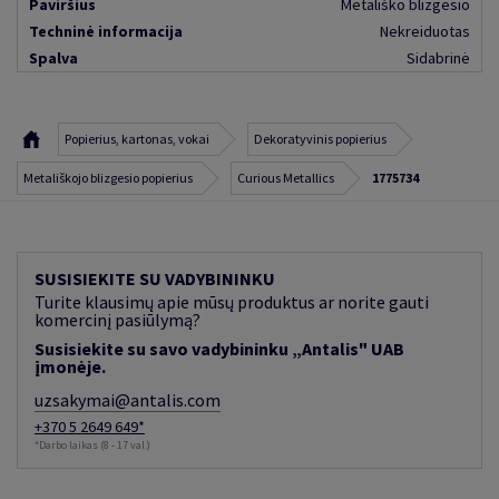
Paviršius
Metališko blizgesio
Techninė informacija
Nekreiduotas
Spalva
Sidabrinė
Popierius, kartonas, vokai
Dekoratyvinis popierius
Metališkojo blizgesio popierius
Curious Metallics
1775734
SUSISIEKITE SU VADYBININKU
Turite klausimų apie mūsų produktus ar norite gauti
komercinį pasiūlymą?
Susisiekite su savo vadybininku „Antalis" UAB
įmonėje.
uzsakymai@antalis.com
+370 5 2649 649*
*Darbo laikas (8 - 17 val.)