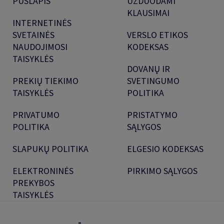
PUSLAPIS
UŽDUODAMI
KLAUSIMAI
INTERNETINĖS
SVETAINĖS
VERSLO ETIKOS
NAUDOJIMOSI
KODEKSAS
TAISYKLĖS
DOVANŲ IR
PREKIŲ TIEKIMO
SVETINGUMO
TAISYKLĖS
POLITIKA
PRIVATUMO
PRISTATYMO
POLITIKA
SĄLYGOS
SLAPUKŲ POLITIKA
ELGESIO KODEKSAS
ELEKTRONINĖS
PIRKIMO SĄLYGOS
PREKYBOS
TAISYKLĖS