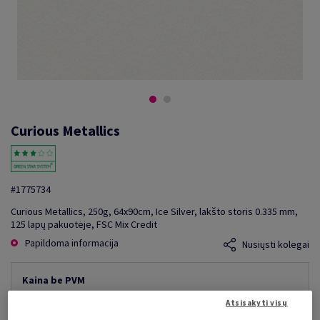
Curious Metallics
#1775734
Curious Metallics, 250g, 64x90cm, Ice Silver, lakšto storis 0.335 mm,
125 lapų pakuotėje, FSC Mix Credit
Papildoma informacija
Nusiųsti kolegai
Kaina be PVM
2 206,98 €
10,00% nuolaida
Atsisakyti visų
mažiausia galima kaina
1 986,28 €