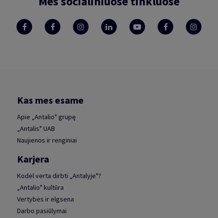
Mes socialiniuose tinkluose
Kas mes esame
Apie „Antalio" grupę
„Antalis" UAB
Naujienos ir renginiai
Karjera
Kodėl verta dirbti „Antalyje"?
„Antalio" kultūra
Vertybės ir elgsena
Darbo pasiūlymai