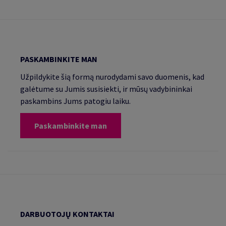
PASKAMBINKITE MAN
Užpildykite šią formą nurodydami savo duomenis, kad
galėtume su Jumis susisiekti, ir mūsų vadybininkai
paskambins Jums patogiu laiku.
Paskambinkite man
DARBUOTOJŲ KONTAKTAI