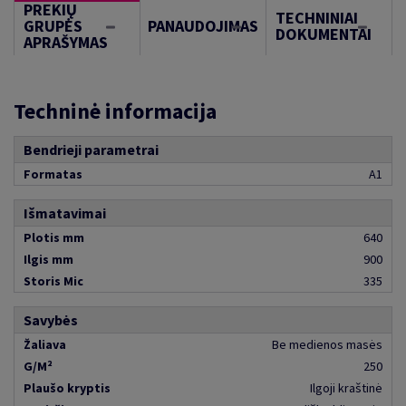
PREKIŲ
TECHNINIAI
GRUPĖS
PANAUDOJIMAS
DOKUMENTAI
APRAŠYMAS
Techninė informacija
Bendrieji parametrai
Formatas
A1
Išmatavimai
Plotis mm
640
Ilgis mm
900
Storis Mic
335
Savybės
Žaliava
Be medienos masės
G/M²
250
Plaušo kryptis
Ilgoji kraštinė