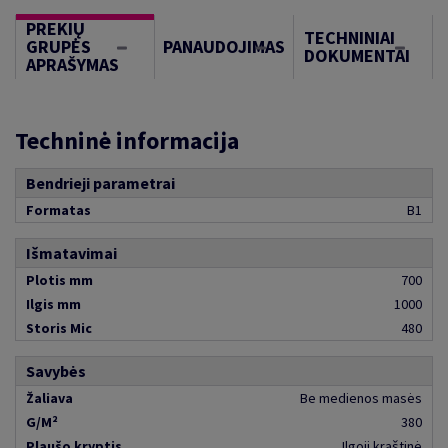
PREKIŲ
TECHNINIAI
GRUPĖS
PANAUDOJIMAS
DOKUMENTAI
APRAŠYMAS
Techninė informacija
Bendrieji parametrai
Formatas
B1
Išmatavimai
Plotis mm
700
Ilgis mm
1000
Storis Mic
480
Savybės
Žaliava
Be medienos masės
G/M²
380
Plaušo kryptis
Ilgoji kraštinė