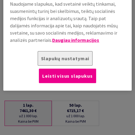
Naudojame slapukus, kad svetainė veiktų tinkamai,
už 1 000 lap.
suasmenintų turinį bei skelbimus, teiktų socialinės
(266 kg )
medijos funkcijas ir analizuotų srautą. Taip pat
PRISTATYMAS APYTIKSLIAI PER 16 DIENAS (-Ų)
dalijamės informacija apie tai, kaip naudojatės mūsų
(NEGRĄŽINAMA PREKĖ)
svetaine, su savo socialinės medijos, reklamavimo ir
Kiekių palyginimas
analizės partneriais.
Daugiau informacijos
lap.
Slapukų nustatymai
−
+
Leisti visus slapukus
1
lap.
50
lap.
7461,30 €
6715,17 €
už 1 000 lap.
už 1 000 lap.
Kaina be PVM
Kaina be PVM