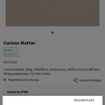
Curious Matter
#1772234
Curious Matter, 380g, 70x100cm, Andina Grey, lakšto storis 0.480 mm,
50 lapų pakuotėje, FSC Mix Credit
Papildoma informacija
Nusiųsti kolegai
Kaina be PVM
7 461,30 €
10,00% nuolaida
Atsisakyti visų
mažiausia galima kaina
6 715,17 €