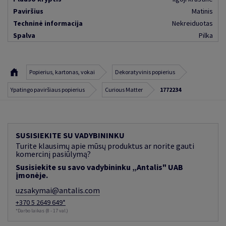
Paviršius
Matinis
Techninė informacija
Nekreiduotas
Spalva
Pilka
Popierius, kartonas, vokai
Dekoratyvinis popierius
Ypatingo paviršiaus popierius
Curious Matter
1772234
SUSISIEKITE SU VADYBININKU
Turite klausimų apie mūsų produktus ar norite gauti
komercinį pasiūlymą?
Susisiekite su savo vadybininku „Antalis" UAB
įmonėje.
uzsakymai@antalis.com
+370 5 2649 649*
*Darbo laikas (8 - 17 val.)