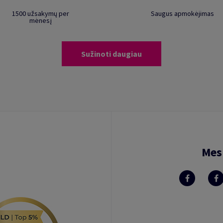
1500 užsakymų per
Saugus apmokėjimas
mėnesį
Sužinoti daugiau
Mes 