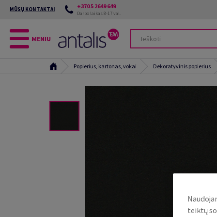
+370 5 2649 649
MŪSŲ KONTAKTAI
Darbo laikas 8-17 val.
MENIU
Popierius, kartonas, vokai
Dekoratyvinis popierius
Naudojam
teiktų so