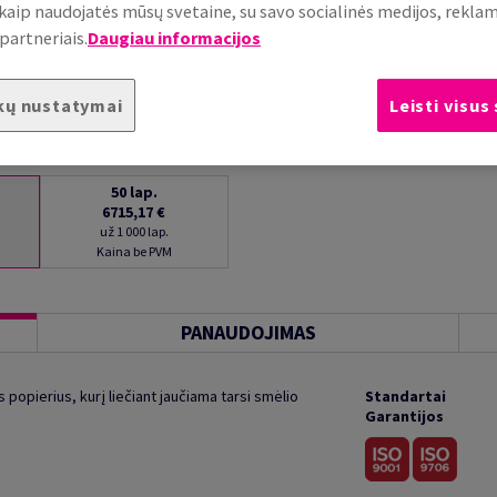
, kaip naudojatės mūsų svetaine, su savo socialinės medijos, rekla
partneriais.
Daugiau informacijos
kų nustatymai
Leisti visus
50
lap.
6715,17 €
už 1 000 lap.
Kaina be PVM
PANAUDOJIMAS
popierius, kurį liečiant jaučiama tarsi smėlio
Standartai
Garantijos