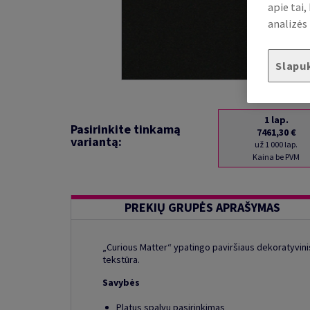
apie tai
analizės 
Slapu
1
lap.
Pasirinkite tinkamą
7461,30 €
variantą:
už 1 000 lap.
Kaina be PVM
PREKIŲ GRUPĖS APRAŠYMAS
„Curious Matter“ ypatingo paviršiaus dekoratyvinis 
tekstūra.
Savybės
Platus spalvų pasirinkimas