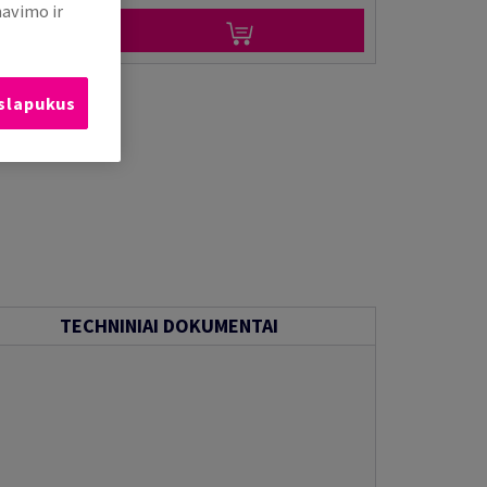
mavimo ir
 slapukus
TECHNINIAI DOKUMENTAI