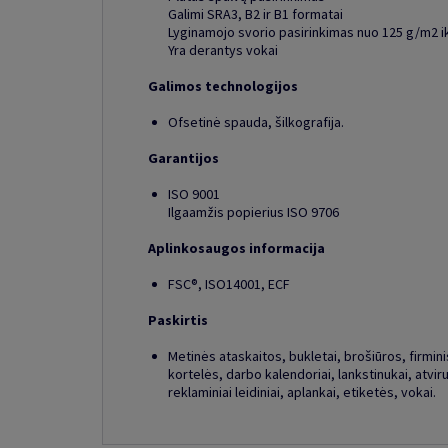
Galimi SRA3, B2 ir B1 formatai
Lyginamojo svorio pasirinkimas nuo 125 g/m2 i
Yra derantys vokai
Galimos technologijos
Ofsetinė spauda, šilkografija.
Garantijos
ISO 9001
Ilgaamžis popierius ISO 9706
Aplinkosaugos informacija
FSC®, ISO14001, ECF
Paskirtis
Metinės ataskaitos, bukletai, brošiūros, firminis 
kortelės, darbo kalendoriai, lankstinukai, atviru
reklaminiai leidiniai, aplankai, etiketės, vokai.