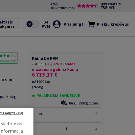
4.9/5
ĮKVEPIANTIS
103 Atsiliepimai
TURINYS
eitasis
Prisijungti
Prekių krepšelis
sakymas
Kaina be PVM
7 461,30 €
10,00% nuolaida
mažiausia galima kaina
6 715,17 €
to storis
už 1 000 lap.
(266 kg )
PALAIKOMA SANDĖLYJE
ųsti kolegai
Kiekių palyginimas
lap.
tsisakyti visų
i skelbimus,
−
+
 informacija