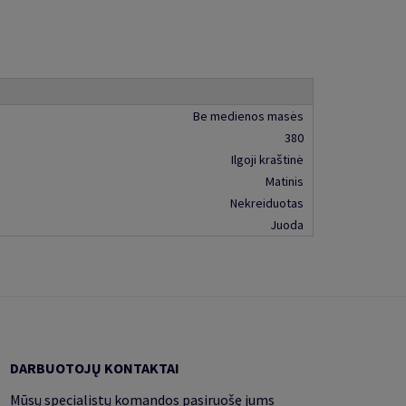
Be medienos masės
380
Ilgoji kraštinė
Matinis
Nekreiduotas
Juoda
DARBUOTOJŲ KONTAKTAI
Mūsų specialistų komandos pasiruošę jums