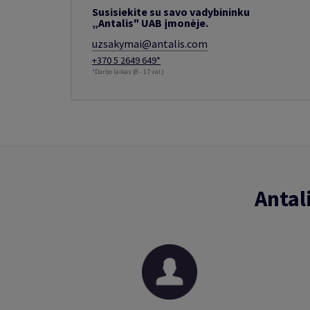
Susisiekite su savo vadybininku
„Antalis" UAB įmonėje.
uzsakymai@antalis.com
+370 5 2649 649*
*Darbo laikas (8 - 17 val.)
Antal