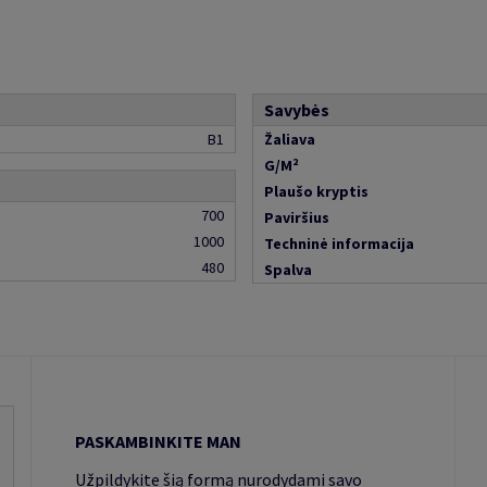
Savybės
B1
Žaliava
G/M²
Plaušo kryptis
700
Paviršius
1000
Techninė informacija
480
Spalva
PASKAMBINKITE MAN
Užpildykite šią formą nurodydami savo