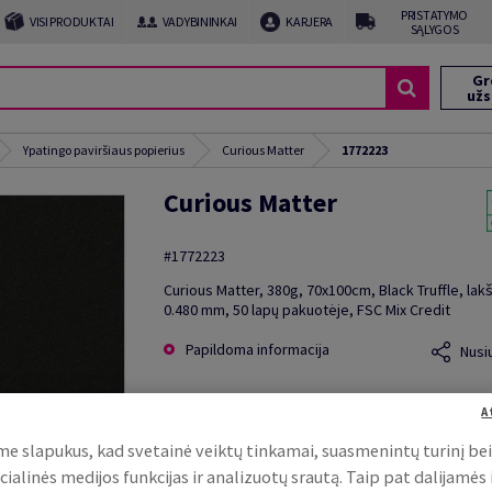
PRISTATYMO
VISI PRODUKTAI
VADYBININKAI
KARJERA
SĄLYGOS
Gr
už
Ypatingo paviršiaus popierius
Curious Matter
1772223
Curious Matter
#1772223
Curious Matter, 380g, 70x100cm, Black Truffle, lakš
0.480 mm, 50 lapų pakuotėje, FSC Mix Credit
Papildoma informacija
Nusi
A
e slapukus, kad svetainė veiktų tinkamai, suasmenintų turinį be
cialinės medijos funkcijas ir analizuotų srautą. Taip pat dalijamės