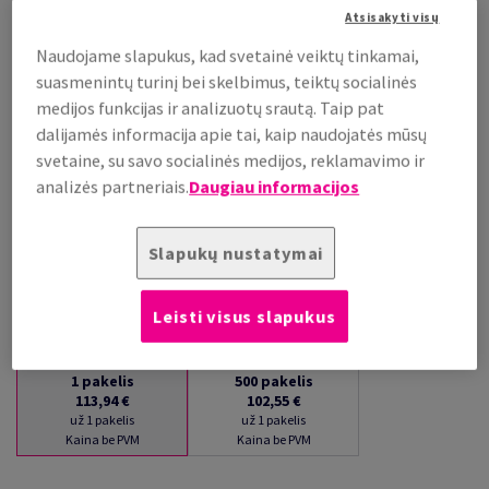
Atsisakyti visų
už 1 pakelis
(3,12 kg )
Naudojame slapukus, kad svetainė veiktų tinkamai,
PRISTATYMAS APYTIKSLIAI PER 16 DIENAS (-Ų)
suasmenintų turinį bei skelbimus, teiktų socialinės
(NEGRĄŽINAMA PREKĖ)
medijos funkcijas ir analizuotų srautą. Taip pat
Kiekių palyginimas
dalijamės informacija apie tai, kaip naudojatės mūsų
pakelis
svetaine, su savo socialinės medijos, reklamavimo ir
analizės partneriais.
Daugiau informacijos
−
+
Slapukų nustatymai
Leisti visus slapukus
1
pakelis
500
pakelis
113,94 €
102,55 €
už 1 pakelis
už 1 pakelis
Kaina be PVM
Kaina be PVM