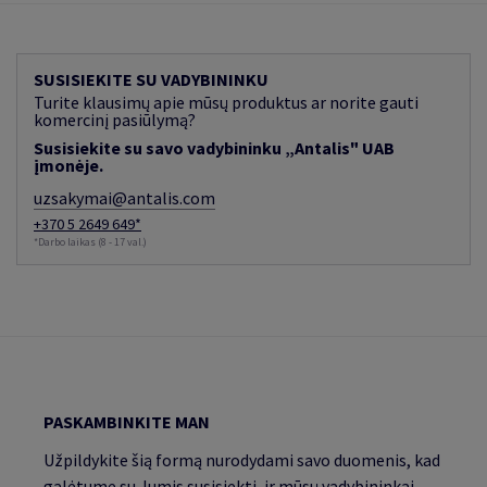
SUSISIEKITE SU VADYBININKU
Turite klausimų apie mūsų produktus ar norite gauti
komercinį pasiūlymą?
Susisiekite su savo vadybininku „Antalis" UAB
įmonėje.
uzsakymai@antalis.com
+370 5 2649 649*
*Darbo laikas (8 - 17 val.)
PASKAMBINKITE MAN
Užpildykite šią formą nurodydami savo duomenis, kad
galėtume su Jumis susisiekti, ir mūsų vadybininkai