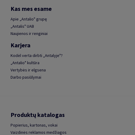
Kas mes esame
Apie „Antalio" grupę
„Antalis" UAB
Naujienos ir renginiai
Karjera
Kodėl verta dirbti „Antalyje"?
„Antalio" kultūra
Vertybės ir elgsena
Darbo pasiūlymai
Produktų katalogas
Popierius, kartonas, vokai
Vaizdinės reklamos medžiagos