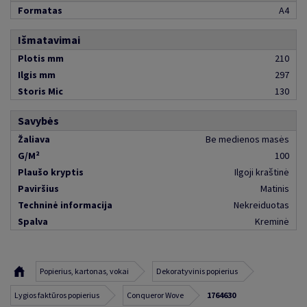
Formatas
A4
Išmatavimai
Plotis mm
210
Ilgis mm
297
Storis Mic
130
Savybės
Žaliava
Be medienos masės
G/M²
100
Plaušo kryptis
Ilgoji kraštinė
Paviršius
Matinis
Techninė informacija
Nekreiduotas
Spalva
Kreminė
Popierius, kartonas, vokai
Dekoratyvinis popierius
Lygios faktūros popierius
Conqueror Wove
1764630