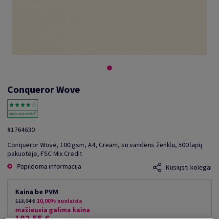
Conqueror Wove
#1764630
Conqueror Wove, 100 gsm, A4, Cream, su vandens ženklu, 500 lapų
pakuotėje, FSC Mix Credit
Papildoma informacija
Nusiųsti kolegai
Kaina be PVM
113,94 €
10,00% nuolaida
mažiausia galima kaina
102,55 €