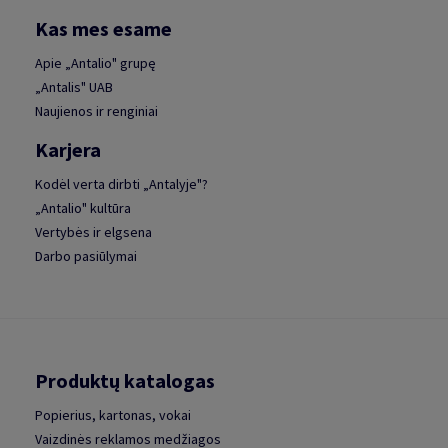
Kas mes esame
Apie „Antalio" grupę
„Antalis" UAB
Naujienos ir renginiai
Karjera
Kodėl verta dirbti „Antalyje"?
„Antalio" kultūra
Vertybės ir elgsena
Darbo pasiūlymai
Produktų katalogas
Popierius, kartonas, vokai
Vaizdinės reklamos medžiagos