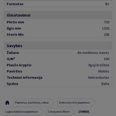
Formatas
B1
Išmatavimai
Plotis mm
720
Ilgis mm
1020
Storis Mic
208
Savybės
Žaliava
Be medienos masės
G/M²
160
Plaušo kryptis
Ilgoji kraštinė
Paviršius
Matinis
Techninė informacija
Nekreiduotas
Spalva
Balta
Popierius, kartonas, vokai
Dekoratyvinis popierius
Lygios faktūros popierius
Conqueror Wove
1764501