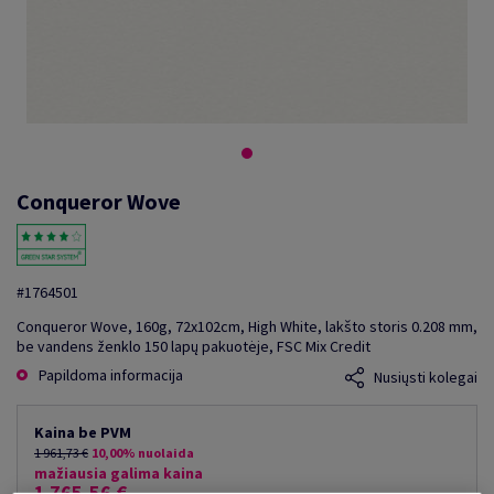
Conqueror Wove
#1764501
Conqueror Wove, 160g, 72x102cm, High White, lakšto storis 0.208 mm,
be vandens ženklo 150 lapų pakuotėje, FSC Mix Credit
Papildoma informacija
Nusiųsti kolegai
Kaina be PVM
1 961,73 €
10,00% nuolaida
mažiausia galima kaina
1 765,56 €