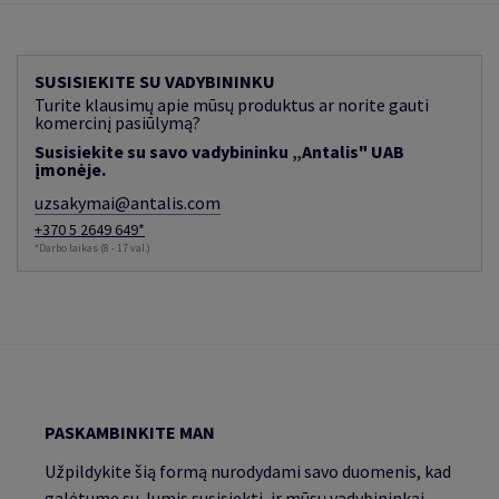
SUSISIEKITE SU VADYBININKU
Turite klausimų apie mūsų produktus ar norite gauti
komercinį pasiūlymą?
Susisiekite su savo vadybininku „Antalis" UAB
įmonėje.
uzsakymai@antalis.com
+370 5 2649 649*
*Darbo laikas (8 - 17 val.)
PASKAMBINKITE MAN
Užpildykite šią formą nurodydami savo duomenis, kad
galėtume su Jumis susisiekti, ir mūsų vadybininkai