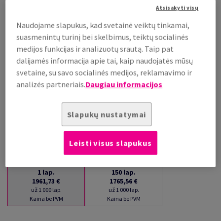
Atsisakyti visų
už 1 000 lap.
(118 kg )
Naudojame slapukus, kad svetainė veiktų tinkamai,
PRISTATYMAS APYTIKSLIAI PER 16 DIENAS (-Ų)
suasmenintų turinį bei skelbimus, teiktų socialinės
(NEGRĄŽINAMA PREKĖ)
medijos funkcijas ir analizuotų srautą. Taip pat
Kiekių palyginimas
dalijamės informacija apie tai, kaip naudojatės mūsų
lap.
svetaine, su savo socialinės medijos, reklamavimo ir
analizės partneriais.
Daugiau informacijos
−
+
Slapukų nustatymai
Leisti visus slapukus
1
lap.
150
lap.
1961,73 €
1765,56 €
už 1 000 lap.
už 1 000 lap.
Kaina be PVM
Kaina be PVM